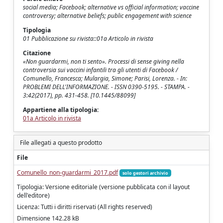
social media; Facebook; alternative vs official information; vaccine
controversy; alternative beliefs; public engagement with science
Tipologia
01 Pubblicazione su rivista::01a Articolo in rivista
Citazione
«Non guardarmi, non ti sento». Processi di sense giving nella
controversia sui vaccini infantili tra gli utenti di Facebook /
Comunello, Francesca; Mulargia, Simone; Parisi, Lorenza. - In:
PROBLEMI DELL'INFORMAZIONE. - ISSN 0390-5195. - STAMPA. -
3:42(2017), pp. 431-458. [10.1445/88099]
Appartiene alla tipologia:
01a Articolo in rivista
File allegati a questo prodotto
File
Comunello_non-guardarmi_2017.pdf
solo gestori archivio
Tipologia: Versione editoriale (versione pubblicata con il layout
dell'editore)
Licenza: Tutti i diritti riservati (All rights reserved)
Dimensione 142.28 kB