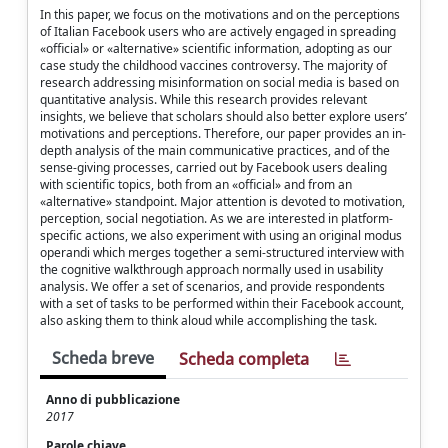
In this paper, we focus on the motivations and on the perceptions
of Italian Facebook users who are actively engaged in spreading
«official» or «alternative» scientific information, adopting as our
case study the childhood vaccines controversy. The majority of
research addressing misinformation on social media is based on
quantitative analysis. While this research provides relevant
insights, we believe that scholars should also better explore users’
motivations and perceptions. Therefore, our paper provides an in-
depth analysis of the main communicative practices, and of the
sense-giving processes, carried out by Facebook users dealing
with scientific topics, both from an «official» and from an
«alternative» standpoint. Major attention is devoted to motivation,
perception, social negotiation. As we are interested in platform-
specific actions, we also experiment with using an original modus
operandi which merges together a semi-structured interview with
the cognitive walkthrough approach normally used in usability
analysis. We offer a set of scenarios, and provide respondents
with a set of tasks to be performed within their Facebook account,
also asking them to think aloud while accomplishing the task.
Scheda breve
Scheda completa
Anno di pubblicazione
2017
Parole chiave