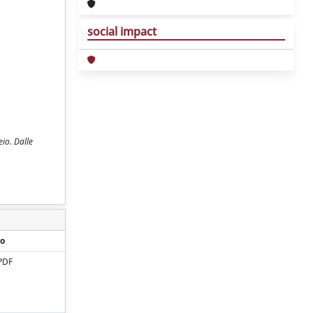
social impact
eio. Dalle
o
PDF