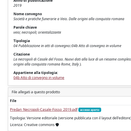
Anno di pubblicazione
2019
Nome convegno
Società e pratiche funerarie a Veio. Dalle origini alla conquista romana
Parole chiave
veio; necropoli; orientalizzante
Tipologia
04 Pubblicazione in atti di convegno::04b Atto di convegno in volume
Citazione
La necropoli di Casale del Fosso. Nuovi dati alla luce di un riesame complessi
origini alla conquista romana Rome, Italy ).
Appartiene alla tipologia:
04b Atto di convegno in volume
File allegati a questo prodotto
File
Predan_Necropoli-Casale-Fosso_2019.pdf
accesso aperto
Tipologia: Versione editoriale (versione pubblicata con il layout dell'editore
Licenza: Creative commons