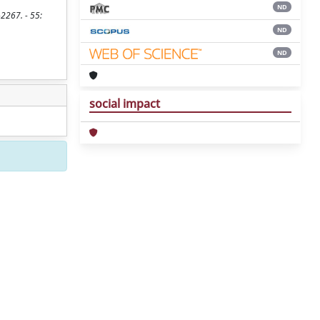
ND
2267. - 55:
ND
ND
social impact