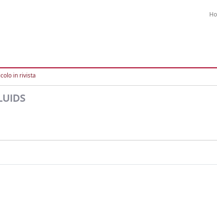
H
colo in rivista
LUIDS