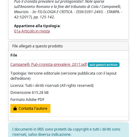
Può il cronista prevalere sul protagonista?. Note sparse
sull'Anonimo Romano e la fine del tribunato di Cola / Campanelli,
Maurizio. - In: FILOLOGIA E CRITICA. - ISSN 0391-2493. - STAMPA. -
42:1(2017), pp. 125-142.
Appartiene alla tipologia:
01a Articolo in rivista
File allegati a questo prodotto
File
Campanelli_Può-cronista-prevalere_2017.pdf
solo gestori archivio
Tipologia: Versione editoriale (versione pubblicata con il layout
dell'editore)
Licenza: Tutti i diritti riservati (All rights reserved)
Dimensione 615.28 kB
Formato Adobe PDF
Contatta l'autore
I documenti in IRIS sono protetti da copyright e tutti i diritti sono
riservati, salvo diversa indicazione.