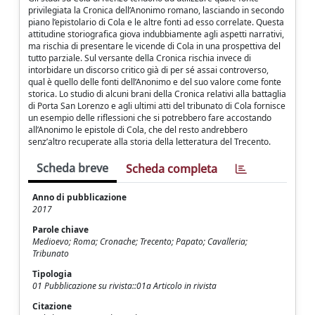
privilegiata la Cronica dell’Anonimo romano, lasciando in secondo
piano l’epistolario di Cola e le altre fonti ad esso correlate. Questa
attitudine storiografica giova indubbiamente agli aspetti narrativi,
ma rischia di presentare le vicende di Cola in una prospettiva del
tutto parziale. Sul versante della Cronica rischia invece di
intorbidare un discorso critico già di per sé assai controverso,
qual è quello delle fonti dell’Anonimo e del suo valore come fonte
storica. Lo studio di alcuni brani della Cronica relativi alla battaglia
di Porta San Lorenzo e agli ultimi atti del tribunato di Cola fornisce
un esempio delle riflessioni che si potrebbero fare accostando
all’Anonimo le epistole di Cola, che del resto andrebbero
senz’altro recuperate alla storia della letteratura del Trecento.
Scheda breve
Scheda completa
Anno di pubblicazione
2017
Parole chiave
Medioevo; Roma; Cronache; Trecento; Papato; Cavalleria;
Tribunato
Tipologia
01 Pubblicazione su rivista::01a Articolo in rivista
Citazione