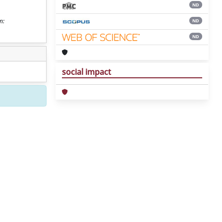
ND
n:
ND
ND
social impact