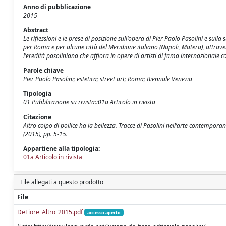
Anno di pubblicazione
2015
Abstract
Le riflessioni e le prese di posizione sull'opera di Pier Paolo Pasolini e sul
per Roma e per alcune città del Meridione italiano (Napoli, Matera), attrave
l'eredità pasoliniana che affiora in opere di artisti di fama internazionale 
Parole chiave
Pier Paolo Pasolini; estetica; street art; Roma; Biennale Venezia
Tipologia
01 Pubblicazione su rivista::01a Articolo in rivista
Citazione
Altro colpo di pollice ha la bellezza. Tracce di Pasolini nell’arte contempo
(2015), pp. 5-15.
Appartiene alla tipologia:
01a Articolo in rivista
File allegati a questo prodotto
File
DeFiore_Altro_2015.pdf
accesso aperto