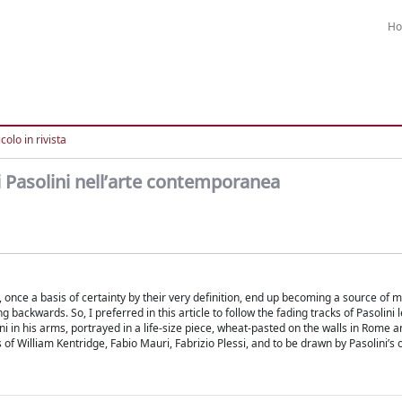
H
colo in rivista
 di Pasolini nell’arte contemporanea
 once a basis of certainty by their very definition, end up becoming a source of m
ackwards. So, I preferred in this article to follow the fading tracks of Pasolini 
ini in his arms, portrayed in a life-size piece, wheat-pasted on the walls in Rome a
of William Kentridge, Fabio Mauri, Fabrizio Plessi, and to be drawn by Pasolini’s 