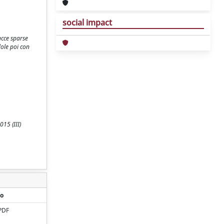
social impact
racce sparse
dole poi con
015 (III)
o
PDF