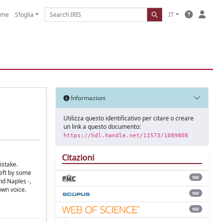
ome
Sfoglia
IT
Informazioni
Utilizza questo identificativo per citare o creare
un link a questo documento:
https://hdl.handle.net/11573/1089808
Citazioni
istake.
left by some
ND
nd Naples -,
own voice.
ND
ND