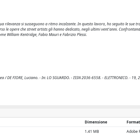
la sua rilevanza si susseguono a ritmo incalzante. In questo lavoro, ho seguito le sue t
rso le opere che street artists gli hanno dedicato, negli ultimi vent'anni. Confrontan
come William Kentridge, Fabio Mauri e Fabrizio Plessi.
ranea / DE FIORE, Luciano. - In: LO SGUARDO. - ISSN 2036-6558. - ELETTRONICO. - 19, 2
Dimensione
Format
1.41 MB
Adobe 