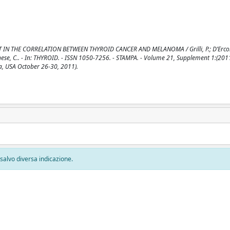
THE CORRELATION BETWEEN THYROID CANCER AND MELANOMA / Grilli, P.; D’Ercole, 
archese, C.. - In: THYROID. - ISSN 1050-7256. - STAMPA. - Volume 21, Supplement 1:(2011
a, USA October 26-30, 2011).
, salvo diversa indicazione.