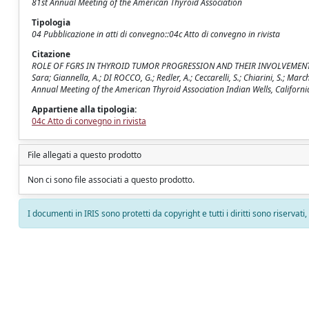
81st Annual Meeting of the American Thyroid Association
Tipologia
04 Pubblicazione in atti di convegno::04c Atto di convegno in rivista
Citazione
ROLE OF FGRS IN THYROID TUMOR PROGRESSION AND THEIR INVOLVEMENT IN 
Sara; Giannella, A.; DI ROCCO, G.; Redler, A.; Ceccarelli, S.; Chiarini, S.; M
Annual Meeting of the American Thyroid Association Indian Wells, Californi
Appartiene alla tipologia:
04c Atto di convegno in rivista
File allegati a questo prodotto
Non ci sono file associati a questo prodotto.
I documenti in IRIS sono protetti da copyright e tutti i diritti sono riservati