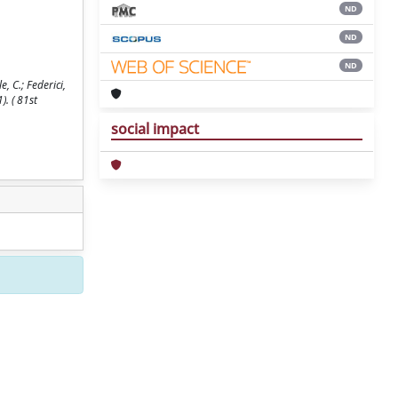
ND
ND
ND
C.; Federici,
). ( 81st
social impact