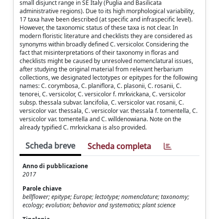
small disjunct range in SE Italy (Puglia and Basilicata
administrative regions). Due to its high morphological variability,
17 taxa have been described (at specific and infraspecific level).
However, the taxonomic status of these taxa is not clear. In
modern floristic literature and checklists they are considered as
synonyms within broadly defined C. versicolor. Considering the
fact that misinterpretations of their taxonomy in floras and
checklists might be caused by unresolved nomenclatural issues,
after studying the original material from relevant herbarium
collections, we designated lectotypes or epitypes for the following
names: C. corymbosa, C. planiflora, C. plasonii, C. rosanii, C.
tenorei, C. versicolor, C. versicolor f. mrkvickana, C. versicolor
subsp. thessala subvar. lancifolia, C. versicolor var. rosanii, C.
versicolor var. thessala, C. versicolor var. thessala f. tomentella, C.
versicolor var. tomentella and C. willdenowiana. Note on the
already typified C. mrkvickana is also provided.
Scheda breve
Scheda completa
Anno di pubblicazione
2017
Parole chiave
bellflower; epitype; Europe; lectotype; nomenclature; taxonomy;
ecology; evolution; behavior and systematics; plant science