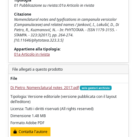
Tipologia
01 Pubblicazione su rivista::01a Articolo in rivista
Citazione
Nomenclatural notes and typifications in campanula versicolor
(Campanulaceae) and related names / Janković, I., Lakušić, D., Di
Pietro, R., Kuzmanović, N.. - In: PHYTOTAXA. - ISSN 1179-3155. -
STAMPA. - 323:3(2017), pp. 264-274.
[10.11646/phytotaxa.323.3.5]
Appartiene alla tipologia:
01a Articolo in rivista
File allegati a questo prodotto
File
Di Pietro_Nomenclatural notes_2017.pdf
solo gestori archivio
Tipologia: Versione editoriale (versione pubblicata con il layout
dell'editore)
Licenza: Tutti i diritti riservati (All rights reserved)
Dimensione 1.48 MB
Formato Adobe PDF
Contatta l'autore