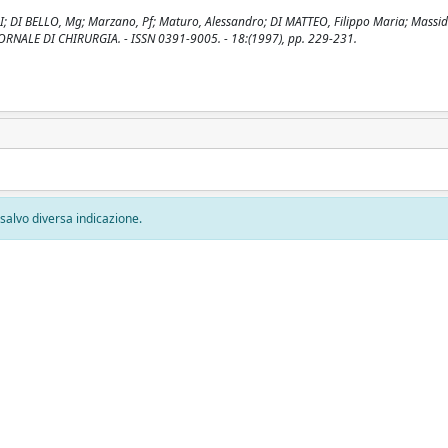
i, I; DI BELLO, Mg; Marzano, Pf; Maturo, Alessandro; DI MATTEO, Filippo Maria; Massid
 IL GIORNALE DI CHIRURGIA. - ISSN 0391-9005. - 18:(1997), pp. 229-231.
, salvo diversa indicazione.