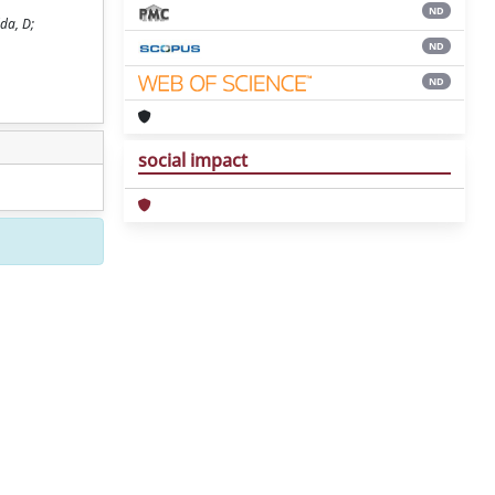
ND
da, D;
ND
ND
social impact