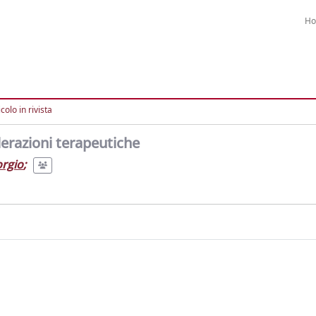
H
colo in rivista
derazioni terapeutiche
orgio
;