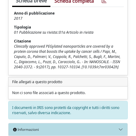
Scheda breve
Scheda completa
Anno di pubblicazione
2017
Tipologia
01 Pubblicazione su rivista::01a Articolo in rivista
Citazione
Clinically approved PEGylated nanoparticles are covered by a
protein corona that boosts the uptake by cancer cells / Papi, M.,
Caputo, D., Palmieri, V., Coppola, R., Palchetti, S., Bugli, F., Martini,
C., Digiacomo, L., Pozzi, D., Caracciolo, G.. - In: NANOSCALE. - ISSN
2040-3372. - 9:(2017), pp. 10327-10334. [10.1039/c7nr03042h]
File allegati a questo prodotto
Non ci sono file associati a questo prodotto.
I documenti in IRIS sono protetti da copyright e tutti i diritti sono
riservati, salvo diversa indicazione.
Informazioni