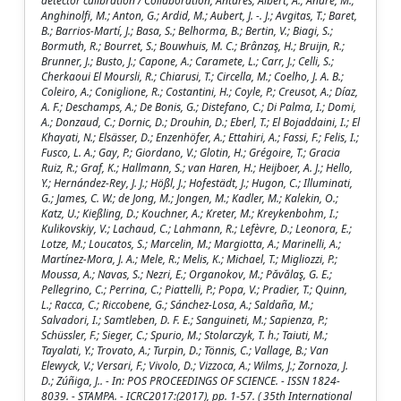
detector calibration / Collaboration, Antares; Albert, A.; André, M.;
Anghinolfi, M.; Anton, G.; Ardid, M.; Aubert, J. -. J.; Avgitas, T.; Baret,
B.; Barrios-Martí, J.; Basa, S.; Belhorma, B.; Bertin, V.; Biagi, S.;
Bormuth, R.; Bourret, S.; Bouwhuis, M. C.; Brânzaş, H.; Bruijn, R.;
Brunner, J.; Busto, J.; Capone, A.; Caramete, L.; Carr, J.; Celli, S.;
Cherkaoui El Moursli, R.; Chiarusi, T.; Circella, M.; Coelho, J. A. B.;
Coleiro, A.; Coniglione, R.; Costantini, H.; Coyle, P.; Creusot, A.; Díaz,
A. F.; Deschamps, A.; De Bonis, G.; Distefano, C.; Di Palma, I.; Domi,
A.; Donzaud, C.; Dornic, D.; Drouhin, D.; Eberl, T.; El Bojaddaini, I.; El
Khayati, N.; Elsässer, D.; Enzenhöfer, A.; Ettahiri, A.; Fassi, F.; Felis, I.;
Fusco, L. A.; Gay, P.; Giordano, V.; Glotin, H.; Grégoire, T.; Gracia
Ruiz, R.; Graf, K.; Hallmann, S.; van Haren, H.; Heijboer, A. J.; Hello,
Y.; Hernández-Rey, J. J.; Hößl, J.; Hofestädt, J.; Hugon, C.; Illuminati,
G.; James, C. W.; de Jong, M.; Jongen, M.; Kadler, M.; Kalekin, O.;
Katz, U.; Kießling, D.; Kouchner, A.; Kreter, M.; Kreykenbohm, I.;
Kulikovskiy, V.; Lachaud, C.; Lahmann, R.; Lefèvre, D.; Leonora, E.;
Lotze, M.; Loucatos, S.; Marcelin, M.; Margiotta, A.; Marinelli, A.;
Martínez-Mora, J. A.; Mele, R.; Melis, K.; Michael, T.; Migliozzi, P.;
Moussa, A.; Navas, S.; Nezri, E.; Organokov, M.; Păvălaş, G. E.;
Pellegrino, C.; Perrina, C.; Piattelli, P.; Popa, V.; Pradier, T.; Quinn,
L.; Racca, C.; Riccobene, G.; Sánchez-Losa, A.; Saldaña, M.;
Salvadori, I.; Samtleben, D. F. E.; Sanguineti, M.; Sapienza, P.;
Schüssler, F.; Sieger, C.; Spurio, M.; Stolarczyk, T. h.; Taiuti, M.;
Tayalati, Y.; Trovato, A.; Turpin, D.; Tönnis, C.; Vallage, B.; Van
Elewyck, V.; Versari, F.; Vivolo, D.; Vizzoca, A.; Wilms, J.; Zornoza, J.
D.; Zúñiga, J.. - In: POS PROCEEDINGS OF SCIENCE. - ISSN 1824-
8039. - STAMPA. - ICRC2017:(2017), pp. 1-57. ( 35th International