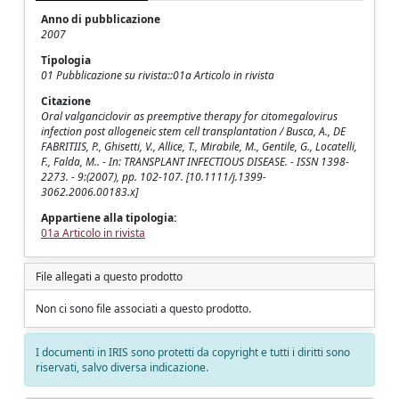
Anno di pubblicazione
2007
Tipologia
01 Pubblicazione su rivista::01a Articolo in rivista
Citazione
Oral valganciclovir as preemptive therapy for citomegalovirus
infection post allogeneic stem cell transplantation / Busca, A., DE
FABRITIIS, P., Ghisetti, V., Allice, T., Mirabile, M., Gentile, G., Locatelli,
F., Falda, M.. - In: TRANSPLANT INFECTIOUS DISEASE. - ISSN 1398-
2273. - 9:(2007), pp. 102-107. [10.1111/j.1399-
3062.2006.00183.x]
Appartiene alla tipologia:
01a Articolo in rivista
File allegati a questo prodotto
Non ci sono file associati a questo prodotto.
I documenti in IRIS sono protetti da copyright e tutti i diritti sono
riservati, salvo diversa indicazione.