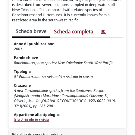
is described from several stations sampled in deep waters off
New CAledonia. It is compared with related species of
Babelomurex and Hirtomurex. It is currently known from a
restricted area in the south-west Pacific.
Scheda breve
Scheda completa
Anno di pubblicazione
2001
Parole chiave
Babelomurex; new species; New Caledonia; South-West Pacific
Tipologia
01 Pubblicazione su rivista::01a Articolo in rivista
Citazione
A new Coralliophiline species from the Southwest Pacific
(Neogastropoda : Muricidae : Coralliophilinae) / Kosuge, S.,
Oliverio, M.. - In: JOURNAL OF CONCHOLOGY. - ISSN 0022-0019. -
37:3(2001), pp. 285-290.
Appartiene alla tipologia:
01a Articolo in rivista
File allegati a questo prodotto