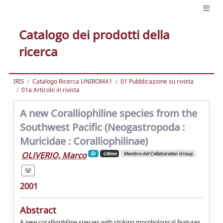
Catalogo dei prodotti della
ricerca
IRIS
Catalogo Ricerca UNIROMA1
01 Pubblicazione su rivista
01a Articolo in rivista
A new Coralliophiline species from the
Southwest Pacific (Neogastropoda :
Muricidae : Coralliophilinae)
OLIVERIO, Marco
Ultimo
Membro del Collaboration Group
2001
Abstract
A new coralliophiline species with striking morphological features