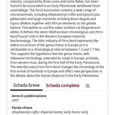
industry, composed by three cores and some flakes, has been
found to be associated to an Early Pleistocene vertebrate fossil
assemblage. The fossil association contains a wide range of
micromammals, including Allophaiomys ruffoi and Episoriculus
gibberodon and large mammals including Bison degiulii and
Equus altidens together with African elements as the gelada
baboon Theropithecus and the saber-toothed cat Megantereon
whitei. It defines the latest Villafranchian chronological unit (Pirro
Nord Faunal Unit) in the Western European mammal
biochronology. The lithic industry of Pirro Nord represents the
oldest occurrence of the genus Homo in Europe as it is
attributable to a chronological interval between 1.3 and 1.7 Ma.
This supports the hypothesis that the genus Homo, with
Oldowaian technology, extended its range in Europe, probably
from western Asia, during the first half of the Early Pleistocene.
The new discovery from Pirro Nord changes the chronology of the
first arrival of hominids in Europe and offers new perspectives in
the debate about the human dispersal in the Early Pleistocene.
Scheda breve
Scheda completa
Anno di pubblicazione
2007
Parole chiave
allophaiomys ruffoi; dispersal events; early homo; early