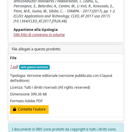
semiconductor nanowires / Hakkarainen, T., Leahu, G.,
Petronijevic, E., Belardini, A., Centini, M., Li Voti, R., Koivusalo, E.,
Piton, M.R., Guina, M., Sibilia, C.. - STAMPA. - 2017:(2017), pp. 1-2.
(CLEO: Applications and Technology, CLEO_AT 2017 usa 2017)
[10.1364/CLEO_AT.2017.JTh2A.48].
Appartiene alla tipologia:
04b Atto di convegno in volume
File allegati a questo prodotto
File
7.pdf
solo gestori archivio
Tipologia: Versione editoriale (versione pubblicata con il layout
dell'editore)
Licenza: Tutti i diritti riservati (All rights reserved)
Dimensione 399.36 kB
Formato Adobe PDF
Contatta l'autore
I documenti in IRIS sono protetti da copyright e tutti i diritti sono