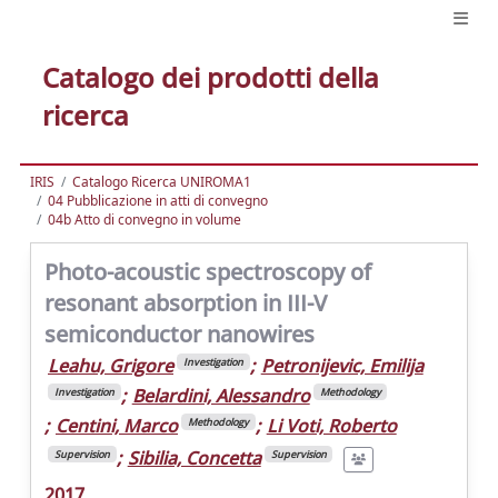
Catalogo dei prodotti della
ricerca
IRIS
Catalogo Ricerca UNIROMA1
04 Pubblicazione in atti di convegno
04b Atto di convegno in volume
Photo-acoustic spectroscopy of
resonant absorption in III-V
semiconductor nanowires
Leahu, Grigore
;
Petronijevic, Emilija
Investigation
;
Belardini, Alessandro
Investigation
Methodology
;
Centini, Marco
;
Li Voti, Roberto
Methodology
;
Sibilia, Concetta
Supervision
Supervision
2017