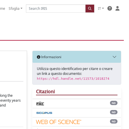
ome
Sfoglia
IT
Informazioni
Utilizza questo identificativo per citare o creare
un link a questo documento:
https://hdl.handle.net/11573/1018274
Citazioni
long the
 seventy years
ND
 and
ND
ND