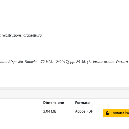
ricostruzione; architettura
Roma / Esposito, Daniela. - STAMPA. - 2:(2017), pp. 25-36. ( Le lacune urbane Ferrar
Dimensione
Formato
3.04 MB
Adobe PDF
Contatta l'
)