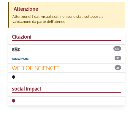
Attenzione
Attenzione! I dati visualizzati non sono stati sottoposti a
validazione da parte dell'ateneo
Citazioni
ND
33
28
social impact
Powered by
IRIS
-
about IRIS
-
Utilizzo dei