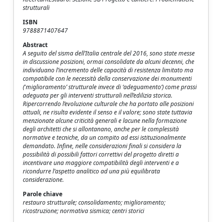
strutturali
ISBN
9788871407647
Abstract
A seguito del sisma dell’Italia centrale del 2016, sono state messe
in discussione posizioni, ormai consolidate da alcuni decenni, che
individuano l’incremento delle capacità di resistenza limitato ma
compatibile con le necessità della conservazione dei monumenti
('miglioramento’ strutturale invece di ‘adeguamento’) come prassi
adeguata per gli interventi strutturali nell’edilizia storica.
Ripercorrendo l’evoluzione culturale che ha portato alle posizioni
attuali, ne risulta evidente il senso e il valore; sono state tuttavia
menzionate alcune criticità generali e lacune nella formazione
degli architetti che si allontanano, anche per le complessità
normative e tecniche, da un compito ad essi istituzionalmente
demandato. Infine, nelle considerazioni finali si considera la
possibilità di possibili fattori correttivi del progetto diretti a
incentivare una maggiore compatibilità degli interventi e a
ricondurre l’aspetto analitico ad una più equilibrata
considerazione.
Parole chiave
restauro strutturale; consolidamento; miglioramento;
ricostruzione; normativa sismica; centri storici