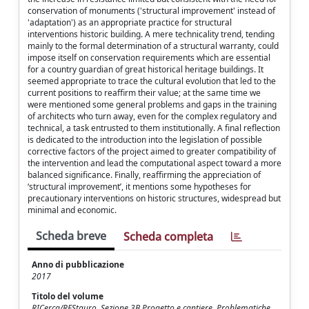
conservation of monuments ('structural improvement' instead of
'adaptation') as an appropriate practice for structural
interventions historic building. A mere technicality trend, tending
mainly to the formal determination of a structural warranty, could
impose itself on conservation requirements which are essential
for a country guardian of great historical heritage buildings. It
seemed appropriate to trace the cultural evolution that led to the
current positions to reaffirm their value; at the same time we
were mentioned some general problems and gaps in the training
of architects who turn away, even for the complex regulatory and
technical, a task entrusted to them institutionally. A final reflection
is dedicated to the introduction into the legislation of possible
corrective factors of the project aimed to greater compatibility of
the intervention and lead the computational aspect toward a more
balanced significance. Finally, reaffirming the appreciation of
‘structural improvement’, it mentions some hypotheses for
precautionary interventions on historic structures, widespread but
minimal and economic.
Scheda breve
Scheda completa
Anno di pubblicazione
2017
Titolo del volume
RICerca/REStauro. Sezione 3B Progetto e cantiere. Problematiche