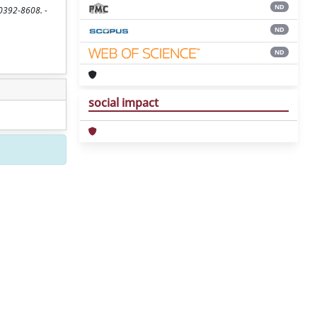
ND
 0392-8608. -
ND
ND
social impact