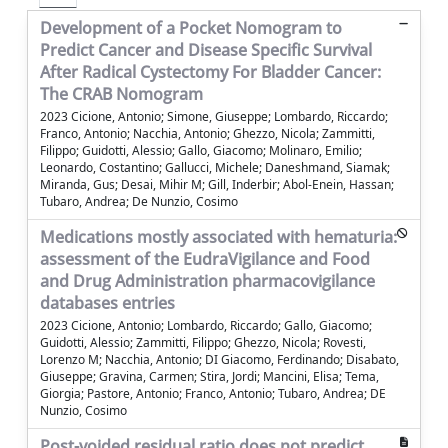
Development of a Pocket Nomogram to
Predict Cancer and Disease Specific Survival
After Radical Cystectomy For Bladder Cancer:
The CRAB Nomogram
2023 Cicione, Antonio; Simone, Giuseppe; Lombardo, Riccardo;
Franco, Antonio; Nacchia, Antonio; Ghezzo, Nicola; Zammitti,
Filippo; Guidotti, Alessio; Gallo, Giacomo; Molinaro, Emilio;
Leonardo, Costantino; Gallucci, Michele; Daneshmand, Siamak;
Miranda, Gus; Desai, Mihir M; Gill, Inderbir; Abol-Enein, Hassan;
Tubaro, Andrea; De Nunzio, Cosimo
Medications mostly associated with hematuria:
assessment of the EudraVigilance and Food
and Drug Administration pharmacovigilance
databases entries
2023 Cicione, Antonio; Lombardo, Riccardo; Gallo, Giacomo;
Guidotti, Alessio; Zammitti, Filippo; Ghezzo, Nicola; Rovesti,
Lorenzo M; Nacchia, Antonio; DI Giacomo, Ferdinando; Disabato,
Giuseppe; Gravina, Carmen; Stira, Jordi; Mancini, Elisa; Tema,
Giorgia; Pastore, Antonio; Franco, Antonio; Tubaro, Andrea; DE
Nunzio, Cosimo
Post-voided residual ratio does not predict