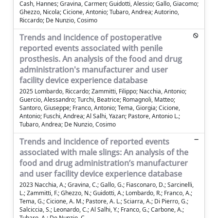
Cash, Hannes; Gravina, Carmen; Guidotti, Alessio; Gallo, Giacomo;
Ghezzo, Nicola; Cicione, Antonio; Tubaro, Andrea; Autorino,
Riccardo; De Nunzio, Cosimo
Trends and incidence of postoperative
reported events associated with penile
prosthesis. An analysis of the food and drug
administration's manufacturer and user
facility device experience database
2025 Lombardo, Riccardo; Zammitti, Filippo; Nacchia, Antonio;
Guercio, Alessandro; Turchi, Beatrice; Romagnoli, Matteo;
Santoro, Giuseppe; Franco, Antonio; Tema, Giorgia; Cicione,
Antonio; Fuschi, Andrea; Al Salhi, Yazan; Pastore, Antonio L.;
Tubaro, Andrea; De Nunzio, Cosimo
Trends and incidence of reported events
associated with male slings: An analysis of the
food and drug administration’s manufacturer
and user facility device experience database
2023 Nacchia, A.; Gravina, C.; Gallo, G.; Fiasconaro, D.; Sarcinelli,
L.; Zammitti, F.; Ghezzo, N.; Guidotti, A.; Lombardo, R.; Franco, A.;
Tema, G.; Cicione, A. M.; Pastore, A. L.; Sciarra, A.; Di Pierro, G.;
Salciccia, S.; Leonardo, C.; Al Salhi, Y.; Franco, G.; Carbone, A.;
Tubaro, A.; De Nunzio, C.