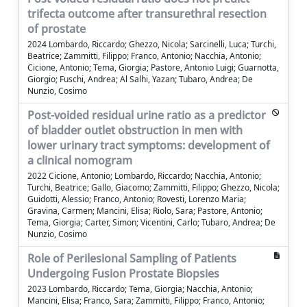
trifecta outcome after transurethral resection
of prostate
2024 Lombardo, Riccardo; Ghezzo, Nicola; Sarcinelli, Luca; Turchi,
Beatrice; Zammitti, Filippo; Franco, Antonio; Nacchia, Antonio;
Cicione, Antonio; Tema, Giorgia; Pastore, Antonio Luigi; Guarnotta,
Giorgio; Fuschi, Andrea; Al Salhi, Yazan; Tubaro, Andrea; De
Nunzio, Cosimo
Post-voided residual urine ratio as a predictor
of bladder outlet obstruction in men with
lower urinary tract symptoms: development of
a clinical nomogram
2022 Cicione, Antonio; Lombardo, Riccardo; Nacchia, Antonio;
Turchi, Beatrice; Gallo, Giacomo; Zammitti, Filippo; Ghezzo, Nicola;
Guidotti, Alessio; Franco, Antonio; Rovesti, Lorenzo Maria;
Gravina, Carmen; Mancini, Elisa; Riolo, Sara; Pastore, Antonio;
Tema, Giorgia; Carter, Simon; Vicentini, Carlo; Tubaro, Andrea; De
Nunzio, Cosimo
Role of Perilesional Sampling of Patients
Undergoing Fusion Prostate Biopsies
2023 Lombardo, Riccardo; Tema, Giorgia; Nacchia, Antonio;
Mancini, Elisa; Franco, Sara; Zammitti, Filippo; Franco, Antonio;