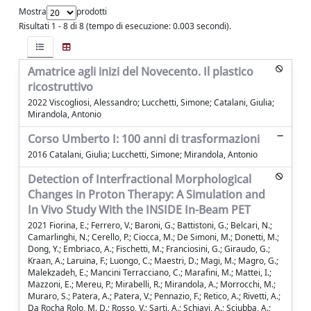
Mostra
prodotti
Risultati 1 - 8 di 8 (tempo di esecuzione: 0.003 secondi).
Amatrice agli inizi del Novecento. Il plastico
ricostruttivo
2022 Viscogliosi, Alessandro; Lucchetti, Simone; Catalani, Giulia;
Mirandola, Antonio
Corso Umberto I: 100 anni di trasformazioni
2016 Catalani, Giulia; Lucchetti, Simone; Mirandola, Antonio
Detection of Interfractional Morphological
Changes in Proton Therapy: A Simulation and
In Vivo Study With the INSIDE In-Beam PET
2021 Fiorina, E.; Ferrero, V.; Baroni, G.; Battistoni, G.; Belcari, N.;
Camarlinghi, N.; Cerello, P.; Ciocca, M.; De Simoni, M.; Donetti, M.;
Dong, Y.; Embriaco, A.; Fischetti, M.; Franciosini, G.; Giraudo, G.;
Kraan, A.; Laruina, F.; Luongo, C.; Maestri, D.; Magi, M.; Magro, G.;
Malekzadeh, E.; Mancini Terracciano, C.; Marafini, M.; Mattei, I.;
Mazzoni, E.; Mereu, P.; Mirabelli, R.; Mirandola, A.; Morrocchi, M.;
Muraro, S.; Patera, A.; Patera, V.; Pennazio, F.; Retico, A.; Rivetti, A.;
Da Rocha Rolo, M. D.; Rosso, V.; Sarti, A.; Schiavi, A.; Sciubba, A.;