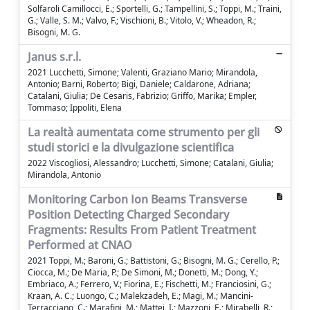
Solfaroli Camillocci, E.; Sportelli, G.; Tampellini, S.; Toppi, M.; Traini,
G.; Valle, S. M.; Valvo, F.; Vischioni, B.; Vitolo, V.; Wheadon, R.;
Bisogni, M. G.
Janus s.r.l.
2021 Lucchetti, Simone; Valenti, Graziano Mario; Mirandola,
Antonio; Barni, Roberto; Bigi, Daniele; Caldarone, Adriana;
Catalani, Giulia; De Cesaris, Fabrizio; Griffo, Marika; Empler,
Tommaso; Ippoliti, Elena
La realtà aumentata come strumento per gli
studi storici e la divulgazione scientifica
2022 Viscogliosi, Alessandro; Lucchetti, Simone; Catalani, Giulia;
Mirandola, Antonio
Monitoring Carbon Ion Beams Transverse
Position Detecting Charged Secondary
Fragments: Results From Patient Treatment
Performed at CNAO
2021 Toppi, M.; Baroni, G.; Battistoni, G.; Bisogni, M. G.; Cerello, P.;
Ciocca, M.; De Maria, P.; De Simoni, M.; Donetti, M.; Dong, Y.;
Embriaco, A.; Ferrero, V.; Fiorina, E.; Fischetti, M.; Franciosini, G.;
Kraan, A. C.; Luongo, C.; Malekzadeh, E.; Magi, M.; Mancini-
Terracciano, C.; Marafini, M.; Mattei, I.; Mazzoni, E.; Mirabelli, R.;