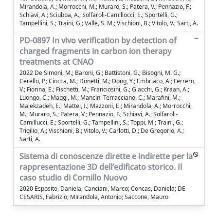
Mirandola, A.; Morrocchi, M.; Muraro, S.; Patera, V.; Pennazio, F.;
Schiavi, A.; Sciubba, A.; Solfaroli-Camillocci, E.; Sportelli, G.;
Tampellini, S.; Traini, G.; Valle, S. M.; Vischioni, B.; Vitolo, V.; Sarti, A.
PD-0897 In vivo verification by detection of
charged fragments in carbon ion therapy
treatments at CNAO
2022 De Simoni, M.; Baroni, G.; Battistoni, G.; Bisogni, M. G.;
Cerello, P.; Ciocca, M.; Donetti, M.; Dong, Y.; Embriaco, A.; Ferrero,
V.; Fiorina, E.; Fischetti, M.; Franciosini, G.; Giacchi, G.; Kraan, A.;
Luongo, C.; Maggi, M.; Mancini Terracciano, C.; Marafini, M.;
Malekzadeh, E.; Mattei, I.; Mazzoni, E.; Mirandola, A.; Morrocchi,
M.; Muraro, S.; Patera, V.; Pennazio, F.; Schiavi, A.; Solfaroli-
Camillucci, E.; Sportelli, G.; Tampellini, S.; Toppi, M.; Traini, G.;
Trigilio, A.; Vischioni, B.; Vitolo, V.; Carlotti, D.; De Gregorio, A.;
Sarti, A.
Sistema di conoscenze dirette e indirette per la
rappresentazione 3D dell’edificato storico. Il
caso studio di Cornillo Nuovo
2020 Esposito, Daniela; Canciani, Marco; Concas, Daniela; DE
CESARIS, Fabrizio; Mirandola, Antonio; Saccone, Mauro