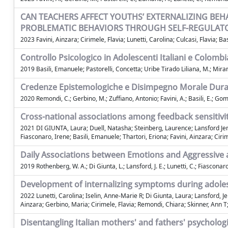
CAN TEACHERS AFFECT YOUTHS’ EXTERNALIZING BEH
PROBLEMATIC BEHAVIORS THROUGH SELF-REGULATORY
2023 Favini, Ainzara; Cirimele, Flavia; Lunetti, Carolina; Culcasi, Flavia; B
Controllo Psicologico in Adolescenti Italiani e Colomb
2019 Basili, Emanuele; Pastorelli, Concetta; Uribe Tirado Liliana, M.; Miran
Credenze Epistemologiche e Disimpegno Morale Dura
2020 Remondi, C.; Gerbino, M.; Zuffiano, Antonio; Favini, A.; Basili, E.; Go
Cross-national associations among feedback sensitiv
2021 DI GIUNTA, Laura; Duell, Natasha; Steinberg, Laurence; Lansford Jennif
Fiasconaro, Irene; Basili, Emanuele; Thartori, Eriona; Favini, Ainzara; Ciri
Daily Associations between Emotions and Aggressive
2019 Rothenberg, W. A.; Di Giunta, L.; Lansford, J. E.; Lunetti, C.; Fiasconaro, I
Development of internalizing symptoms during adoles
2022 Lunetti, Carolina; Iselin, Anne-Marie R; Di Giunta, Laura; Lansford, Je
Ainzara; Gerbino, Maria; Cirimele, Flavia; Remondi, Chiara; Skinner, Ann
Disentangling Italian mothers' and fathers' psycholog