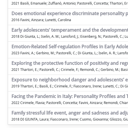
2021 Basili, Emanuele; Zuffianò, Antonio; Pastorelli, Concetta; Thartori, Er
Does emotional experience discriminate personality p
2016 Favini, Ainzara; Lunetti, Carolina
Early adolescents’ temperament and the development o
2018 Di Giunta, L.; Iselin, A. M.; Lansford, J.; Eisenberg, N.; Pastorelli, C.; Lu
Emotion-Related Self-regulation Profiles in Early Adol
2023 Favini, A.; Gerbino, M.; Pastorelli, C.; Di Giunta, L.; Iselin, A. R.; Lansfo
Exploring the protective function of positivity and re
2021 Thartori, E.; Pastorelli, C.; Cirimele, F.; Remondi, C.; Gerbino, M.; Basili
Exposure to neighborhood danger and adolescents’ exte
2019 Thartori, E.; Basili, E.; Cirimele, F.; Fiasconaro, Irene; Lunetti, C.; Di Giu
Facing the Pandemic in Italy: Personality Profiles an
2022 Cirimele, Flavia; Pastorelli, Concetta; Favini, Ainzara; Remondi, Chiar
Family stressful life event, anger and sadness and a
2018 DI GIUNTA, Laura; Fiasconaro, Irene; Cuomo, Giovanna; Gliozzo, Giulia;