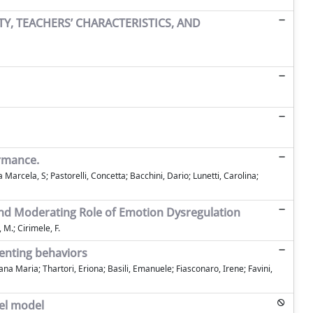
Y, TEACHERS’ CHARACTERISTICS, AND
ormance.
Marcela, S; Pastorelli, Concetta; Bacchini, Dario; Lunetti, Carolina;
nd Moderating Role of Emotion Dysregulation
, M.; Cirimele, F.
enting behaviors
iana Maria; Thartori, Eriona; Basili, Emanuele; Fiasconaro, Irene; Favini,
nel model