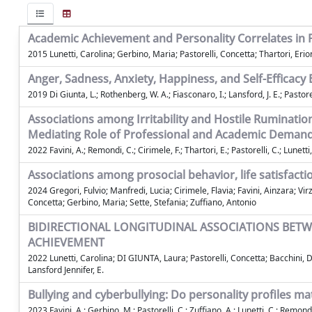
Academic Achievement and Personality Correlates in
2015 Lunetti, Carolina; Gerbino, Maria; Pastorelli, Concetta; Thartori, Er
Anger, Sadness, Anxiety, Happiness, and Self-Efficac
2019 Di Giunta, L.; Rothenberg, W. A.; Fiasconaro, I.; Lansford, J. E.; Pastorelli
Associations among Irritability and Hostile Ruminatio
Mediating Role of Professional and Academic Demand
2022 Favini, A.; Remondi, C.; Cirimele, F.; Thartori, E.; Pastorelli, C.; Lune
Associations among prosocial behavior, life satisfac
2024 Gregori, Fulvio; Manfredi, Lucia; Cirimele, Flavia; Favini, Ainzara; Vi
Concetta; Gerbino, Maria; Sette, Stefania; Zuffiano, Antonio
BIDIRECTIONAL LONGITUDINAL ASSOCIATIONS BETW
ACHIEVEMENT
2022 Lunetti, Carolina; DI GIUNTA, Laura; Pastorelli, Concetta; Bacchini, Da
Lansford Jennifer, E.
Bullying and cyberbullying: Do personality profiles ma
2023 Favini, A.; Gerbino, M.; Pastorelli, C.; Zuffiano, A.; Lunetti, C.; Remond