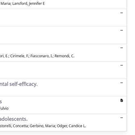
, Maria; Lansford, Jennifer E
ori, E.; Cirimele, F.; Fiasconaro, I.; Remondi, C.
al self-efficacy.
s
Fulvio
adolescents.
storelli, Concetta; Gerbino, Maria; Odger, Candice L.