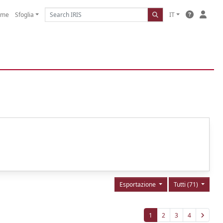
ome
Sfoglia
IT
Esportazione
Tutti (71)
1
2
3
4