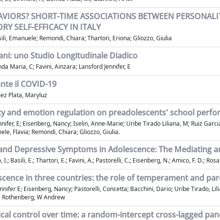
AVIORS? SHORT-TIME ASSOCIATIONS BETWEEN PERSONALIT
 SELF-EFFICACY IN ITALY
asili, Emanuele; Remondi, Chiara; Thartori, Eriona; Gliozzo, Giulia
iani: uno Studio Longitudinale Diadico
da Maria, C; Favini, Ainzara; Lansford Jennifer, E
nte il COVID-19
mez Plata, Maryluz
ity and emotion regulation on preadolescents' school perf
er, E; Eisenberg, Nancy; Iselin, Anne-Marie; Uribe Tirado Liliana, M; Ruiz Garcia 
mele, Flavia; Remondi, Chiara; Gliozzo, Giulia.
 and Depressive Symptoms in Adolescence: The Mediating a
.; Basili, E.; Thartori, E.; Favini, A.; Pastorelli, C.; Eisenberg, N.; Amico, F. D.; Rosa
cence in three countries: the role of temperament and par
nnifer E; Eisenberg, Nancy; Pastorelli, Concetta; Bacchini, Dario; Uribe Tirado, Lil
 T; Rothenberg, W Andrew
ical control over time: a random-intercept cross-lagged pa