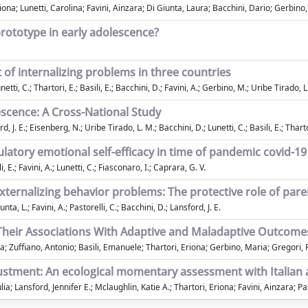
iona; Lunetti, Carolina; Favini, Ainzara; Di Giunta, Laura; Bacchini, Dario; Gerbino
rototype in early adolescence?
f internalizing problems in three countries
netti, C.; Thartori, E.; Basili, E.; Bacchini, D.; Favini, A.; Gerbino, M.; Uribe Tirado, L
escence: A Cross-National Study
rd, J. E.; Eisenberg, N.; Uribe Tirado, L. M.; Bacchini, D.; Lunetti, C.; Basili, E.; Thart
gulatory emotional self-efficacy in time of pandemic covid-19
, E.; Favini, A.; Lunetti, C.; Fiasconaro, I.; Caprara, G. V.
rnalizing behavior problems: The protective role of parent
nta, L.; Favini, A.; Pastorelli, C.; Bacchini, D.; Lansford, J. E.
d Their Associations With Adaptive and Maladaptive Outcome
a; Zuffiano, Antonio; Basili, Emanuele; Thartori, Eriona; Gerbino, Maria; Gregori, 
djustment: An ecological momentary assessment with Italian 
 Lansford, Jennifer E.; Mclaughlin, Katie A.; Thartori, Eriona; Favini, Ainzara; Pa