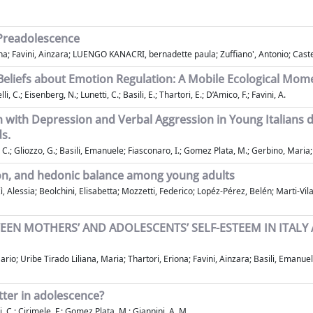
 Preadolescence
iona; Favini, Ainzara; LUENGO KANACRI, bernadette paula; Zuffiano', Antonio; Cast
y Beliefs about Emotion Regulation: A Mobile Ecological Mo
, C.; Eisenberg, N.; Lunetti, C.; Basili, E.; Thartori, E.; D’Amico, F.; Favini, A.
n with Depression and Verbal Aggression in Young Italians d
s.
tti, C.; Gliozzo, G.; Basili, Emanuele; Fiasconaro, I.; Gomez Plata, M.; Gerbino, Mar
tion, and hedonic balance among young adults
rzì, Alessia; Beolchini, Elisabetta; Mozzetti, Federico; Lopéz-Pérez, Belén; Marti-Vi
EEN MOTHERS’ AND ADOLESCENTS’ SELF-ESTEEM IN ITAL
rio; Uribe Tirado Liliana, Maria; Thartori, Eriona; Favini, Ainzara; Basili, Emanuel
tter in adolescence?
i, C.; Cirimele, F.; Gomez Plata, M.; Giannini, A. M.