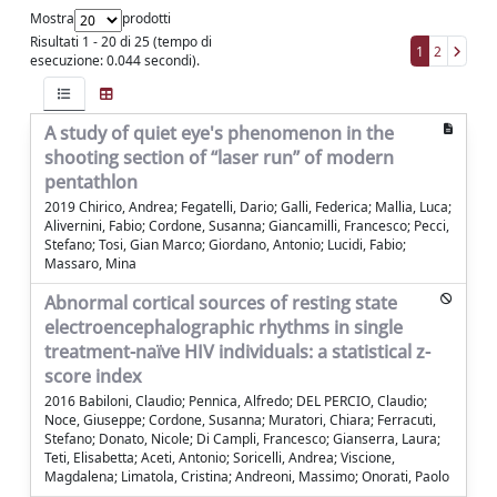
Mostra
prodotti
Risultati 1 - 20 di 25 (tempo di
1
2
esecuzione: 0.044 secondi).
A study of quiet eye's phenomenon in the
shooting section of “laser run” of modern
pentathlon
2019 Chirico, Andrea; Fegatelli, Dario; Galli, Federica; Mallia, Luca;
Alivernini, Fabio; Cordone, Susanna; Giancamilli, Francesco; Pecci,
Stefano; Tosi, Gian Marco; Giordano, Antonio; Lucidi, Fabio;
Massaro, Mina
Abnormal cortical sources of resting state
electroencephalographic rhythms in single
treatment-naïve HIV individuals: a statistical z-
score index
2016 Babiloni, Claudio; Pennica, Alfredo; DEL PERCIO, Claudio;
Noce, Giuseppe; Cordone, Susanna; Muratori, Chiara; Ferracuti,
Stefano; Donato, Nicole; Di Campli, Francesco; Gianserra, Laura;
Teti, Elisabetta; Aceti, Antonio; Soricelli, Andrea; Viscione,
Magdalena; Limatola, Cristina; Andreoni, Massimo; Onorati, Paolo