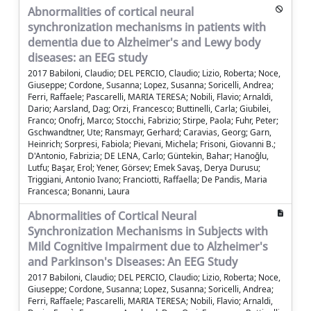
Abnormalities of cortical neural
synchronization mechanisms in patients with
dementia due to Alzheimer's and Lewy body
diseases: an EEG study
2017 Babiloni, Claudio; DEL PERCIO, Claudio; Lizio, Roberta; Noce,
Giuseppe; Cordone, Susanna; Lopez, Susanna; Soricelli, Andrea;
Ferri, Raffaele; Pascarelli, MARIA TERESA; Nobili, Flavio; Arnaldi,
Dario; Aarsland, Dag; Orzi, Francesco; Buttinelli, Carla; Giubilei,
Franco; Onofrj, Marco; Stocchi, Fabrizio; Stirpe, Paola; Fuhr, Peter;
Gschwandtner, Ute; Ransmayr, Gerhard; Caravias, Georg; Garn,
Heinrich; Sorpresi, Fabiola; Pievani, Michela; Frisoni, Giovanni B.;
D'Antonio, Fabrizia; DE LENA, Carlo; Güntekin, Bahar; Hanoğlu,
Lutfu; Başar, Erol; Yener, Görsev; Emek Savaş, Derya Durusu;
Triggiani, Antonio Ivano; Franciotti, Raffaella; De Pandis, Maria
Francesca; Bonanni, Laura
Abnormalities of Cortical Neural
Synchronization Mechanisms in Subjects with
Mild Cognitive Impairment due to Alzheimer's
and Parkinson's Diseases: An EEG Study
2017 Babiloni, Claudio; DEL PERCIO, Claudio; Lizio, Roberta; Noce,
Giuseppe; Cordone, Susanna; Lopez, Susanna; Soricelli, Andrea;
Ferri, Raffaele; Pascarelli, MARIA TERESA; Nobili, Flavio; Arnaldi,