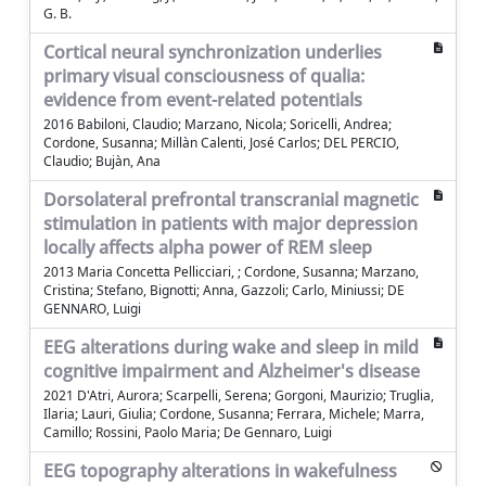
G. B.
Cortical neural synchronization underlies
primary visual consciousness of qualia:
evidence from event-related potentials
2016 Babiloni, Claudio; Marzano, Nicola; Soricelli, Andrea;
Cordone, Susanna; Millàn Calenti, José Carlos; DEL PERCIO,
Claudio; Bujàn, Ana
Dorsolateral prefrontal transcranial magnetic
stimulation in patients with major depression
locally affects alpha power of REM sleep
2013 Maria Concetta Pellicciari, ; Cordone, Susanna; Marzano,
Cristina; Stefano, Bignotti; Anna, Gazzoli; Carlo, Miniussi; DE
GENNARO, Luigi
EEG alterations during wake and sleep in mild
cognitive impairment and Alzheimer's disease
2021 D'Atri, Aurora; Scarpelli, Serena; Gorgoni, Maurizio; Truglia,
Ilaria; Lauri, Giulia; Cordone, Susanna; Ferrara, Michele; Marra,
Camillo; Rossini, Paolo Maria; De Gennaro, Luigi
EEG topography alterations in wakefulness