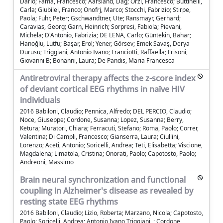
Dario; Famà, Francesco; Aarsland, Dag; Orzi, Francesco; Buttinelli,
Carla; Giubilei, Franco; Onofrj, Marco; Stocchi, Fabrizio; Stirpe,
Paola; Fuhr, Peter; Gschwandtner, Ute; Ransmayr, Gerhard;
Caravias, Georg; Garn, Heinrich; Sorpresi, Fabiola; Pievani,
Michela; D'Antonio, Fabrizia; DE LENA, Carlo; Güntekin, Bahar;
Hanoğlu, Lutfu; Başar, Erol; Yener, Görsev; Emek Savaş, Derya
Durusu; Triggiani, Antonio Ivano; Franciotti, Raffaella; Frisoni,
Giovanni B; Bonanni, Laura; De Pandis, Maria Francesca
Antiretroviral therapy affects the z-score index
of deviant cortical EEG rhythms in naïve HIV
individuals
2016 Babiloni, Claudio; Pennica, Alfredo; DEL PERCIO, Claudio;
Noce, Giuseppe; Cordone, Susanna; Lopez, Susanna; Berry,
Ketura; Muratori, Chiara; Ferracuti, Stefano; Roma, Paolo; Correr,
Valentina; Di Campli, Francesco; Gianserra, Laura; Ciullini,
Lorenzo; Aceti, Antonio; Soricelli, Andrea; Teti, Elisabetta; Viscione,
Magdalena; Limatola, Cristina; Onorati, Paolo; Capotosto, Paolo;
Andreoni, Massimo
Brain neural synchronization and functional
coupling in Alzheimer's disease as revealed by
resting state EEG rhythms
2016 Babiloni, Claudio; Lizio, Roberta; Marzano, Nicola; Capotosto,
Paolo; Soricelli, Andrea; Antonio Ivano Triggiani, ; Cordone,