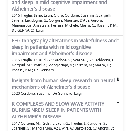
and sleep in mild cognitive impairment and
Alzheimer’s disease
2016 Truglia, Ilaria; Lauri, Giulia; Cordone, Susanna; Scarpelli,
Serena; Lacidogna, G.; Gorgoni, Maurizio; D'Atri, Aurora;
Mangiaruga, Anastasia; Ferrara, Michele; Marra, C.; Rossini, P. M.;
DE GENNARO, Luigi
EEG topography alterations in wakefulness and
sleep in patients with mild cognitive
impairment and Alzheimer's disease
2016 Truglia, I.; Lauri, G.; Cordone, S.; Scarpelli, S.; Lacidogna, G.;
Gorgoni, M.; D'Atri, A.; Mangiaruga, A.; Ferrara, M.; Marra, C.;
Rossini, P. M.; De Gennaro, L.
Insights from human sleep research on neural
mechanisms of Alzheimer’s disease
2020 Cordone, Susanna; De Gennaro, Luigi
K-COMPLEXES AND SLOW WAVE ACTIVITY
DURING NREM SLEEP IN PATIENTS WITH
ALZHEIMER ́S DISEASE
2017 Gorgoni, M.; Reda, F.; Lauri, G.; Truglia, I.; Cordone, S.;
Scarpelli, S.; Mangiaruga, A.; D'Atri, A.; Bartolacci, C.; Alfonsi, V.;