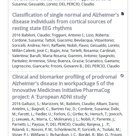
Susanna; Gesualdo, Loreto; DEL PERCIO, Claudio
Classification of single normal and Alzheimer's
disease individuals from cortical sources of
resting state EEG rhythms
2016 Babiloni, Claudio; Triggiani, Antonio I.; Lizio, Roberta;
Cordone, Susanna; Tattoli, Giacomo; Bevilacqua, Vitoantonio;
Soricelli, Andrea; Ferri, Raffaele; Nobili, Flavio; Gesualdo, Loreto;
Millán Calenti, José C.; Buján, Ana; Tortelli, Rosanna; Cardinali,
Valentina; Barulli, Maria Rosaria; Giannini, Antonio; Spagnolo,
Pantaleo; Armenise, Silvia; Buenza, Grazia; Scianatico, Gaetano;
Logroscino, Giancarlo; Frisoni, Giovanni B.; DEL PERCIO, Claudio
Clinical and biomarker profiling of prodromal
Alzheimer's disease in workpackage 5 of the
Innovative Medicines Initiative PharmaCog
project: A 'European ADNI study'
2016 Galluzzi, S.; Marizzoni, M.; Babiloni, Claudio; Albani, Dario;
Antelmi, L.; Bagnoli, C.; Bartres Faz, D.; Cordone, Susanna; Didic,
M.; Farotti, L.; Fiedler, U.; Forloni, G.; Girtler, N.; Hensch, T.; Jovicich,
J.; Leeuwis, A.; Marra, C.; Molinuevo, J. L.; Nobili, F.; Pariente, J.;
Parnetti, L.; Payoux, P.; DEL PERCIO, Claudio; Ranjeva, J. . P.;
Rolandi, E.; Rossini, P. M.; Schönknecht, P.; Soricelli, A.; Tsolaki, M.;
Visser, P. J.; Wiltfang, J.; Richardson, J. C.; Bordet, R.; Blin, O.; Frisoni,