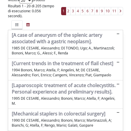
Risultati 1 - 20 di 205 (tempo
di esecuzione: 0.056
1
2
3
4
5
6
7
8
9
10
11
secondi).
[A case of aneurysm of the splenic artery
associated with a gastric neoplasm].
1985 DE CESARE, Alessandro; DI TONDO, Ugo; A., Martinazzoli;
Bononi, Marco; G., Alessi; F., Renda
[Current trends in the treatment of flail chest]
1994 Bononi, Marco; Atella, F; Angelini, M; DE CESARE,
Alessandro; Fiori, Enrico; Cangemi, Vincenzo; Piat, Giampaolo
[Laparoscopic treatment of acute cholecystitis.
Personal experience and preliminary results].
1995 DE CESARE, Alessandro; Bononi, Marco; Atella, F; Angelini,
M.
[Mechanical staplers in colorectal surgery]
1990 DE CESARE, Alessandro; Bononi, Marco; Martinazzoli, A;
Bianchi, G; Atella, F; Rengo, Mario; Galati, Gaspare