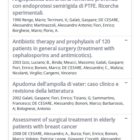
con endoprotesi semirigida di PTFE. Ricerche
sperimentali.
1990 Rengo, Mario; Terrinoni, V.; Galati, Gaspare; DE CESARE,
Alessandro; Martinazzoli, Alessandro Antonio; Fiori, Enrico;
Borghese, Mario; Florio, A.
Antibiotic therapy and prophylaxis of 120
patients in general surgery (treatment with
cephalosporins and antimicotics).
2003 Izzo, Luciano; B., Binda; Meucci, Massimo; Galati, Gaspare;
Fiori, Enrico; Bononi, Marco; DE CESARE, Alessandro; C., Malizia;
Nicolanti, Virgilio; Cangemi, Vincenzo
Apudoma dell'ampolla di vater: caso clinico e
revisione della letteratura
2002 Galati, Gaspare; Fiori, Enrico; Tiziano, G; Sammartino,
Francesco; DE CESARE, Alessandro; Bononi, Marco; Barbarosos,
A; Bolognese, Antonio
Assessment of surgical treatment in elderly
patients with breast cancer
2008 DE CESARE, Alessandro; A., Burza; Fiori, Enrico; Bononi,
Marco; Volpino, Patrizia; Leone, Giovanni; Crocetti, Alessandro;