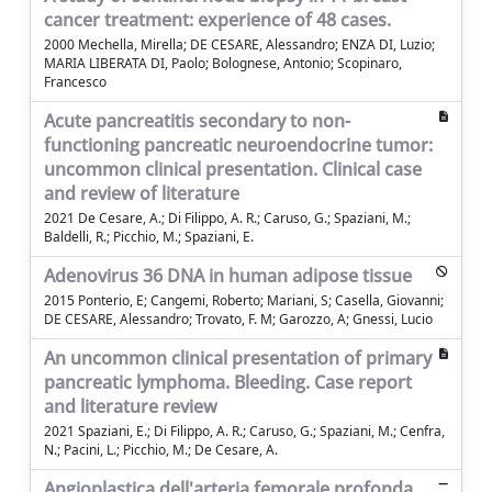
cancer treatment: experience of 48 cases.
2000 Mechella, Mirella; DE CESARE, Alessandro; ENZA DI, Luzio;
MARIA LIBERATA DI, Paolo; Bolognese, Antonio; Scopinaro,
Francesco
Acute pancreatitis secondary to non-
functioning pancreatic neuroendocrine tumor:
uncommon clinical presentation. Clinical case
and review of literature
2021 De Cesare, A.; Di Filippo, A. R.; Caruso, G.; Spaziani, M.;
Baldelli, R.; Picchio, M.; Spaziani, E.
Adenovirus 36 DNA in human adipose tissue
2015 Ponterio, E; Cangemi, Roberto; Mariani, S; Casella, Giovanni;
DE CESARE, Alessandro; Trovato, F. M; Garozzo, A; Gnessi, Lucio
An uncommon clinical presentation of primary
pancreatic lymphoma. Bleeding. Case report
and literature review
2021 Spaziani, E.; Di Filippo, A. R.; Caruso, G.; Spaziani, M.; Cenfra,
N.; Pacini, L.; Picchio, M.; De Cesare, A.
Angioplastica dell'arteria femorale profonda