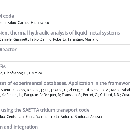
N code
nnetti, Fabio; Caruso, Gianfranco
ient thermal-hydraulic analysis of liquid metal systems
 Daniele; Giannetti, Fabio; Zanino, Roberto; Tarantino, Mariano
 Reactor
FRs
o, Gianfranco; G., D’Amico
set of experimental databases. Application in the framewor
 Sueur, R.; Iooss, B.; Fang, J.; Liu, J.; Yang, C.; Zheng, Y.; Ui, A.; Saito, M.; Mendizába
; Eguchi, H.; Pangukir, F.; Breijder, P.; Franssen, S.; Perret, G.; Clifford, I. D.; Coscia,
 using the SAETTA tritium transport code
abio; Centomani, Giulia Valeria; Trotta, Antonio; Santucci, Alessia
 and integration