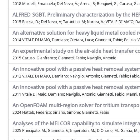
2018 Martelli, Emanuela; Del Nevo, A.; Arena, P.; Bongiovì, G.; Caruso, Gianfr
ALFRED-SGBT. Preliminary characterization by the HER
2015 Rozzia, D.; Del Nevo, A; Tarantino, M; Narcisi, V.; VITALE DI MAIO, 
An alternative solution for heavy liquid metal cooled 
2014 VITALE DI MAIO, Damiano; Cretara, Luca; Giannetti, Fabio; Peluso, V
An experimental study on the air-side heat transfer c
2015 Caruso, Gianfranco; Giannetti, Fabio; Naviglio, Antonio
An innovative pool with a passive heat removal syste
2012 VITALE DI MAIO, Damiano; Naviglio, Antonio; Giannetti, Fabio; Fabio
An innovative pool with a passive heat removal syste
2011 Vitale Di Maio, Damiano; Naviglio, Antonio; Giannetti, Fabio; Manni, F
An OpenFOAM multi-region solver for tritium transpo
2024 Hattab, Federico; Siriano, Simone; Giannetti, Fabio
Analyses of the MELCOR capability to simulate integr
2025 Principato, M.; Giannetti, F.; Imperatori, M.; D'Onorio, M.; Garcia, M.;