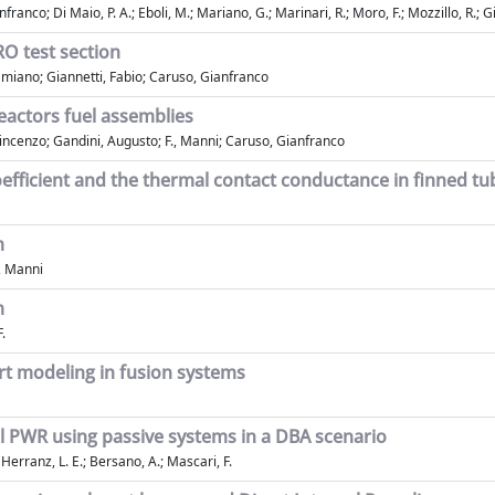
anco; Di Maio, P. A.; Eboli, M.; Mariano, G.; Marinari, R.; Moro, F.; Mozzillo, R.; Gi
O test section
Damiano; Giannetti, Fabio; Caruso, Gianfranco
reactors fuel assemblies
incenzo; Gandini, Augusto; F., Manni; Caruso, Gianfranco
oefficient and the thermal contact conductance in finned tu
m
, Manni
m
.
rt modeling in fusion systems
al PWR using passive systems in a DBA scenario
 Herranz, L. E.; Bersano, A.; Mascari, F.