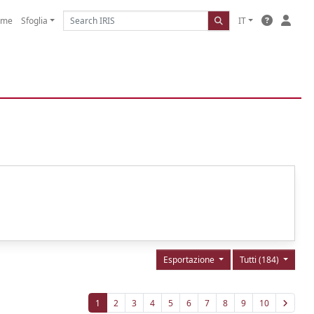
ome
Sfoglia
IT
Esportazione
Tutti (184)
1
2
3
4
5
6
7
8
9
10