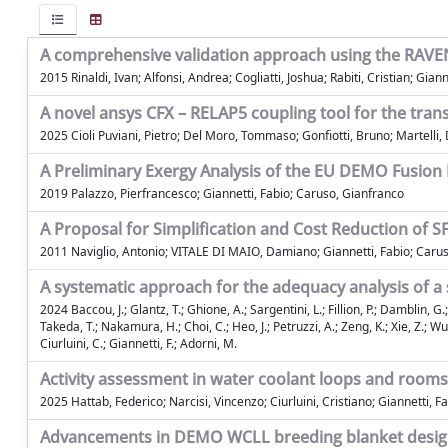
A comprehensive validation approach using the RAVE
2015 Rinaldi, Ivan; Alfonsi, Andrea; Cogliatti, Joshua; Rabiti, Cristian; Gia
A novel ansys CFX – RELAP5 coupling tool for the trans
2025 Cioli Puviani, Pietro; Del Moro, Tommaso; Gonfiotti, Bruno; Martelli,
A Preliminary Exergy Analysis of the EU DEMO Fusion
2019 Palazzo, Pierfrancesco; Giannetti, Fabio; Caruso, Gianfranco
A Proposal for Simplification and Cost Reduction of S
2011 Naviglio, Antonio; VITALE DI MAIO, Damiano; Giannetti, Fabio; Carus
A systematic approach for the adequacy analysis of a 
2024 Baccou, J.; Glantz, T.; Ghione, A.; Sargentini, L.; Fillion, P.; Damblin, G.;
Takeda, T.; Nakamura, H.; Choi, C.; Heo, J.; Petruzzi, A.; Zeng, K.; Xie, Z.; Wu, X.
Ciurluini, C.; Giannetti, F.; Adorni, M.
Activity assessment in water coolant loops and rooms
2025 Hattab, Federico; Narcisi, Vincenzo; Ciurluini, Cristiano; Giannetti, F
Advancements in DEMO WCLL breeding blanket design