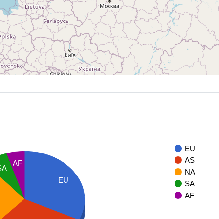
EU
AS
AF
SA
NA
EU
SA
AF