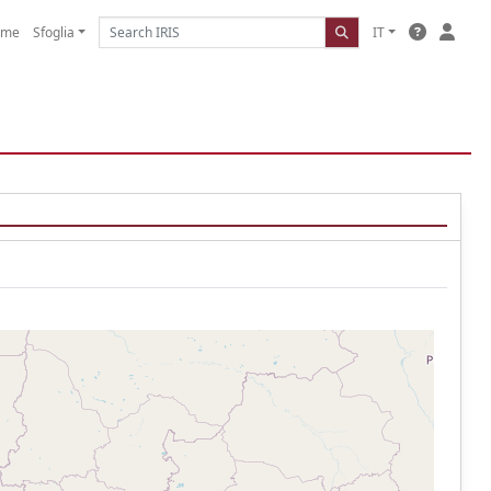
ome
Sfoglia
IT