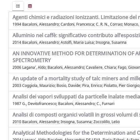
Agenti chimici e radiazioni ionizzanti. Limitazione del 
1994 Bacaloni, Alessandro; Cardoni, Francesca; C. R. N., Corrao; Monaco
Alluminio nel caffè: significativo contributo all’espos
2014 Bacaloni, Alessandro; Astolfi, Maria Luisa; Insogna, Susanna
AN INNOVATIVE METHOD FOR DETERMINATION OF A
SPECTROMETRY
2006 Lagana', Aldo; Bacaloni, Alessandro; Cavaliere, Chiara; Fago, Giovan
An update of a mortality study of talc miners and miller
2003 Coggiola, Maurizio; Bosio, Davide; Pira, Enrico; Piolatto, Pier Giorgi
Analisi dei vapori sviluppati da particelle inalate med
1987 G., Devitofrancesco; Bacaloni, Alessandro; C., Furnari
Analisi di composti organici volatili in grossi volumi 
2010 Bacaloni, Alessandro; Insogna, Susanna; Zoccolillo, Lelio
Analytical Methodologies for the Determination and 
2004 Lagana', Aldo; Bacaloni, Alessandro; DE LEVA, Ilaria; Faberi, A; Fag