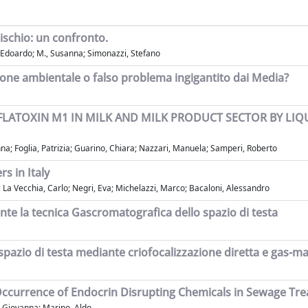
rischio: un confronto.
, Edoardo; M., Susanna; Simonazzi, Stefano
izione ambientale o falso problema ingigantito dai Media?
FLATOXIN M1 IN MILK AND MILK PRODUCT SECTOR BY 
na; Foglia, Patrizia; Guarino, Chiara; Nazzari, Manuela; Samperi, Roberto
s in Italy
o; La Vecchia, Carlo; Negri, Eva; Michelazzi, Marco; Bacaloni, Alessandro
iante la tecnica Gascromatografica dello spazio di testa
di spazio di testa mediante criofocalizzazione diretta e gas-m
Occurrence of Endocrin Disrupting Chemicals in Sewage Tr
o, Giovanna; Marino, Aldo