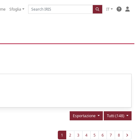
ome
Sfoglia
IT
Esportazione
Tutti (148)
1
2
3
4
5
6
7
8