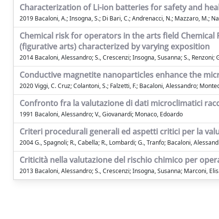
Characterization of Li-ion batteries for safety and hea
2019 Bacaloni, A.; Insogna, S.; Di Bari, C.; Andrenacci, N.; Mazzaro, M.; Na
Chemical risk for operators in the arts field Chemical
(figurative arts) characterized by varying exposition
2014 Bacaloni, Alessandro; S., Crescenzi; Insogna, Susanna; S., Renzoni; 
Conductive magnetite nanoparticles enhance the micr
2020 Viggi, C. Cruz; Colantoni, S.; Falzetti, F.; Bacaloni, Alessandro; Mont
Confronto fra la valutazione di dati microclimatici racco
1991 Bacaloni, Alessandro; V., Giovanardi; Monaco, Edoardo
Criteri procedurali generali ed aspetti critici per la v
2004 G., Spagnoli; R., Cabella; R., Lombardi; G., Tranfo; Bacaloni, Alessandr
Criticità nella valutazione del rischio chimico per opera
2013 Bacaloni, Alessandro; S., Crescenzi; Insogna, Susanna; Marconi, Eli