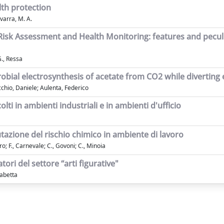
lth protection
varra, M. A.
 Risk Assessment and Health Monitoring: features and peculiar
G., Ressa
obial electrosynthesis of acetate from CO2 while divertin
ecchio, Daniele; Aulenta, Federico
lti in ambienti industriali e in ambienti d'ufficio
alutazione del rischio chimico in ambiente di lavoro
o; F., Carnevale; C., Govoni; C., Minoia
tori del settore “arti figurative"
sabetta