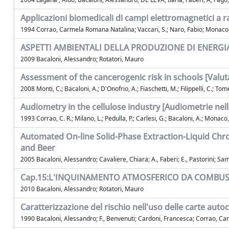
Applicazioni biomedicali di campi elettromagnetici a 
1994 Corrao, Carmela Romana Natalina; Vaccari, S.; Naro, Fabio; Monaco
ASPETTI AMBIENTALI DELLA PRODUZIONE DI ENERGIA
2009 Bacaloni, Alessandro; Rotatori, Mauro
Assessment of the cancerogenic risk in schools [Valut
2008 Monti, C.; Bacaloni, A.; D'Onofrio, A.; Fiaschetti, M.; Filippelli, C.; Tomei
Audiometry in the cellulose industry [Audiometrie nell'
1993 Corrao, C. R.; Milano, L.; Pedulla, P.; Carlesi, G.; Bacaloni, A.; Monaco,
Automated On-line Solid-Phase Extraction-Liquid Ch
and Beer
2005 Bacaloni, Alessandro; Cavaliere, Chiara; A., Faberi; E., Pastorini; Sa
Cap.15:L'INQUINAMENTO ATMOSFERICO DA COMBUS
2010 Bacaloni, Alessandro; Rotatori, Mauro
Caratterizzazione del rischio nell'uso delle carte autoc
1990 Bacaloni, Alessandro; F., Benvenuti; Cardoni, Francesca; Corrao, C