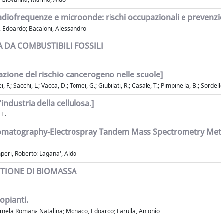
radiofrequenze e microonde: rischi occupazionali e prevenz
, Edoardo; Bacaloni, Alessandro
 DA COMBUSTIBILI FOSSILI
azione del rischio cancerogeno nelle scuole]
, F.; Sacchi, L.; Vacca, D.; Tomei, G.; Giubilati, R.; Casale, T.; Pimpinella, B.; Sordell
industria della cellulosa.]
 E.
romatography-Electrospray Tandem Mass Spectrometry Meth
mperi, Roberto; Lagana', Aldo
TIONE DI BIOMASSA
opianti.
armela Romana Natalina; Monaco, Edoardo; Farulla, Antonio