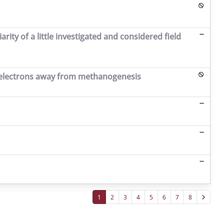
ity of a little investigated and considered field
g electrons away from methanogenesis
1
2
3
4
5
6
7
8