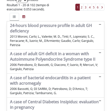
Risultati 1 - 20 di 102 (tempo di
1
2
3
4
5
6
esecuzione: 0.053 secondi).
24-hours blood pressure profile in adult GH
deficiency
2013 Moroni, Carlo; L., Valente; M. D., Tinti; F., Lopreiato; S. C.,
Ferracane; R., Iuorio; M., D’Armiento; Gaudio, Carlo; Gargiulo,
Patrizia
A case of adult GH deficit in a woman with
Autoimmune Polyendocrine Syndrome type II
2006 Pietrobono, D; Bassotti, G; Diacono, F; Iuorio, R; Mercuri, V;
Gargiulo, Patrizia
A case of bacterial endocarditis in a patient
with acromegaly
2006 Bassotti, G; DI SARRA, D; Pietrobono, D; D'Amico, T;
Gargiulo, Patrizia; Tamburrano, G.
A case of Central Diabetes Insipidus: evaluation
in pregnancy