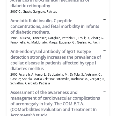
Advances in biochemical mechanisms of
diabetic retinopathy
2007 C., Giusti; Gargiulo, Patrizia
Amniotic fluid insulin, C peptide
concentrations, and fetal morbidity in infants
of diabetic mothers.
1985 Fallucca, Francesco; Gargiulo, Patrizia; F., Troili; D., Zicari; G.,
Pimpinella; A., Maldonato; Maggi, Eugenio; G., Gerlini; A., Pachí
Anti-endomysial antibody of IgG1 isotype
detection strongly increases the prevalence of
coeliac disease in patients affected by type I
diabetes mellitus
2005 Picarelli, Antonio; L., Sabbatella; M., Di Tola; S., Vetrano; C.,
Casale; Anania, Maria Cristina; Porowska, Barbara; M., Vergari; R.,
Schiaffini; Gargiulo, Patrizia
Assessment of the awareness and
management of cardiovascular complications
of acromegaly in Italy. The COM.E.T.A.
(COMorbidities Evaluation and Treatment in
Acromegaly) study