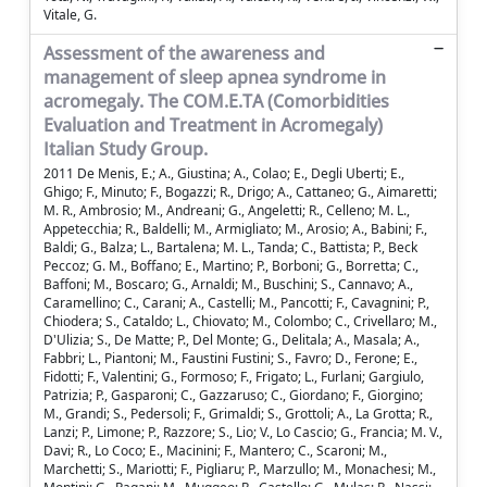
Vitale, G.
Assessment of the awareness and
management of sleep apnea syndrome in
acromegaly. The COM.E.TA (Comorbidities
Evaluation and Treatment in Acromegaly)
Italian Study Group.
2011 De Menis, E.; A., Giustina; A., Colao; E., Degli Uberti; E.,
Ghigo; F., Minuto; F., Bogazzi; R., Drigo; A., Cattaneo; G., Aimaretti;
M. R., Ambrosio; M., Andreani; G., Angeletti; R., Celleno; M. L.,
Appetecchia; R., Baldelli; M., Armigliato; M., Arosio; A., Babini; F.,
Baldi; G., Balza; L., Bartalena; M. L., Tanda; C., Battista; P., Beck
Peccoz; G. M., Boffano; E., Martino; P., Borboni; G., Borretta; C.,
Baffoni; M., Boscaro; G., Arnaldi; M., Buschini; S., Cannavo; A.,
Caramellino; C., Carani; A., Castelli; M., Pancotti; F., Cavagnini; P.,
Chiodera; S., Cataldo; L., Chiovato; M., Colombo; C., Crivellaro; M.,
D'Ulizia; S., De Matte; P., Del Monte; G., Delitala; A., Masala; A.,
Fabbri; L., Piantoni; M., Faustini Fustini; S., Favro; D., Ferone; E.,
Fidotti; F., Valentini; G., Formoso; F., Frigato; L., Furlani; Gargiulo,
Patrizia; P., Gasparoni; C., Gazzaruso; C., Giordano; F., Giorgino;
M., Grandi; S., Pedersoli; F., Grimaldi; S., Grottoli; A., La Grotta; R.,
Lanzi; P., Limone; P., Razzore; S., Lio; V., Lo Cascio; G., Francia; M. V.,
Davi; R., Lo Coco; E., Macinini; F., Mantero; C., Scaroni; M.,
Marchetti; S., Mariotti; F., Pigliaru; P., Marzullo; M., Monachesi; M.,