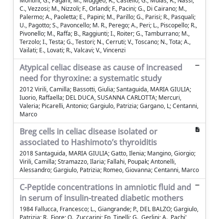
Montini; G., Pagani; M., Muggeo; R., Castello; G., Mulas; R., Nassi;
C., Vezzosi; M., Nizzoli; F., Orlandi; F., Pacini; G., Di Cairano; M.,
Palermo; A., Paoletta; E., Papini; M., Parillo; G., Parisi; R., Pasquali;
U., Pagotto; S., Pavoncello; M. R., Perego; A., Peri; L., Piscopello; R.,
Pivonello; M., Raffa; B., Raggiunti; I., Roiter; G., Tamburrano; M.,
Terzolo; I., Testa; G., Testori; N., Cerruti; V., Toscano; N., Tota; A.,
Vailati; E., Lovati; R., Valcavi; V., Vincenzi
Atypical celiac disease as cause of increased
need for thyroxine: a systematic study
2012 Virili, Camilla; Bassotti, Giulia; Santaguida, MARIA GIULIA;
Iuorio, Raffaella; DEL DUCA, SUSANNA CARLOTTA; Mercuri,
Valeria; Picarelli, Antonio; Gargiulo, Patrizia; Gargano, L; Centanni,
Marco
Breg cells in celiac disease isolated or
associated to Hashimoto’s thyroiditis
2018 Santaguida, MARIA GIULIA; Gatto, Ilenia; Mangino, Giorgio;
Virili, Camilla; Stramazzo, Ilaria; Fallahi, Poupak; Antonelli,
Alessandro; Gargiulo, Patrizia; Romeo, Giovanna; Centanni, Marco
C-Peptide concentrations in amniotic fluid and
in serum of insulin-treated diabetic mothers
1984 Fallucca, Francesco; L., Giangrande; P., DEL BALZO; Gargiulo,
Patrizia; R., Fiore; O., Zuccarini; Fp, Tinelli; G., Gerlini; A., Pachi'