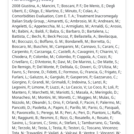
2008 Giustina, A.; Mancini, T.; Boscani, P. F.; De Menis, E.; Degli
Uberti, E.; Ghigo, E.; Martino, E.; Minuto, F.; Colao, A.;
Comorbidities Evaluation, Com E. T. A.; Treatment Inacromegaly
Italian Study Group, ; Aimaretti, G.; Ambrosio, M. R.; Andreani, M.;
Angeletti, G.; Appetecchia, M. L.; Armigliato, M.; Arnaldi, G.; Arosio,
M.; Babini, A.; Baldi, F.; Balza, G.; Barbaro, D.; Bartalena, L.;
Battista, C.; Bechi, R.; Beck Peccoz, P.; Bellastella, A.; Bevilacqua,
M.; Boccuzzi, G.; Boffano, G. M.; Bondanelli, M.; Borretta, G.;
Boscaro, M.; Buschini, M.; Campanini, M.; Cannavo, S.; Carani, C.;
Carpenito, F.; Carzaniga, C.; Castelli, A.; Cavagnini, F.; Chiarini, V.;
Chiodera, P.; Colombo, M.; Colombo, P.; Coppola, A.; Cozzi, R.;
Crivellaro, C.; D'Antonio, R.; Davi, M.; De Marinis, L.; De Matte, S.;
De Remigis, P.; Del Monte, P.; Delitala, G.; Doveri, G.; D'Ulizia, M.;
Favro, S.; Ferone, D.; Fidotti, E.; Formoso, G.; Francia, G.; Frigato, F.;
Furlani, L.; Galuzzo, A.; Gargiulo, P.; Gasperoni, P.; Gazzaruso, C.;
Giorgino, F.; Grandi, M.; Grimaldi, F.; Indovina, S.; Lanzi, R.;
Legovini, P.; Limone, P.; Liuzzi, A.; Lo Cascio, V.; Lo Coco, R.; Loli, P.;
Mantero, F.; Marchetti, M.; Mariotti, S.; Masala, A.; Meringolo, D.;
Monachesi, M.; Montini, M.; Moretti, C.; Muggeo, M.; Mulas, G.;
Nizzolo, M.; Oleandri, S.; Orio, F.; Orlandi, F.; Pacini, F.; Palermo, M.;
Pancotti, D.; Paoletta, A.; Papini, E.; Parillo, M.; Parisi, G.; Pasquali,
R.; Pavoncello, S.; Perego, M. R.; Peri, A.; Peri, D.; Piantoni, L.; Raffa,
M.; Raggiunti, B.; Resmini, E.; Rizzi, G.; Rosatello, A.; Rosato, F.;
Savino, L.; Scaroni, C.; Sinisi, A.; Stefani, I.; Tamburrano, G.; Tanda,
M.; Terzolo, M.; Testa, I.; Testa, R.; Testori, G.; Toscano, Vincenzo;
Tota, N.; Travaglini, P.; Vailati, A.; Valcavi, R.; Ventre, I.; Vincenzi, W.;