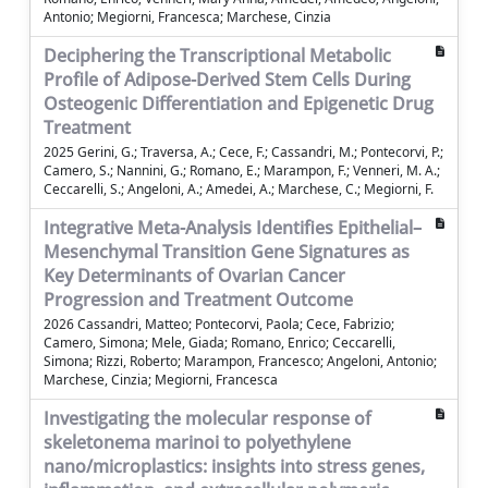
Antonio; Megiorni, Francesca; Marchese, Cinzia
Deciphering the Transcriptional Metabolic
Profile of Adipose-Derived Stem Cells During
Osteogenic Differentiation and Epigenetic Drug
Treatment
2025 Gerini, G.; Traversa, A.; Cece, F.; Cassandri, M.; Pontecorvi, P.;
Camero, S.; Nannini, G.; Romano, E.; Marampon, F.; Venneri, M. A.;
Ceccarelli, S.; Angeloni, A.; Amedei, A.; Marchese, C.; Megiorni, F.
Integrative Meta-Analysis Identifies Epithelial–
Mesenchymal Transition Gene Signatures as
Key Determinants of Ovarian Cancer
Progression and Treatment Outcome
2026 Cassandri, Matteo; Pontecorvi, Paola; Cece, Fabrizio;
Camero, Simona; Mele, Giada; Romano, Enrico; Ceccarelli,
Simona; Rizzi, Roberto; Marampon, Francesco; Angeloni, Antonio;
Marchese, Cinzia; Megiorni, Francesca
Investigating the molecular response of
skeletonema marinoi to polyethylene
nano/microplastics: insights into stress genes,