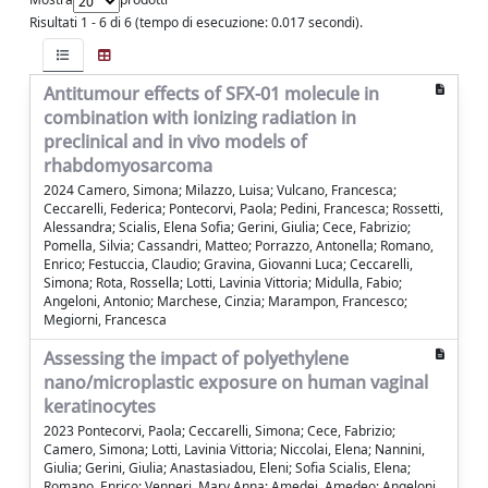
Risultati 1 - 6 di 6 (tempo di esecuzione: 0.017 secondi).
Antitumour effects of SFX-01 molecule in
combination with ionizing radiation in
preclinical and in vivo models of
rhabdomyosarcoma
2024 Camero, Simona; Milazzo, Luisa; Vulcano, Francesca;
Ceccarelli, Federica; Pontecorvi, Paola; Pedini, Francesca; Rossetti,
Alessandra; Scialis, Elena Sofia; Gerini, Giulia; Cece, Fabrizio;
Pomella, Silvia; Cassandri, Matteo; Porrazzo, Antonella; Romano,
Enrico; Festuccia, Claudio; Gravina, Giovanni Luca; Ceccarelli,
Simona; Rota, Rossella; Lotti, Lavinia Vittoria; Midulla, Fabio;
Angeloni, Antonio; Marchese, Cinzia; Marampon, Francesco;
Megiorni, Francesca
Assessing the impact of polyethylene
nano/microplastic exposure on human vaginal
keratinocytes
2023 Pontecorvi, Paola; Ceccarelli, Simona; Cece, Fabrizio;
Camero, Simona; Lotti, Lavinia Vittoria; Niccolai, Elena; Nannini,
Giulia; Gerini, Giulia; Anastasiadou, Eleni; Sofia Scialis, Elena;
Romano, Enrico; Venneri, Mary Anna; Amedei, Amedeo; Angeloni,