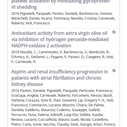
platelet activation by modulating glycoprotein
VI shedding
2016 Pignatelli, Pasquale; Pastori, Daniele; Bartimoccia, Simona;
Menichelli, Danilo; Vicario, Tommasa; Nocella, Cristina; Carnevale,
Roberto; Violi, Francesco
Antioxidant activity from extra virgin olive oil
via inhibition of hydrogen peroxide-mediated
NADPH-oxidase 2 activation
2018 Nocella, C.; Cammisotto, V.; Bartimoccia, S.; Monticolo, R.;
D'Amico, A.; Stefanini, L.; Pagano, F.; Pastori, D.; Cangemi, R.; Violi,
F.; Carnevale, R.
Aspirin and renal insufficiency progression in
patients with atrial fibrillation and chronic
kidney disease
2016 Pastori, Daniele; Pignatelli, Pasquale; Perticone, Francesco;
Sciacqua, Angela; Carnevale, Roberto; Farcomeni, Alessio; Basili,
Stefania; Corazza, Gino R.; Davì, Giovanni; Lip, Gregory Y. H.; Violi,
Francesco; Cominacini, Luciano; Mozzini, Chiara; De Palma,
Daniela; Galderisi, Maurizio; Cudemo, Giuseppe; Galletti,
Ferruccio; Fazio, Valeria; Adinolfi, Luigi Elio; Sellitto, Ausilia;
Restivo, Luciano; Cacciafesta, Mauro; Gueli, Nicola; Castellino,
Pietro; Curto, Irene; Vecchio, Claudia; Sesti, Giorgio; Arturi, Franco;