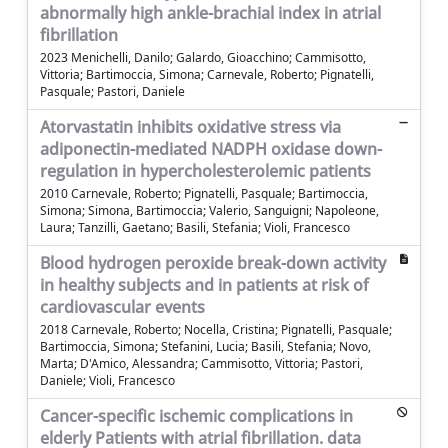
abnormally high ankle-brachial index in atrial
fibrillation
2023 Menichelli, Danilo; Galardo, Gioacchino; Cammisotto,
Vittoria; Bartimoccia, Simona; Carnevale, Roberto; Pignatelli,
Pasquale; Pastori, Daniele
Atorvastatin inhibits oxidative stress via
adiponectin-mediated NADPH oxidase down-
regulation in hypercholesterolemic patients
2010 Carnevale, Roberto; Pignatelli, Pasquale; Bartimoccia,
Simona; Simona, Bartimoccia; Valerio, Sanguigni; Napoleone,
Laura; Tanzilli, Gaetano; Basili, Stefania; Violi, Francesco
Blood hydrogen peroxide break-down activity
in healthy subjects and in patients at risk of
cardiovascular events
2018 Carnevale, Roberto; Nocella, Cristina; Pignatelli, Pasquale;
Bartimoccia, Simona; Stefanini, Lucia; Basili, Stefania; Novo,
Marta; D'Amico, Alessandra; Cammisotto, Vittoria; Pastori,
Daniele; Violi, Francesco
Cancer-specific ischemic complications in
elderly Patients with atrial fibrillation. data