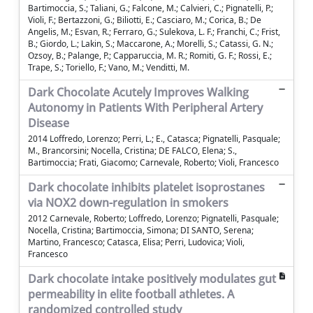
Bartimoccia, S.; Taliani, G.; Falcone, M.; Calvieri, C.; Pignatelli, P.;
Violi, F.; Bertazzoni, G.; Biliotti, E.; Casciaro, M.; Corica, B.; De
Angelis, M.; Esvan, R.; Ferraro, G.; Sulekova, L. F.; Franchi, C.; Frist,
B.; Giordo, L.; Lakin, S.; Maccarone, A.; Morelli, S.; Catassi, G. N.;
Ozsoy, B.; Palange, P.; Capparuccia, M. R.; Romiti, G. F.; Rossi, E.;
Trape, S.; Toriello, F.; Vano, M.; Venditti, M.
Dark Chocolate Acutely Improves Walking
Autonomy in Patients With Peripheral Artery
Disease
2014 Loffredo, Lorenzo; Perri, L.; E., Catasca; Pignatelli, Pasquale;
M., Brancorsini; Nocella, Cristina; DE FALCO, Elena; S.,
Bartimoccia; Frati, Giacomo; Carnevale, Roberto; Violi, Francesco
Dark chocolate inhibits platelet isoprostanes
via NOX2 down-regulation in smokers
2012 Carnevale, Roberto; Loffredo, Lorenzo; Pignatelli, Pasquale;
Nocella, Cristina; Bartimoccia, Simona; DI SANTO, Serena;
Martino, Francesco; Catasca, Elisa; Perri, Ludovica; Violi,
Francesco
Dark chocolate intake positively modulates gut
permeability in elite football athletes. A
randomized controlled study