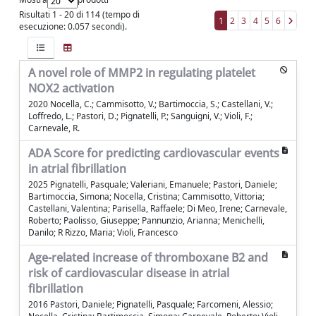
Risultati 1 - 20 di 114 (tempo di
1
2
3
4
5
6
esecuzione: 0.057 secondi).
A novel role of MMP2 in regulating platelet
NOX2 activation
2020 Nocella, C.; Cammisotto, V.; Bartimoccia, S.; Castellani, V.;
Loffredo, L.; Pastori, D.; Pignatelli, P.; Sanguigni, V.; Violi, F.;
Carnevale, R.
ADA Score for predicting cardiovascular events
in atrial fibrillation
2025 Pignatelli, Pasquale; Valeriani, Emanuele; Pastori, Daniele;
Bartimoccia, Simona; Nocella, Cristina; Cammisotto, Vittoria;
Castellani, Valentina; Parisella, Raffaele; Di Meo, Irene; Carnevale,
Roberto; Paolisso, Giuseppe; Pannunzio, Arianna; Menichelli,
Danilo; R Rizzo, Maria; Violi, Francesco
Age-related increase of thromboxane B2 and
risk of cardiovascular disease in atrial
fibrillation
2016 Pastori, Daniele; Pignatelli, Pasquale; Farcomeni, Alessio;