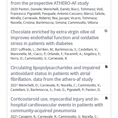
from the prospective ATHERO-AF study
2020 Pastori, Daniele; Menichelli, Danilo; Bucci, Tommaso; Violi,
Francesco; Pignatelli, Pasquale; Antonio Casciaro, Marco; Saliola,
Mirella; Carnevale, Roberto; Rea, Jacopo; Vicario, Tommasa;
Nocella, Cristina; Bartimoccia, Simona; Cammisotto, Vittoria
Chocolate enriched by extra virgin olive oil
improves endothelial function and oxidative
stress in patients with diabetes
2021 Loffredo, L.; Del Ben, M.; Bartimoccia, S.; Castellani, V.;
Mancinella, M.; Ciacci, P.; Orlando, F.; Paraninfi, A.; Angelico, F.;
Ferro, D.; Cammisotto, V.; Carnevale, R.
Circulating lipopolysaccharides and impaired
antioxidant status in patients with atrial
fibrillation. data from the athero-af study
2021 Menichelli, D.; Carnevale, R.; Nocella, C.; Cammisotto, V.;
Castellani, V.; Bartimoccia, S.; Frati, G.; Pignatelli, P.; Pastori, D.
Corticosteroid use, myocardial injury and in-
hospital cardiovascular events in patients with
community-acquired pneumonia
2021 Cangemi, R.; Carnevale, R.; Cammisotto, V.; Nocella, C.;