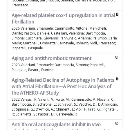
Nocella, Cristina; Bartimoccia, Simona; Carnevale, Roberto; Violi,
Francesco
Age-related platelet cox-1 upregulation in atrial
fibrillation
2026 Valeriani, Emanuele; Cammisotto, Vittoria; Menichelli,
Danilo; Pastori, Daniele; Castellani, Valentina; Bartimoccia,
Simona; Cucchiara, Giovanni; Pannunzio, Arianna; Palumbo, Ilaria
Maria; Martinelli, Ombretta; Carnevale, Roberto; Violi, Francesco;
Pignatelli, Pasquale
Aging and antithrombotic treatment
2023 Valeriani, Emanuele; Bartimoccia, Simona; Pignatelli,
Pasquale; Pastori, Daniele
Aging-Related Decline of Autophagy in Patients
with Atrial Fibrillation—A Post Hoc Analysis of
the ATHERO-AF Study
2022 Versaci, F.; Valenti, V.; Forte, M.; Cammisotto, V.; Nocella, C.;
Bartimoccia, S.; Schirone, L.; Schiavon, S.; Vecchio, D.; D'Ambrosio,
L.; Spinosa, G.; D'Amico, A.; Chimenti, I.; Violi, F.; Frati, G.; Pignatelli,
P.; Sciarretta, S.; Pastori, D.; Carnevale, R.
Anti Xa oral anticoagulants inhibit in vivo