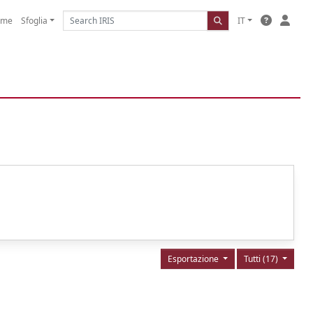
ome
Sfoglia
IT
Esportazione
Tutti (17)