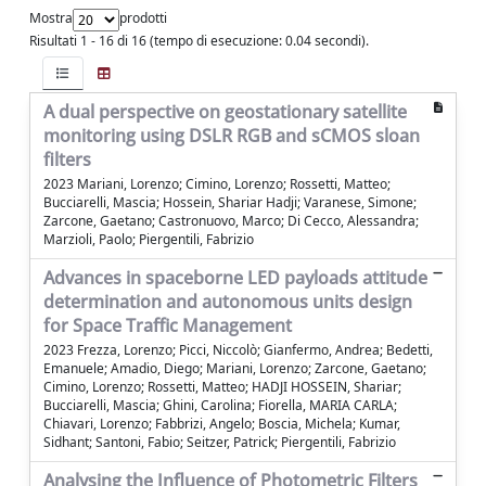
Mostra
prodotti
Risultati 1 - 16 di 16 (tempo di esecuzione: 0.04 secondi).
A dual perspective on geostationary satellite
monitoring using DSLR RGB and sCMOS sloan
filters
2023 Mariani, Lorenzo; Cimino, Lorenzo; Rossetti, Matteo;
Bucciarelli, Mascia; Hossein, Shariar Hadji; Varanese, Simone;
Zarcone, Gaetano; Castronuovo, Marco; Di Cecco, Alessandra;
Marzioli, Paolo; Piergentili, Fabrizio
Advances in spaceborne LED payloads attitude
determination and autonomous units design
for Space Traffic Management
2023 Frezza, Lorenzo; Picci, Niccolò; Gianfermo, Andrea; Bedetti,
Emanuele; Amadio, Diego; Mariani, Lorenzo; Zarcone, Gaetano;
Cimino, Lorenzo; Rossetti, Matteo; HADJI HOSSEIN, Shariar;
Bucciarelli, Mascia; Ghini, Carolina; Fiorella, MARIA CARLA;
Chiavari, Lorenzo; Fabbrizi, Angelo; Boscia, Michela; Kumar,
Sidhant; Santoni, Fabio; Seitzer, Patrick; Piergentili, Fabrizio
Analysing the Influence of Photometric Filters