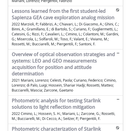
Mariani, Lorenzo; Piergentili, Fabrizio
Lessons learned from the first student-led
Sapienza GEA cave exploration analog mission
2022 Marzioli, P.; Fabbrizi, A.; Chiavari, L.; Di Giacomo, A.; Ghini, C.;
Binni, A.; Gramillano, E.; di Bartolo, S.; Curiano, F.; Gugliermetti, L.;
Catesini, G.; Rizzi, F.; Cavalieri, L.; Cimino, L.; Colantoni, M.; Gardini,
G.; Misercola, L.; Solfaroli, M.; Toso, F.; Valant, E.; Viviano, M.;
Rossetti, M.; Bucciarelli, M.; Piergentili, F.; Santoni, F.
Overview of optical observation strategies and
systems: LEO and GEO measurements
acquisition for position and attitude
determination
2021 Mariani, Lorenzo; Celesti, Paola; Curiano, Federico; Cimino,
Lorenzo; di Palo, Luigi; Hossein, Shariar Hadji; Rossetti, Matteo;
Bucciarelli, Mascia; Zarcone, Gaetano
Photometric analysis for testing Starlink
solutions to light reflection mitigation
2022 Cimino, L.; Hossein, S. H.; Mariani, L.; Zarcone, G.; Rossetti,
M.; Bucciarelli, M.; Di Cecco, A.; Seitzer, P.; Piergentili, F.
Photometric characterization of Starlink