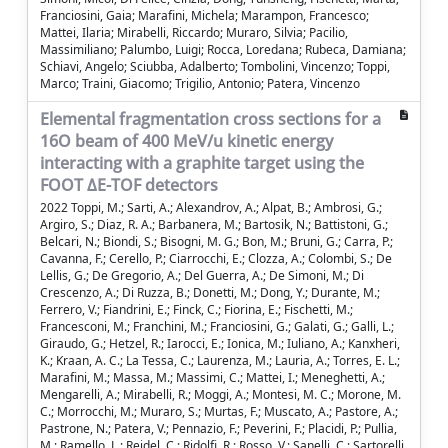
Franciosini, Gaia; Marafini, Michela; Marampon, Francesco;
Mattei, Ilaria; Mirabelli, Riccardo; Muraro, Silvia; Pacilio,
Massimiliano; Palumbo, Luigi; Rocca, Loredana; Rubeca, Damiana;
Schiavi, Angelo; Sciubba, Adalberto; Tombolini, Vincenzo; Toppi,
Marco; Traini, Giacomo; Trigilio, Antonio; Patera, Vincenzo
Elemental fragmentation cross sections for a
16O beam of 400 MeV/u kinetic energy
interacting with a graphite target using the
FOOT ΔE-TOF detectors
2022 Toppi, M.; Sarti, A.; Alexandrov, A.; Alpat, B.; Ambrosi, G.;
Argiro, S.; Diaz, R. A.; Barbanera, M.; Bartosik, N.; Battistoni, G.;
Belcari, N.; Biondi, S.; Bisogni, M. G.; Bon, M.; Bruni, G.; Carra, P.;
Cavanna, F.; Cerello, P.; Ciarrocchi, E.; Clozza, A.; Colombi, S.; De
Lellis, G.; De Gregorio, A.; Del Guerra, A.; De Simoni, M.; Di
Crescenzo, A.; Di Ruzza, B.; Donetti, M.; Dong, Y.; Durante, M.;
Ferrero, V.; Fiandrini, E.; Finck, C.; Fiorina, E.; Fischetti, M.;
Francesconi, M.; Franchini, M.; Franciosini, G.; Galati, G.; Galli, L.;
Giraudo, G.; Hetzel, R.; Iarocci, E.; Ionica, M.; Iuliano, A.; Kanxheri,
K.; Kraan, A. C.; La Tessa, C.; Laurenza, M.; Lauria, A.; Torres, E. L.;
Marafini, M.; Massa, M.; Massimi, C.; Mattei, I.; Meneghetti, A.;
Mengarelli, A.; Mirabelli, R.; Moggi, A.; Montesi, M. C.; Morone, M.
C.; Morrocchi, M.; Muraro, S.; Murtas, F.; Muscato, A.; Pastore, A.;
Pastrone, N.; Patera, V.; Pennazio, F.; Peverini, F.; Placidi, P.; Pullia,
M.; Ramello, L.; Reidel, C.; Ridolfi, R.; Rosso, V.; Sanelli, C.; Sartorelli,