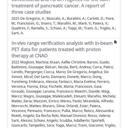
treatment of pancreatic cancer. A report of
three case studies
2025 De Gregorio, A.; Muscato, A.; Burattini, A.; Carlotti, D.; Fiore,
M.; Franciosini, G.; Insero, T.; Marafini, M.; Marè, V.; Patera, V.;
Quattrini, F.; Ramella, S.; Schiavi, A.; Toppi, M.; Traini, G.; Trigilio, A.;
Sarti, A.
In-vivo range verification analysis with in-beam
PET data for patients treated with proton
therapy at CNAO
2022 Moglioni, Martina; Kraan, Aafke Christine; Baroni, Guido;
Battistoni, Giuseppe; Belcari, Nicola; Berti, Andrea; Carra, Pietro;
Cerello, Piergiorgio; Ciocca, Mario; De Gregorio, Angelica; De
Simoni, Micol; Del Sarto, Damiano; Donetti, Marco; Dong,
Yunsheng; Embriaco, Alessia; Fantacci, Maria Evelina; Ferrero,
Veronica; Fiorina, Elisa; Fischetti, Marta; Franciosini, Gaia;
Giraudo, Giuseppe; Laruina, Francesco; Maestri, Davide; Magi,
Marco; Magro, Giuseppe; Malekzadeh, Etesam; Marafini, Michela;
Mattei, Ilaria; Mazzoni, Enrico; Mereu, Paolo; Mirandola, Alfredo;
Morrocchi, Matteo; Muraro, Silvia; Orlandi, Ester; Patera,
Vincenzo; Pennazio, Francesco; Pullia, Marco; Retico, Alessandra;
Rivetti, Angelo; Da Rocha Rolo, Manuel Dionisio; Rosso, Valeria;
Sarti, Alessio; Schiavi, Angelo; Sciubba, Adalberto; Sportelli,
Giancarlo; Tampellini, Sara; Toppi, Marco; Traini, Giacomo; Trigilio,