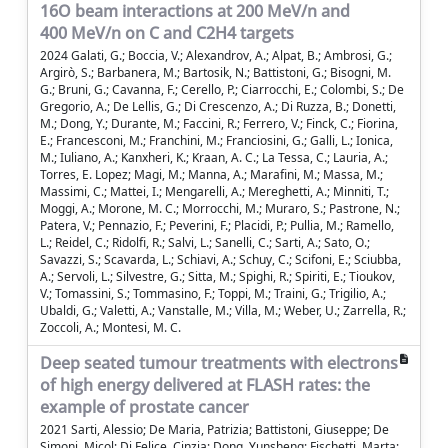
16O beam interactions at 200 MeV/n and
400 MeV/n on C and C2H4 targets
2024 Galati, G.; Boccia, V.; Alexandrov, A.; Alpat, B.; Ambrosi, G.;
Argirò, S.; Barbanera, M.; Bartosik, N.; Battistoni, G.; Bisogni, M.
G.; Bruni, G.; Cavanna, F.; Cerello, P.; Ciarrocchi, E.; Colombi, S.; De
Gregorio, A.; De Lellis, G.; Di Crescenzo, A.; Di Ruzza, B.; Donetti,
M.; Dong, Y.; Durante, M.; Faccini, R.; Ferrero, V.; Finck, C.; Fiorina,
E.; Francesconi, M.; Franchini, M.; Franciosini, G.; Galli, L.; Ionica,
M.; Iuliano, A.; Kanxheri, K.; Kraan, A. C.; La Tessa, C.; Lauria, A.;
Torres, E. Lopez; Magi, M.; Manna, A.; Marafini, M.; Massa, M.;
Massimi, C.; Mattei, I.; Mengarelli, A.; Mereghetti, A.; Minniti, T.;
Moggi, A.; Morone, M. C.; Morrocchi, M.; Muraro, S.; Pastrone, N.;
Patera, V.; Pennazio, F.; Peverini, F.; Placidi, P.; Pullia, M.; Ramello,
L.; Reidel, C.; Ridolfi, R.; Salvi, L.; Sanelli, C.; Sarti, A.; Sato, O.;
Savazzi, S.; Scavarda, L.; Schiavi, A.; Schuy, C.; Scifoni, E.; Sciubba,
A.; Servoli, L.; Silvestre, G.; Sitta, M.; Spighi, R.; Spiriti, E.; Tioukov,
V.; Tomassini, S.; Tommasino, F.; Toppi, M.; Traini, G.; Trigilio, A.;
Ubaldi, G.; Valetti, A.; Vanstalle, M.; Villa, M.; Weber, U.; Zarrella, R.;
Zoccoli, A.; Montesi, M. C.
Deep seated tumour treatments with electrons
of high energy delivered at FLASH rates: the
example of prostate cancer
2021 Sarti, Alessio; De Maria, Patrizia; Battistoni, Giuseppe; De
Simoni, Micol; Di Felice, Cinzia; Dong, Yunsheng; Fischetti, Marta;