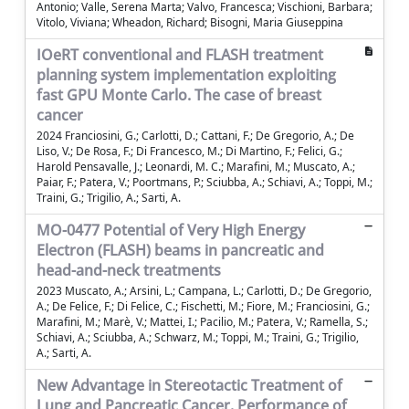
Antonio; Valle, Serena Marta; Valvo, Francesca; Vischioni, Barbara;
Vitolo, Viviana; Wheadon, Richard; Bisogni, Maria Giuseppina
IOeRT conventional and FLASH treatment
planning system implementation exploiting
fast GPU Monte Carlo. The case of breast
cancer
2024 Franciosini, G.; Carlotti, D.; Cattani, F.; De Gregorio, A.; De
Liso, V.; De Rosa, F.; Di Francesco, M.; Di Martino, F.; Felici, G.;
Harold Pensavalle, J.; Leonardi, M. C.; Marafini, M.; Muscato, A.;
Paiar, F.; Patera, V.; Poortmans, P.; Sciubba, A.; Schiavi, A.; Toppi, M.;
Traini, G.; Trigilio, A.; Sarti, A.
MO-0477 Potential of Very High Energy
Electron (FLASH) beams in pancreatic and
head-and-neck treatments
2023 Muscato, A.; Arsini, L.; Campana, L.; Carlotti, D.; De Gregorio,
A.; De Felice, F.; Di Felice, C.; Fischetti, M.; Fiore, M.; Franciosini, G.;
Marafini, M.; Marè, V.; Mattei, I.; Pacilio, M.; Patera, V.; Ramella, S.;
Schiavi, A.; Sciubba, A.; Schwarz, M.; Toppi, M.; Traini, G.; Trigilio,
A.; Sarti, A.
New Advantage in Stereotactic Treatment of
Lung and Pancreatic Cancer. Performance of