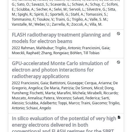
G.; Sato, O.; Savazzi, S.; Scavarda, L.; Schiavi, A.; Schuy, C.; Scifoni,
E.; Sciubba, A.; Secher, A.; Selvi, M.; Servoli, L.; Silvestre, G.; Sitta,
M.; Spighi, R.; Spiriti, E.; Sportelli, G.; Stahl, A.; Tomassini, S.;
Tommasino, F.; Tioukov, V.; Traini, G.; Trigilio, A.; Valle, S. M.;
Vanstalle, M.; Weber, U.; Zarrella, R.; Zoccoli, A.; Villa, M.
FLASH radiotherapy treatment planning and
models for electron beams
2022 Rahman, Mahbubur; Trigilio, Antonio; Franciosini, Gaia;
Moeckli, Raphaël; Zhang, Rongxiao; Böhlen, Till Tobias
GPU-accelerated Monte Carlo simulation of
electron and photon interactions for
radiotherapy applications
2022 Franciosini, Gaia; Battistoni, Giuseppe; Cerqua, Arianna; De
Gregorio, Angelica; De Maria, Patrizia; De Simoni, Micol; Dong,
Yunsheng; Fischetti, Marta; Marafini, Michela; Mirabelli, Riccardo;
Muscato, Annalisa; Patera, Vincenzo; Salvati, Federica; Sarti,
Alessio; Sciubba, Adalberto; Toppi, Marco; Traini, Giacomo; Trigilio,
Antonio; Schiavi, Angelo
In silico evaluation of the potential of very high
energy electrons delivered in both
conventional and FLASH regimes for the SBRT