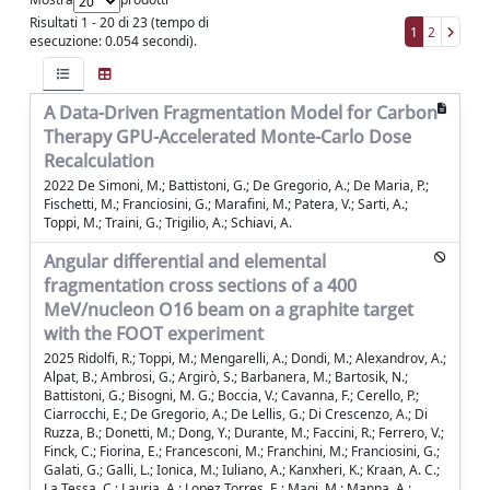
Risultati 1 - 20 di 23 (tempo di
1
2
esecuzione: 0.054 secondi).
A Data-Driven Fragmentation Model for Carbon
Therapy GPU-Accelerated Monte-Carlo Dose
Recalculation
2022 De Simoni, M.; Battistoni, G.; De Gregorio, A.; De Maria, P.;
Fischetti, M.; Franciosini, G.; Marafini, M.; Patera, V.; Sarti, A.;
Toppi, M.; Traini, G.; Trigilio, A.; Schiavi, A.
Angular differential and elemental
fragmentation cross sections of a 400
MeV/nucleon O16 beam on a graphite target
with the FOOT experiment
2025 Ridolfi, R.; Toppi, M.; Mengarelli, A.; Dondi, M.; Alexandrov, A.;
Alpat, B.; Ambrosi, G.; Argirò, S.; Barbanera, M.; Bartosik, N.;
Battistoni, G.; Bisogni, M. G.; Boccia, V.; Cavanna, F.; Cerello, P.;
Ciarrocchi, E.; De Gregorio, A.; De Lellis, G.; Di Crescenzo, A.; Di
Ruzza, B.; Donetti, M.; Dong, Y.; Durante, M.; Faccini, R.; Ferrero, V.;
Finck, C.; Fiorina, E.; Francesconi, M.; Franchini, M.; Franciosini, G.;
Galati, G.; Galli, L.; Ionica, M.; Iuliano, A.; Kanxheri, K.; Kraan, A. C.;
La Tessa, C.; Lauria, A.; Lopez Torres, E.; Magi, M.; Manna, A.;