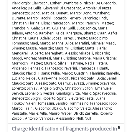
Piergiorgio; Ciarrocchi, Esther; D'Ambrosio, Nicola; De Gregorio,
Angelica; De Lellis, Giovanni; Di Crescenzo, Antonia; Di Ruzza,
Benedetto; Dondi, Matilde; Donetti, Marco; Dong, Yunsheng;
Durante, Marco; Faccini, Riccardo; Ferrero, Veronica; Finck,
Christian; Fiorina, Elisa; Francesconi, Marco; Franchini, Matteo;
Franciosini, Gaia; Galati, Giuliana; Galli, Luca; Ionica, Maria;
Iuliano, Antonio; Kanxheri, Keida; Kharpuse, Bharat; Kraan, Aafke
Christine; Lauria, Adele; Lopez Torres, Ernesto; Maggipinto,
Tommaso; Magi, Marco; Manna, Alice; Marafini, Michela; Masci,
Simone; Massa, Maurizio; Massimi, Cristian; Mattei, Ilaria;
Mengarelli, Alberto; Mereghetti, Alessio; Mirabelli, Riccardo;
Moggi, Andrea; Montesi, Maria Cristina; Morone, Maria Cristina;
Morrocchi, Matteo; Muraro, Silvia; Pastrone, Nadia; Patera,
Vincenzo; Pennazio, Francesco; Peverini, Francesca; Pisanti,
Claudia; Placidi, Pisana; Pullia, Marco; Quattrini, Flaminia; Ramello,
Luciano; Reidel, Claire-Anne; Ridolfi, Riccardo; Salvi, Lucia; Sanelli,
Claudio; Sarti, Alessio; Sato, Osamu; Savazzi, Simone; Scavarda,
Lorenzo; Schiavi, Angelo; Schuy, Christoph; Scifoni, Emanuele;
Servoli, Leonello; Silvestre, Gianluigi; Sitta, Mario; Spadavecchia,
Benedetto; Spighi, Roberto; Spiriti, Eleuterio; Testa, Luana;
Tioukov, Valeri; Tomassini, Sandro; Tommasino, Francesco; Toppi,
Marco; Traini, Giacomo; Ubaldi, Giacomo; Valetti, Alessandro;
Vanstalle, Marie; Villa, Mauro; Weber, Ulrich; Zarrella, Roberto;
Zoccoli, Antonio; Vannozzi, Alessandro; Null, Null
Charge identification of fragments produced in