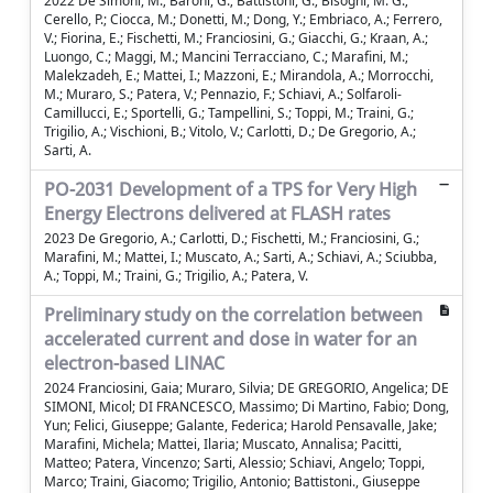
2022 De Simoni, M.; Baroni, G.; Battistoni, G.; Bisogni, M. G.;
Cerello, P.; Ciocca, M.; Donetti, M.; Dong, Y.; Embriaco, A.; Ferrero,
V.; Fiorina, E.; Fischetti, M.; Franciosini, G.; Giacchi, G.; Kraan, A.;
Luongo, C.; Maggi, M.; Mancini Terracciano, C.; Marafini, M.;
Malekzadeh, E.; Mattei, I.; Mazzoni, E.; Mirandola, A.; Morrocchi,
M.; Muraro, S.; Patera, V.; Pennazio, F.; Schiavi, A.; Solfaroli-
Camillucci, E.; Sportelli, G.; Tampellini, S.; Toppi, M.; Traini, G.;
Trigilio, A.; Vischioni, B.; Vitolo, V.; Carlotti, D.; De Gregorio, A.;
Sarti, A.
PO-2031 Development of a TPS for Very High
Energy Electrons delivered at FLASH rates
2023 De Gregorio, A.; Carlotti, D.; Fischetti, M.; Franciosini, G.;
Marafini, M.; Mattei, I.; Muscato, A.; Sarti, A.; Schiavi, A.; Sciubba,
A.; Toppi, M.; Traini, G.; Trigilio, A.; Patera, V.
Preliminary study on the correlation between
accelerated current and dose in water for an
electron-based LINAC
2024 Franciosini, Gaia; Muraro, Silvia; DE GREGORIO, Angelica; DE
SIMONI, Micol; DI FRANCESCO, Massimo; Di Martino, Fabio; Dong,
Yun; Felici, Giuseppe; Galante, Federica; Harold Pensavalle, Jake;
Marafini, Michela; Mattei, Ilaria; Muscato, Annalisa; Pacitti,
Matteo; Patera, Vincenzo; Sarti, Alessio; Schiavi, Angelo; Toppi,
Marco; Traini, Giacomo; Trigilio, Antonio; Battistoni., Giuseppe