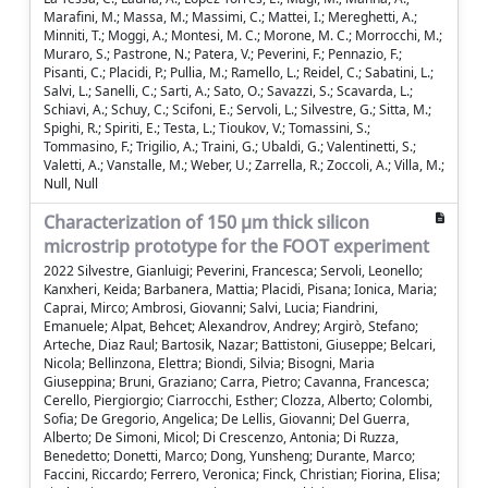
Marafini, M.; Massa, M.; Massimi, C.; Mattei, I.; Mereghetti, A.;
Minniti, T.; Moggi, A.; Montesi, M. C.; Morone, M. C.; Morrocchi, M.;
Muraro, S.; Pastrone, N.; Patera, V.; Peverini, F.; Pennazio, F.;
Pisanti, C.; Placidi, P.; Pullia, M.; Ramello, L.; Reidel, C.; Sabatini, L.;
Salvi, L.; Sanelli, C.; Sarti, A.; Sato, O.; Savazzi, S.; Scavarda, L.;
Schiavi, A.; Schuy, C.; Scifoni, E.; Servoli, L.; Silvestre, G.; Sitta, M.;
Spighi, R.; Spiriti, E.; Testa, L.; Tioukov, V.; Tomassini, S.;
Tommasino, F.; Trigilio, A.; Traini, G.; Ubaldi, G.; Valentinetti, S.;
Valetti, A.; Vanstalle, M.; Weber, U.; Zarrella, R.; Zoccoli, A.; Villa, M.;
Null, Null
Characterization of 150 μm thick silicon
microstrip prototype for the FOOT experiment
2022 Silvestre, Gianluigi; Peverini, Francesca; Servoli, Leonello;
Kanxheri, Keida; Barbanera, Mattia; Placidi, Pisana; Ionica, Maria;
Caprai, Mirco; Ambrosi, Giovanni; Salvi, Lucia; Fiandrini,
Emanuele; Alpat, Behcet; Alexandrov, Andrey; Argirò, Stefano;
Arteche, Diaz Raul; Bartosik, Nazar; Battistoni, Giuseppe; Belcari,
Nicola; Bellinzona, Elettra; Biondi, Silvia; Bisogni, Maria
Giuseppina; Bruni, Graziano; Carra, Pietro; Cavanna, Francesca;
Cerello, Piergiorgio; Ciarrocchi, Esther; Clozza, Alberto; Colombi,
Sofia; De Gregorio, Angelica; De Lellis, Giovanni; Del Guerra,
Alberto; De Simoni, Micol; Di Crescenzo, Antonia; Di Ruzza,
Benedetto; Donetti, Marco; Dong, Yunsheng; Durante, Marco;
Faccini, Riccardo; Ferrero, Veronica; Finck, Christian; Fiorina, Elisa;