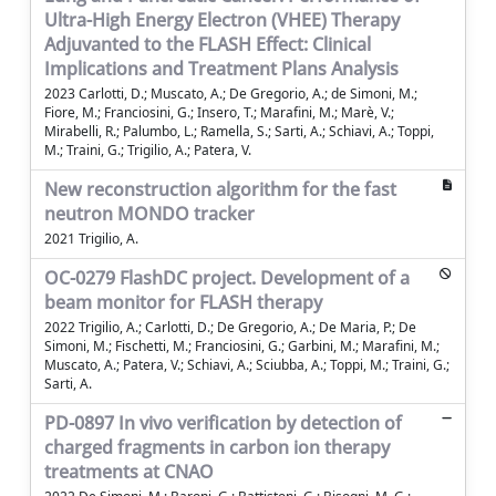
Ultra-High Energy Electron (VHEE) Therapy
Adjuvanted to the FLASH Effect: Clinical
Implications and Treatment Plans Analysis
2023 Carlotti, D.; Muscato, A.; De Gregorio, A.; de Simoni, M.;
Fiore, M.; Franciosini, G.; Insero, T.; Marafini, M.; Marè, V.;
Mirabelli, R.; Palumbo, L.; Ramella, S.; Sarti, A.; Schiavi, A.; Toppi,
M.; Traini, G.; Trigilio, A.; Patera, V.
New reconstruction algorithm for the fast
neutron MONDO tracker
2021 Trigilio, A.
OC-0279 FlashDC project. Development of a
beam monitor for FLASH therapy
2022 Trigilio, A.; Carlotti, D.; De Gregorio, A.; De Maria, P.; De
Simoni, M.; Fischetti, M.; Franciosini, G.; Garbini, M.; Marafini, M.;
Muscato, A.; Patera, V.; Schiavi, A.; Sciubba, A.; Toppi, M.; Traini, G.;
Sarti, A.
PD-0897 In vivo verification by detection of
charged fragments in carbon ion therapy
treatments at CNAO