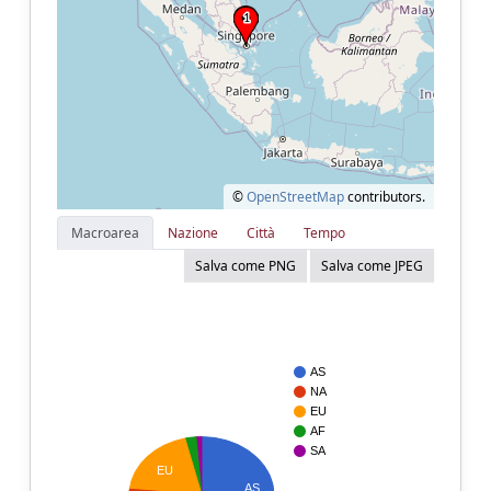
©
OpenStreetMap
contributors.
Macroarea
Nazione
Città
Tempo
Salva come PNG
Salva come JPEG
AS
NA
EU
AF
SA
EU
AS