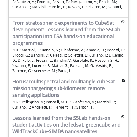
F.; Fabbrizi, A.; Federici, P.; Neri, E.; Piergiacomo, A.; Renda, M.;
Curiano, F.; Marzioli, P.; Bellei, B.; Kovacs, D.; Picardo, M.; Santoni,
F.
From stratospheric experiments to CubeSat
development: Lessons learned from the S5Lab
participation into ESA hands-on educational
programmes
2019 Marzioli, P.; Bandini, V.; Gianfermo, A.; Amadio, D.; Bedetti, E.;
Broggi, G.; Bandini, V.; Celesti, P.; Collettini, L.; Curiano, F.; Di Ienno,
D.; Di Palo, L.; Frezza, L.; Bandini, V.; Garofalo, R.; Hossein, S. H.;
Iovanna, F.; Lucente, P.; Mattei, G.; Pancalli, M. G.; Vestito, E.;
Zarcone, G.; Acernese, M.; Parisi, L.
Horus: multispectral and multiangle cubesat
mission targeting sub-kilometer remote
sensing applications
2021 Pellegrino, A.; Pancalli, M. G.; Gianfermo, A.; Marzioli, P.;
Curiano, F.; Angeletti, F.; Piergentili, F.; Santoni, F.
Lessons learned from the S5Lab hands-on
student activities on the ledsat, greencube and
WildTrackCube-SIMBA nanosatellites