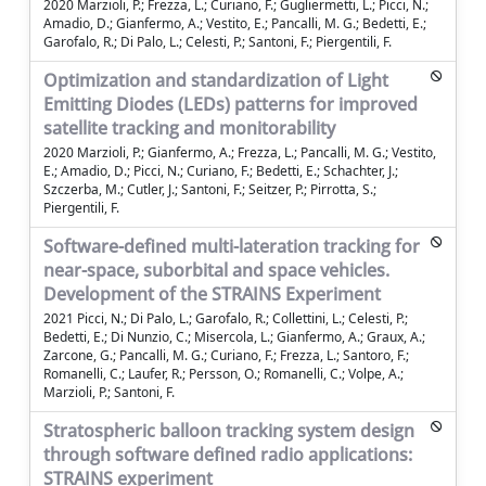
2020 Marzioli, P.; Frezza, L.; Curiano, F.; Gugliermetti, L.; Picci, N.;
Amadio, D.; Gianfermo, A.; Vestito, E.; Pancalli, M. G.; Bedetti, E.;
Garofalo, R.; Di Palo, L.; Celesti, P.; Santoni, F.; Piergentili, F.
Optimization and standardization of Light
Emitting Diodes (LEDs) patterns for improved
satellite tracking and monitorability
2020 Marzioli, P.; Gianfermo, A.; Frezza, L.; Pancalli, M. G.; Vestito,
E.; Amadio, D.; Picci, N.; Curiano, F.; Bedetti, E.; Schachter, J.;
Szczerba, M.; Cutler, J.; Santoni, F.; Seitzer, P.; Pirrotta, S.;
Piergentili, F.
Software-defined multi-lateration tracking for
near-space, suborbital and space vehicles.
Development of the STRAINS Experiment
2021 Picci, N.; Di Palo, L.; Garofalo, R.; Collettini, L.; Celesti, P.;
Bedetti, E.; Di Nunzio, C.; Misercola, L.; Gianfermo, A.; Graux, A.;
Zarcone, G.; Pancalli, M. G.; Curiano, F.; Frezza, L.; Santoro, F.;
Romanelli, C.; Laufer, R.; Persson, O.; Romanelli, C.; Volpe, A.;
Marzioli, P.; Santoni, F.
Stratospheric balloon tracking system design
through software defined radio applications:
STRAINS experiment