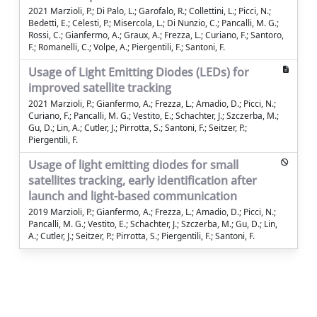
2021 Marzioli, P.; Di Palo, L.; Garofalo, R.; Collettini, L.; Picci, N.;
Bedetti, E.; Celesti, P.; Misercola, L.; Di Nunzio, C.; Pancalli, M. G.;
Rossi, C.; Gianfermo, A.; Graux, A.; Frezza, L.; Curiano, F.; Santoro,
F.; Romanelli, C.; Volpe, A.; Piergentili, F.; Santoni, F.
Usage of Light Emitting Diodes (LEDs) for
improved satellite tracking
2021 Marzioli, P.; Gianfermo, A.; Frezza, L.; Amadio, D.; Picci, N.;
Curiano, F.; Pancalli, M. G.; Vestito, E.; Schachter, J.; Szczerba, M.;
Gu, D.; Lin, A.; Cutler, J.; Pirrotta, S.; Santoni, F.; Seitzer, P.;
Piergentili, F.
Usage of light emitting diodes for small
satellites tracking, early identification after
launch and light-based communication
2019 Marzioli, P.; Gianfermo, A.; Frezza, L.; Amadio, D.; Picci, N.;
Pancalli, M. G.; Vestito, E.; Schachter, J.; Szczerba, M.; Gu, D.; Lin,
A.; Cutler, J.; Seitzer, P.; Pirrotta, S.; Piergentili, F.; Santoni, F.
Powered by
IRIS
-
about IRIS
-
Utilizzo dei
cookie
Copyright © 2026