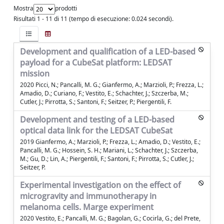
Mostra
prodotti
Risultati 1 - 11 di 11 (tempo di esecuzione: 0.024 secondi).
Development and qualification of a LED-based
payload for a CubeSat platform: LEDSAT
mission
2020 Picci, N.; Pancalli, M. G.; Gianfermo, A.; Marzioli, P.; Frezza, L.;
Amadio, D.; Curiano, F.; Vestito, E.; Schachter, J.; Szczerba, M.;
Cutler, J.; Pirrotta, S.; Santoni, F.; Seitzer, P.; Piergentili, F.
Development and testing of a LED-based
optical data link for the LEDSAT CubeSat
2019 Gianfermo, A.; Marzioli, P.; Frezza, L.; Amadio, D.; Vestito, E.;
Pancalli, M. G.; Hossein, S. H.; Mariani, L.; Schachter, J.; Szczerba,
M.; Gu, D.; Lin, A.; Piergentili, F.; Santoni, F.; Pirrotta, S.; Cutler, J.;
Seitzer, P.
Experimental investigation on the effect of
microgravity and immunotherapy in
melanoma cells. Marge experiment
2020 Vestito, E.; Pancalli, M. G.; Bagolan, G.; Cocirla, G.; del Prete,