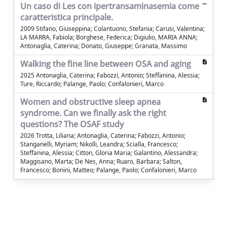
Un caso di Les con ipertransaminasemia come
caratteristica principale.
2009 Stifano, Giuseppina; Colantuono, Stefania; Carusi, Valentina;
LA MARRA, Fabiola; Borghese, Federica; Digiulio, MARIA ANNA;
Antonaglia, Caterina; Donato, Giuseppe; Granata, Massimo
Walking the fine line between OSA and aging
2025 Antonaglia, Caterina; Fabozzi, Antonio; Steffanina, Alessia;
Ture, Riccardo; Palange, Paolo; Confalonieri, Marco
Women and obstructive sleep apnea
syndrome. Can we finally ask the right
questions? The OSAF study
2026 Trotta, Liliana; Antonaglia, Caterina; Fabozzi, Antonio;
Stanganelli, Myriam; Nikolli, Leandra; Scialla, Francesco;
Steffanina, Alessia; Citton, Gloria Maria; Galantino, Alessandra;
Maggisano, Marta; De Nes, Anna; Ruaro, Barbara; Salton,
Francesco; Bonini, Matteo; Palange, Paolo; Confalonieri, Marco
Powered by
IRIS
-
about IRIS
-
Utilizzo dei