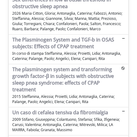
obstructive sleep apnea
2026 Maria Citton, Gloria; Antonaglia, Caterina; Fabozzi, Antonio;
Steffanina, Alessia; Giannone, Silvia; Manna, Mattia; Prezioso,
Giulia; Torregiani, Chiara; Confalonieri, Paola; Salton, Francesco;
Ruaro, Barbara; Palange, Paolo; Confalonieri, Marco
The Plasminogen System and TGF-b in OSAS
subjects: Effects of CPAP treatment
In corso di stampa Steffanina, Alessia; Proietti, Lidia; Antonaglia,
Caterina; Palange, Paolo; Angelici, Elena; Canipari, Rita
The plasminogen system and transforming
growth factor-β in subjects with obstructive
sleep pnea syndrome: effects of CPAP
treatment
2015 Steffanina, Alessia; Proietti, Lidia; Antonaglia, Caterina;
Palange, Paolo; Angelici, Elena; Canipari, Rita
Un caso di cefalea tensiva da fibromialgia
2009 Stifano, Giuseppina; Colantuono, Stefania; Sfika, Ifigeneia;
Carusi, Valentina; Antonaglia, Caterina; Mitrevski, Milica; LA
MARRA, Fabiola; Granata, Massimo