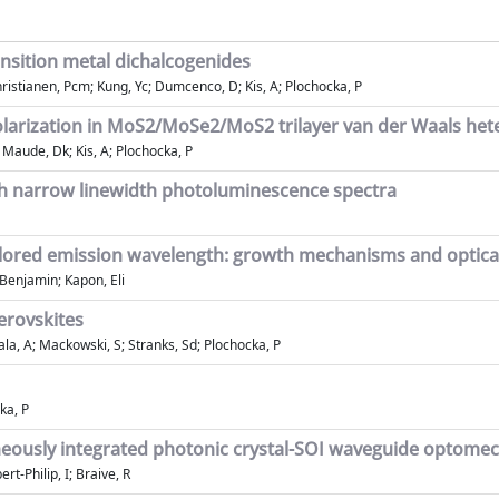
ransition metal dichalcogenides
ristianen, Pcm; Kung, Yc; Dumcenco, D; Kis, A; Plochocka, P
olarization in MoS2/MoSe2/MoS2 trilayer van der Waals het
; Maude, Dk; Kis, A; Plochocka, P
h narrow linewidth photoluminescence spectra
ailored emission wavelength: growth mechanisms and optica
 Benjamin; Kapon, Eli
erovskites
la, A; Mackowski, S; Stranks, Sd; Plochocka, P
ka, P
geneously integrated photonic crystal-SOI waveguide optome
rt-Philip, I; Braive, R