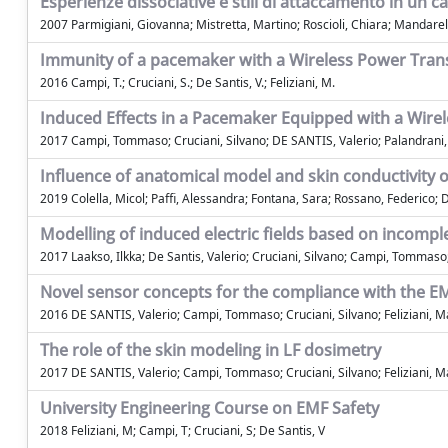
Esperienze dissociative e stili di attaccamento in un c
2007 Parmigiani, Giovanna; Mistretta, Martino; Roscioli, Chiara; Mandarell
Immunity of a pacemaker with a Wireless Power Trans
2016 Campi, T.; Cruciani, S.; De Santis, V.; Feliziani, M.
Induced Effects in a Pacemaker Equipped with a Wire
2017 Campi, Tommaso; Cruciani, Silvano; DE SANTIS, Valerio; Palandrani, 
Influence of anatomical model and skin conductivity on
2019 Colella, Micol; Paffi, Alessandra; Fontana, Sara; Rossano, Federico; D
Modelling of induced electric fields based on incompl
2017 Laakso, Ilkka; De Santis, Valerio; Cruciani, Silvano; Campi, Tommaso;
Novel sensor concepts for the compliance with the E
2016 DE SANTIS, Valerio; Campi, Tommaso; Cruciani, Silvano; Feliziani, 
The role of the skin modeling in LF dosimetry
2017 DE SANTIS, Valerio; Campi, Tommaso; Cruciani, Silvano; Feliziani, 
University Engineering Course on EMF Safety
2018 Feliziani, M; Campi, T; Cruciani, S; De Santis, V