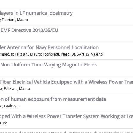
layers in LF numerical dosimetry
 Feliziani, Mauro
h EMF Directive 2013/35/EU
er Antenna for Navy Personnel Localization
peo, R; Feliziani, Mauro; Tognolatti, Piero; DE SANTIS, Valerio
 Non-Uniform Time-Varying Magnetic Fields
-Fiber Electrical Vehicle Equipped with a Wireless Power Tr
a; Feliziani, Mauro
tion of human exposure from measurement data
.; Laakso, I.
pped With a Wireless Power Transfer System Working at L
Mauro