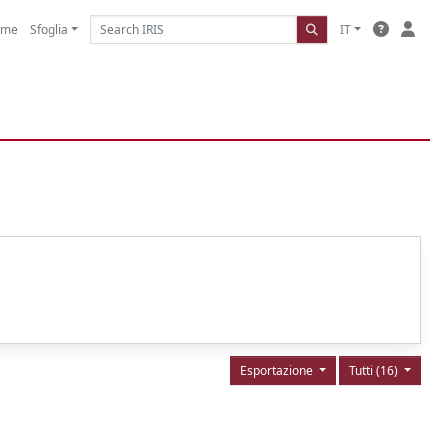
ome
Sfoglia
IT
Esportazione
Tutti (16)