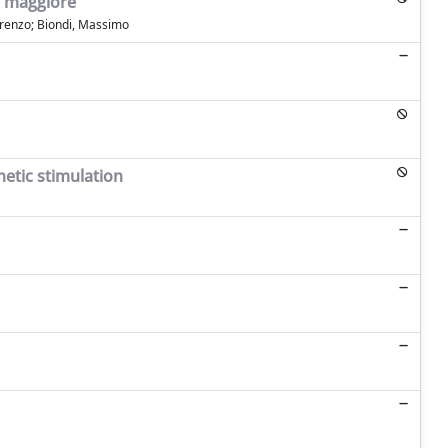
ia maggiore
Lorenzo; Biondi, Massimo
netic stimulation