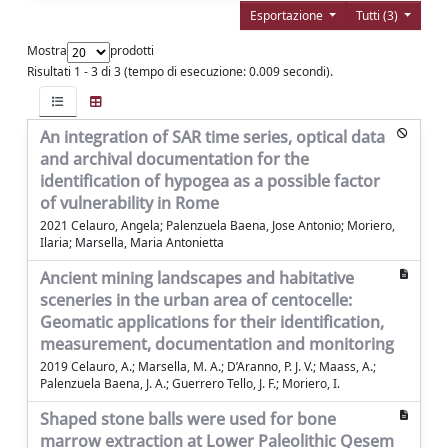
Esportazione
Tutti (3)
Mostra
prodotti
Risultati 1 - 3 di 3 (tempo di esecuzione: 0.009 secondi).
An integration of SAR time series, optical data
and archival documentation for the
identification of hypogea as a possible factor
of vulnerability in Rome
2021 Celauro, Angela; Palenzuela Baena, Jose Antonio; Moriero,
Ilaria; Marsella, Maria Antonietta
Ancient mining landscapes and habitative
sceneries in the urban area of centocelle:
Geomatic applications for their identification,
measurement, documentation and monitoring
2019 Celauro, A.; Marsella, M. A.; D’Aranno, P. J. V.; Maass, A.;
Palenzuela Baena, J. A.; Guerrero Tello, J. F.; Moriero, I.
Shaped stone balls were used for bone
marrow extraction at Lower Paleolithic Qesem