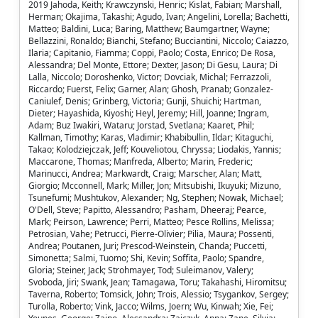
2019 Jahoda, Keith; Krawczynski, Henric; Kislat, Fabian; Marshall,
Herman; Okajima, Takashi; Agudo, Ivan; Angelini, Lorella; Bachetti,
Matteo; Baldini, Luca; Baring, Matthew; Baumgartner, Wayne;
Bellazzini, Ronaldo; Bianchi, Stefano; Bucciantini, Niccolo; Caiazzo,
Ilaria; Capitanio, Fiamma; Coppi, Paolo; Costa, Enrico; De Rosa,
Alessandra; Del Monte, Ettore; Dexter, Jason; Di Gesu, Laura; Di
Lalla, Niccolo; Doroshenko, Victor; Dovciak, Michal; Ferrazzoli,
Riccardo; Fuerst, Felix; Garner, Alan; Ghosh, Pranab; Gonzalez-
Caniulef, Denis; Grinberg, Victoria; Gunji, Shuichi; Hartman,
Dieter; Hayashida, Kiyoshi; Heyl, Jeremy; Hill, Joanne; Ingram,
Adam; Buz Iwakiri, Wataru; Jorstad, Svetlana; Kaaret, Phil;
Kallman, Timothy; Karas, Vladimir; Khabibullin, Ildar; Kitaguchi,
Takao; Kolodziejczak, Jeff; Kouveliotou, Chryssa; Liodakis, Yannis;
Maccarone, Thomas; Manfreda, Alberto; Marin, Frederic;
Marinucci, Andrea; Markwardt, Craig; Marscher, Alan; Matt,
Giorgio; Mcconnell, Mark; Miller, Jon; Mitsubishi, Ikuyuki; Mizuno,
Tsunefumi; Mushtukov, Alexander; Ng, Stephen; Nowak, Michael;
O'Dell, Steve; Papitto, Alessandro; Pasham, Dheeraj; Pearce,
Mark; Peirson, Lawrence; Perri, Matteo; Pesce Rollins, Melissa;
Petrosian, Vahe; Petrucci, Pierre-Olivier; Pilia, Maura; Possenti,
Andrea; Poutanen, Juri; Prescod-Weinstein, Chanda; Puccetti,
Simonetta; Salmi, Tuomo; Shi, Kevin; Soffita, Paolo; Spandre,
Gloria; Steiner, Jack; Strohmayer, Tod; Suleimanov, Valery;
Svoboda, Jiri; Swank, Jean; Tamagawa, Toru; Takahashi, Hiromitsu;
Taverna, Roberto; Tomsick, John; Trois, Alessio; Tsygankov, Sergey;
Turolla, Roberto; Vink, Jacco; Wilms, Joern; Wu, Kinwah; Xie, Fei;