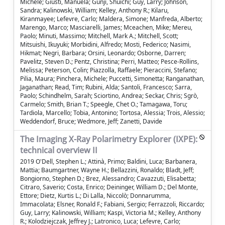
Michele; Giusti, Manuela; Gunji, Shuichi; Guy, Larry; Johnson,
Sandra; Kalinowski, William; Kelley, Anthony R.; Kilaru,
Kiranmayee; Lefevre, Carlo; Maldera, Simone; Manfreda, Alberto;
Marengo, Marco; Masciarelli, James; Mceachen, Mike; Mereu,
Paolo; Minuti, Massimo; Mitchell, Mark A.; Mitchell, Scott;
Mitsuishi, Ikuyuki; Morbidini, Alfredo; Mosti, Federico; Nasimi,
Hikmat; Negri, Barbara; Orsini, Leonardo; Osborne, Darren;
Pavelitz, Steven D.; Pentz, Christina; Perri, Matteo; Pesce-Rollins,
Melissa; Peterson, Colin; Piazzolla, Raffaele; Pieraccini, Stefano;
Pilia, Maura; Pinchera, Michele; Puccetti, Simonetta; Ranganathan,
Jaganathan; Read, Tim; Rubini, Alda; Santoli, Francesco; Sarra,
Paolo; Schindhelm, Sarah; Sciortino, Andrea; Seckar, Chris; Sgrò,
Carmelo; Smith, Brian T.; Speegle, Chet O.; Tamagawa, Toru;
Tardiola, Marcello; Tobia, Antonino; Tortosa, Alessia; Trois, Alessio;
Weddendorf, Bruce; Wedmore, Jeff; Zanetti, Davide
The Imaging X-Ray Polarimetry Explorer (IXPE):
technical overview II
2019 O'Dell, Stephen L.; Attinà, Primo; Baldini, Luca; Barbanera,
Mattia; Baumgartner, Wayne H.; Bellazzini, Ronaldo; Bladt, Jeff;
Bongiorno, Stephen D.; Brez, Alessandro; Cavazzuti, Elisabetta;
Citraro, Saverio; Costa, Enrico; Deininger, William D.; Del Monte,
Ettore; Dietz, Kurtis L.; Di Lalla, Niccolò; Donnarumma,
Immacolata; Elsner, Ronald F.; Fabiani, Sergio; Ferrazzoli, Riccardo;
Guy, Larry; Kalinowski, William; Kaspi, Victoria M.; Kelley, Anthony
R.; Kolodziejczak, Jeffrey J.; Latronico, Luca; Lefevre, Carlo;