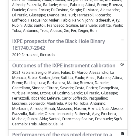
Alfredo; Piazzolla, Raffaele; Amici, Fabrizio; Attinà, Primo; Brienza,
Daniele; Costa, Enrico; Di Cosimo, Sergio; Di Marco, Alessandro;
Di Persio, Giuseppe; Evangelista, Yuri; Ferrazzoli, Riccardo;
Loffredo, Pasqualino; Muleri, Fabio; Rankin, John; Ratheesh, Ajay;
Rubini, Alda; Santoli, Francesco; Scalise, Emanuele; Soffitta, Paolo;
Tobia, Antonino; Trois, Alessio; Xie, Fei; Zeiger, Ben
IXPE prospects for the Black Hole Binary
1E1740.7-2942
2019 Ferrazzoli, Riccardo
Outcomes of the IXPE instrument calibration
2021 Fabiani, Sergio; Muleri, Fabio; Di Marco, Alessandro; La
Monaca, Fabio; Rankin, John; Soffitta, Paolo; Amici, Fabrizio; Attina,
Primo; Baldini, Luca; Barbanera, Mattia; Brienza, Daniele;
Castellano, Simone; Citraro, Saverio; Costa, Enrico; Evangelista,
Yuri; Del Monte, Ettore; Di Cosimo, Sergio; Di Persio, Giuseppe;
Ferrazzoli, Riccardo; Lefevre, Carlo; Loffredo, Pasqualino;
Lucchesi, Leonardo; Manfreda, Alberto; Tobia, Antonino;
Morbidini, Alfredo; Minuti, Massimo; Nasimi, Hikmat; Nuti, Alessio;
Piazzolla, Raffaele; Orsini, Leonardo; Ratheesh, Ajay; Pinchera,
Michele; Rubini, Alda; Santoli, Francesco; Scalise, Emanuele; Sgrò,
Carmelo; Trois, Alessio; Xie, Fei
Performances of the gas pixel detector to a