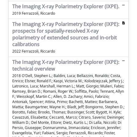
The Imaging X-ray Polarimetry Explorer (IXPE).
2019 Ferrazzoli, Riccardo
The Imaging X-ray Polarimetry Explorer (IXPE):
prospects for spatially-resolved X-ray
polarimetry of extended sources and in-orbit
calibrations
2022 Ferrazzoli, Riccardo
The Imaging X-ray Polarimetry Explorer (IXPE):
technical overview
2018 O'Dell, Stephen L.; Baldini, Luca; Bellazzini, Ronaldo; Costa,
Enrico; Elsner, Ronald F.; Kaspi, Victoria M.; Kolodziejczak, Jeffery J.;
Latronico, Luca; Marshall, Herman L.; Matt, Giorgio; Mulieri, Fabio;
Ramsey, Brian D.; Romani, Roger W.; Soffitta, Paolo; Tennant, Allyn
F.; Weisskopf, Martin C.; Allen, D. Zachary; Amici, Fabrizio;
Antoniak, Spencer; Attina, Primo; Bachetti, Matteo; Barbanera,
Mattia; Baumgartner, Wayne H.; Bladt, Jeff; Bongiorno, Stephen D.;
Borotto, Fabio; Brooks, Thomas; Bussinger, Scott; Bygott, H. Kyle;
Cavazzuti, Elisabetta; Ceccanti, Marco; Citraro, Saverio; Deininger,
William D.; Del Monte, Ettore; Dietz, Kurtis L.; Di Lalla, Niccolò; Di
Persio, Giuseppe; Donnarumma, Immacolata; Erickson, Jennifer;
Evangelista, Yuri; Fabiani, Sergio; Ferrazzoli, Riccardo; Foster,