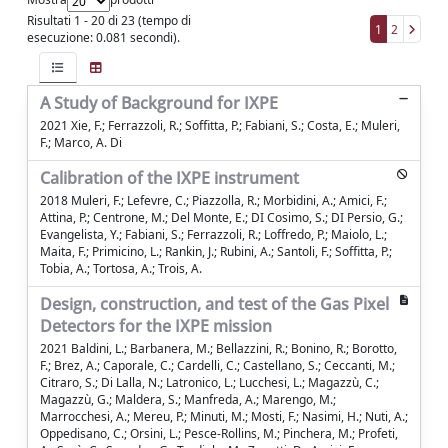
Risultati 1 - 20 di 23 (tempo di
1
2
esecuzione: 0.081 secondi).
A Study of Background for IXPE
2021 Xie, F.; Ferrazzoli, R.; Soffitta, P.; Fabiani, S.; Costa, E.; Muleri,
F.; Marco, A. Di
Calibration of the IXPE instrument
2018 Muleri, F.; Lefevre, C.; Piazzolla, R.; Morbidini, A.; Amici, F.;
Attina, P.; Centrone, M.; Del Monte, E.; DI Cosimo, S.; DI Persio, G.;
Evangelista, Y.; Fabiani, S.; Ferrazzoli, R.; Loffredo, P.; Maiolo, L.;
Maita, F.; Primicino, L.; Rankin, J.; Rubini, A.; Santoli, F.; Soffitta, P.;
Tobia, A.; Tortosa, A.; Trois, A.
Design, construction, and test of the Gas Pixel
Detectors for the IXPE mission
2021 Baldini, L.; Barbanera, M.; Bellazzini, R.; Bonino, R.; Borotto,
F.; Brez, A.; Caporale, C.; Cardelli, C.; Castellano, S.; Ceccanti, M.;
Citraro, S.; Di Lalla, N.; Latronico, L.; Lucchesi, L.; Magazzù, C.;
Magazzù, G.; Maldera, S.; Manfreda, A.; Marengo, M.;
Marrocchesi, A.; Mereu, P.; Minuti, M.; Mosti, F.; Nasimi, H.; Nuti, A.;
Oppedisano, C.; Orsini, L.; Pesce-Rollins, M.; Pinchera, M.; Profeti,