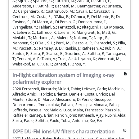
A.; Sgrò, C.; Spandre, G.; Tardiola, M.; Zanetti, D.; Amici, F.;
Andersson, H.; Attinà, P.; Bachetti, M.; Baumgartner, W.; Brienza,
D.; Carpentiero, R.; Castronuovo, M.; Cavalli, L.; Cavazzuti, E.;
Centrone, M.; Costa, E.; D’Alba, E.; D’Amico, F.; Del Monte, E.; Di
Cosimo, S.; Di Marco, A.; Di Persio, G.; Donnarumma, I.;
Evangelista, Y.; Fabiani, S.; Ferrazzoli, R.; Kitaguchi, T.; La Monaca,
F.; Lefevre, C.; Loffredo, P.; Lorenzi, P.; Mangraviti, E.; Matt, G.;
Meilahti, T.; Morbidini, A.; Muleri, F.; Nakano, T.; Negri, B.;
Nenonen, S.; O’Dell, S. L.; Perri, M.; Piazzolla, R.; Pieraccini, S.; Pilia,
M.; Puccetti, S.; Ramsey, B. D.; Rankin, J.; Ratheesh, A.; Rubini, A.;
Santoli, F.; Sarra, P.; Scalise, E.; Sciortino, A.; Soffitta, P.; Tamagawa,
T.; Tennant, A. F.; Tobia, A.; Trois, A.; Uchiyama, K.; Vimercati, M.;
Weisskopf, M. C.; Xie, F.; Zanetti, F.; Zhou, Y.
In-flight calibration system of imaging x-ray
polarimetry explorer
2020 Ferrazzoli, Riccardo; Muleri, Fabio; Lefevre, Carlo; Morbidini,
Alfredo; Amici, Fabrizio; Brienza, Daniele; Costa, Enrico; Del
Monte, Ettore; Di Marco, Alessandro; Di Persio, Giuseppe;
Donnarumma, Immacolata; Fabiani, Sergio; La Monaca, Fabio;
Loffredo, Pasqualino; Maiolo, Luca; Maita, Francesco; Piazzolla,
Raffaele; Ramsey, Brian; Rankin, John; Ratheesh, Ajay; Rubini, Alda;
Sarra, Paolo; Soffitta, Paolo; Tobia, Antonino; Xie, Fei
IXPE DU-FM ions-UV filters characterization
2021 La Monaca, Fabio; Fabiani, Sergio; Lefevre, Carlo; Morbidini,