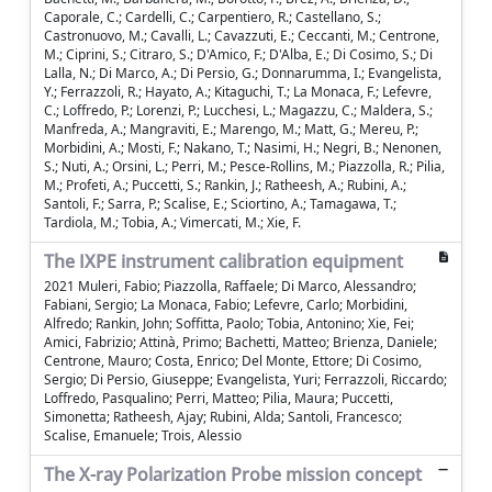
Caporale, C.; Cardelli, C.; Carpentiero, R.; Castellano, S.;
Castronuovo, M.; Cavalli, L.; Cavazzuti, E.; Ceccanti, M.; Centrone,
M.; Ciprini, S.; Citraro, S.; D'Amico, F.; D'Alba, E.; Di Cosimo, S.; Di
Lalla, N.; Di Marco, A.; Di Persio, G.; Donnarumma, I.; Evangelista,
Y.; Ferrazzoli, R.; Hayato, A.; Kitaguchi, T.; La Monaca, F.; Lefevre,
C.; Loffredo, P.; Lorenzi, P.; Lucchesi, L.; Magazzu, C.; Maldera, S.;
Manfreda, A.; Mangraviti, E.; Marengo, M.; Matt, G.; Mereu, P.;
Morbidini, A.; Mosti, F.; Nakano, T.; Nasimi, H.; Negri, B.; Nenonen,
S.; Nuti, A.; Orsini, L.; Perri, M.; Pesce-Rollins, M.; Piazzolla, R.; Pilia,
M.; Profeti, A.; Puccetti, S.; Rankin, J.; Ratheesh, A.; Rubini, A.;
Santoli, F.; Sarra, P.; Scalise, E.; Sciortino, A.; Tamagawa, T.;
Tardiola, M.; Tobia, A.; Vimercati, M.; Xie, F.
The IXPE instrument calibration equipment
2021 Muleri, Fabio; Piazzolla, Raffaele; Di Marco, Alessandro;
Fabiani, Sergio; La Monaca, Fabio; Lefevre, Carlo; Morbidini,
Alfredo; Rankin, John; Soffitta, Paolo; Tobia, Antonino; Xie, Fei;
Amici, Fabrizio; Attinà, Primo; Bachetti, Matteo; Brienza, Daniele;
Centrone, Mauro; Costa, Enrico; Del Monte, Ettore; Di Cosimo,
Sergio; Di Persio, Giuseppe; Evangelista, Yuri; Ferrazzoli, Riccardo;
Loffredo, Pasqualino; Perri, Matteo; Pilia, Maura; Puccetti,
Simonetta; Ratheesh, Ajay; Rubini, Alda; Santoli, Francesco;
Scalise, Emanuele; Trois, Alessio
The X-ray Polarization Probe mission concept