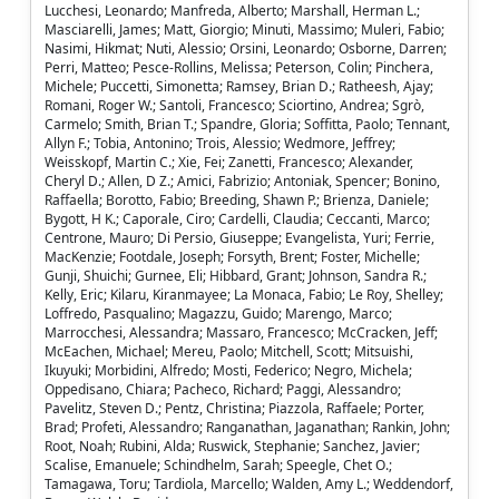
Lucchesi, Leonardo; Manfreda, Alberto; Marshall, Herman L.;
Masciarelli, James; Matt, Giorgio; Minuti, Massimo; Muleri, Fabio;
Nasimi, Hikmat; Nuti, Alessio; Orsini, Leonardo; Osborne, Darren;
Perri, Matteo; Pesce-Rollins, Melissa; Peterson, Colin; Pinchera,
Michele; Puccetti, Simonetta; Ramsey, Brian D.; Ratheesh, Ajay;
Romani, Roger W.; Santoli, Francesco; Sciortino, Andrea; Sgrò,
Carmelo; Smith, Brian T.; Spandre, Gloria; Soffitta, Paolo; Tennant,
Allyn F.; Tobia, Antonino; Trois, Alessio; Wedmore, Jeffrey;
Weisskopf, Martin C.; Xie, Fei; Zanetti, Francesco; Alexander,
Cheryl D.; Allen, D Z.; Amici, Fabrizio; Antoniak, Spencer; Bonino,
Raffaella; Borotto, Fabio; Breeding, Shawn P.; Brienza, Daniele;
Bygott, H K.; Caporale, Ciro; Cardelli, Claudia; Ceccanti, Marco;
Centrone, Mauro; Di Persio, Giuseppe; Evangelista, Yuri; Ferrie,
MacKenzie; Footdale, Joseph; Forsyth, Brent; Foster, Michelle;
Gunji, Shuichi; Gurnee, Eli; Hibbard, Grant; Johnson, Sandra R.;
Kelly, Eric; Kilaru, Kiranmayee; La Monaca, Fabio; Le Roy, Shelley;
Loffredo, Pasqualino; Magazzu, Guido; Marengo, Marco;
Marrocchesi, Alessandra; Massaro, Francesco; McCracken, Jeff;
McEachen, Michael; Mereu, Paolo; Mitchell, Scott; Mitsuishi,
Ikuyuki; Morbidini, Alfredo; Mosti, Federico; Negro, Michela;
Oppedisano, Chiara; Pacheco, Richard; Paggi, Alessandro;
Pavelitz, Steven D.; Pentz, Christina; Piazzola, Raffaele; Porter,
Brad; Profeti, Alessandro; Ranganathan, Jaganathan; Rankin, John;
Root, Noah; Rubini, Alda; Ruswick, Stephanie; Sanchez, Javier;
Scalise, Emanuele; Schindhelm, Sarah; Speegle, Chet O.;
Tamagawa, Toru; Tardiola, Marcello; Walden, Amy L.; Weddendorf,