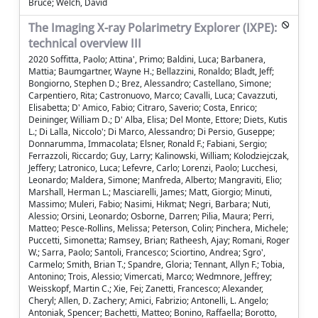
Bruce; Welch, David
The Imaging X-ray Polarimetry Explorer (IXPE):
technical overview III
2020 Soffitta, Paolo; Attina', Primo; Baldini, Luca; Barbanera,
Mattia; Baumgartner, Wayne H.; Bellazzini, Ronaldo; Bladt, Jeff;
Bongiorno, Stephen D.; Brez, Alessandro; Castellano, Simone;
Carpentiero, Rita; Castronuovo, Marco; Cavalli, Luca; Cavazzuti,
Elisabetta; D' Amico, Fabio; Citraro, Saverio; Costa, Enrico;
Deininger, William D.; D' Alba, Elisa; Del Monte, Ettore; Diets, Kutis
L.; Di Lalla, Niccolo'; Di Marco, Alessandro; Di Persio, Guseppe;
Donnarumma, Immacolata; Elsner, Ronald F.; Fabiani, Sergio;
Ferrazzoli, Riccardo; Guy, Larry; Kalinowski, William; Kolodziejczak,
Jeffery; Latronico, Luca; Lefevre, Carlo; Lorenzi, Paolo; Lucchesi,
Leonardo; Maldera, Simone; Manfreda, Alberto; Mangraviti, Elio;
Marshall, Herman L.; Masciarelli, James; Matt, Giorgio; Minuti,
Massimo; Muleri, Fabio; Nasimi, Hikmat; Negri, Barbara; Nuti,
Alessio; Orsini, Leonardo; Osborne, Darren; Pilia, Maura; Perri,
Matteo; Pesce-Rollins, Melissa; Peterson, Colin; Pinchera, Michele;
Puccetti, Simonetta; Ramsey, Brian; Ratheesh, Ajay; Romani, Roger
W.; Sarra, Paolo; Santoli, Francesco; Sciortino, Andrea; Sgro',
Carmelo; Smith, Brian T.; Spandre, Gloria; Tennant, Allyn F.; Tobia,
Antonino; Trois, Alessio; Vimercati, Marco; Wedmnore, Jeffrey;
Weisskopf, Martin C.; Xie, Fei; Zanetti, Francesco; Alexander,
Cheryl; Allen, D. Zachery; Amici, Fabrizio; Antonelli, L. Angelo;
Antoniak, Spencer; Bachetti, Matteo; Bonino, Raffaella; Borotto,