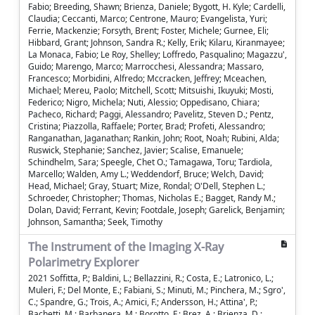
Fabio; Breeding, Shawn; Brienza, Daniele; Bygott, H. Kyle; Cardelli,
Claudia; Ceccanti, Marco; Centrone, Mauro; Evangelista, Yuri;
Ferrie, Mackenzie; Forsyth, Brent; Foster, Michele; Gurnee, Eli;
Hibbard, Grant; Johnson, Sandra R.; Kelly, Erik; Kilaru, Kiranmayee;
La Monaca, Fabio; Le Roy, Shelley; Loffredo, Pasqualino; Magazzu',
Guido; Marengo, Marco; Marrocchesi, Alessandra; Massaro,
Francesco; Morbidini, Alfredo; Mccracken, Jeffrey; Mceachen,
Michael; Mereu, Paolo; Mitchell, Scott; Mitsuishi, Ikuyuki; Mosti,
Federico; Nigro, Michela; Nuti, Alessio; Oppedisano, Chiara;
Pacheco, Richard; Paggi, Alessandro; Pavelitz, Steven D.; Pentz,
Cristina; Piazzolla, Raffaele; Porter, Brad; Profeti, Alessandro;
Ranganathan, Jaganathan; Rankin, John; Root, Noah; Rubini, Alda;
Ruswick, Stephanie; Sanchez, Javier; Scalise, Emanuele;
Schindhelm, Sara; Speegle, Chet O.; Tamagawa, Toru; Tardiola,
Marcello; Walden, Amy L.; Weddendorf, Bruce; Welch, David;
Head, Michael; Gray, Stuart; Mize, Rondal; O'Dell, Stephen L.;
Schroeder, Christopher; Thomas, Nicholas E.; Bagget, Randy M.;
Dolan, David; Ferrant, Kevin; Footdale, Joseph; Garelick, Benjamin;
Johnson, Samantha; Seek, Timothy
The Instrument of the Imaging X-Ray
Polarimetry Explorer
2021 Soffitta, P.; Baldini, L.; Bellazzini, R.; Costa, E.; Latronico, L.;
Muleri, F.; Del Monte, E.; Fabiani, S.; Minuti, M.; Pinchera, M.; Sgro',
C.; Spandre, G.; Trois, A.; Amici, F.; Andersson, H.; Attina', P.;
Bachetti, M.; Barbanera, M.; Borotto, F.; Brez, A.; Brienza, D.;