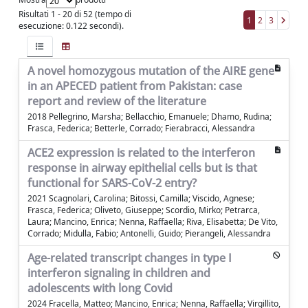
Risultati 1 - 20 di 52 (tempo di
1
2
3
esecuzione: 0.122 secondi).
A novel homozygous mutation of the AIRE gene
in an APECED patient from Pakistan: case
report and review of the literature
2018 Pellegrino, Marsha; Bellacchio, Emanuele; Dhamo, Rudina;
Frasca, Federica; Betterle, Corrado; Fierabracci, Alessandra
ACE2 expression is related to the interferon
response in airway epithelial cells but is that
functional for SARS-CoV-2 entry?
2021 Scagnolari, Carolina; Bitossi, Camilla; Viscido, Agnese;
Frasca, Federica; Oliveto, Giuseppe; Scordio, Mirko; Petrarca,
Laura; Mancino, Enrica; Nenna, Raffaella; Riva, Elisabetta; De Vito,
Corrado; Midulla, Fabio; Antonelli, Guido; Pierangeli, Alessandra
Age-related transcript changes in type I
interferon signaling in children and
adolescents with long Covid
2024 Fracella, Matteo; Mancino, Enrica; Nenna, Raffaella; Virgillito,