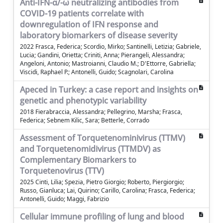
Anti-IFN-α/-ω neutralizing antibodies from
COVID-19 patients correlate with
downregulation of IFN response and
laboratory biomarkers of disease severity
2022 Frasca, Federica; Scordio, Mirko; Santinelli, Letizia; Gabriele,
Lucia; Gandini, Orietta; Criniti, Anna; Pierangeli, Alessandra;
Angeloni, Antonio; Mastroianni, Claudio M.; D'Ettorre, Gabriella;
Viscidi, Raphael P.; Antonelli, Guido; Scagnolari, Carolina
Apeced in Turkey: a case report and insights on
genetic and phenotypic variability
2018 Fierabraccia, Alessandra; Pellegrino, Marsha; Frasca,
Federica; Sebnem Kilic, Sara; Betterle, Corrado
Assessment of Torquetenominivirus (TTMV)
and Torquetenomidivirus (TTMDV) as
Complementary Biomarkers to
Torquetenovirus (TTV)
2025 Cinti, Lilia; Spezia, Pietro Giorgio; Roberto, Piergiorgio;
Russo, Gianluca; Lai, Quirino; Carillo, Carolina; Frasca, Federica;
Antonelli, Guido; Maggi, Fabrizio
Cellular immune profiling of lung and blood