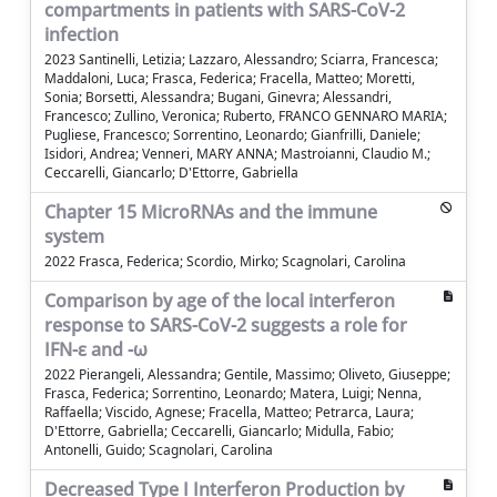
compartments in patients with SARS-CoV-2
infection
2023 Santinelli, Letizia; Lazzaro, Alessandro; Sciarra, Francesca;
Maddaloni, Luca; Frasca, Federica; Fracella, Matteo; Moretti,
Sonia; Borsetti, Alessandra; Bugani, Ginevra; Alessandri,
Francesco; Zullino, Veronica; Ruberto, FRANCO GENNARO MARIA;
Pugliese, Francesco; Sorrentino, Leonardo; Gianfrilli, Daniele;
Isidori, Andrea; Venneri, MARY ANNA; Mastroianni, Claudio M.;
Ceccarelli, Giancarlo; D'Ettorre, Gabriella
Chapter 15 MicroRNAs and the immune
system
2022 Frasca, Federica; Scordio, Mirko; Scagnolari, Carolina
Comparison by age of the local interferon
response to SARS-CoV-2 suggests a role for
IFN-ε and -ω
2022 Pierangeli, Alessandra; Gentile, Massimo; Oliveto, Giuseppe;
Frasca, Federica; Sorrentino, Leonardo; Matera, Luigi; Nenna,
Raffaella; Viscido, Agnese; Fracella, Matteo; Petrarca, Laura;
D'Ettorre, Gabriella; Ceccarelli, Giancarlo; Midulla, Fabio;
Antonelli, Guido; Scagnolari, Carolina
Decreased Type I Interferon Production by