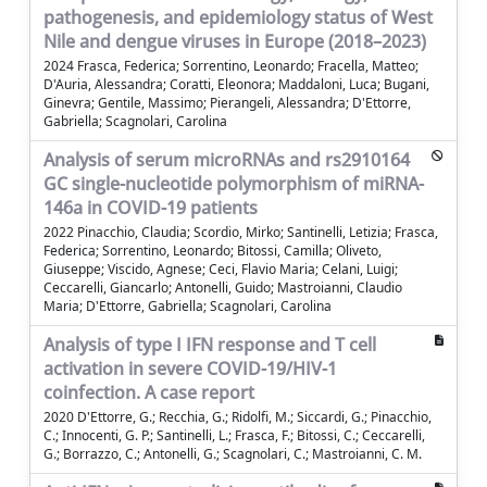
pathogenesis, and epidemiology status of West
Nile and dengue viruses in Europe (2018–2023)
2024 Frasca, Federica; Sorrentino, Leonardo; Fracella, Matteo;
D'Auria, Alessandra; Coratti, Eleonora; Maddaloni, Luca; Bugani,
Ginevra; Gentile, Massimo; Pierangeli, Alessandra; D'Ettorre,
Gabriella; Scagnolari, Carolina
Analysis of serum microRNAs and rs2910164
GC single-nucleotide polymorphism of miRNA-
146a in COVID-19 patients
2022 Pinacchio, Claudia; Scordio, Mirko; Santinelli, Letizia; Frasca,
Federica; Sorrentino, Leonardo; Bitossi, Camilla; Oliveto,
Giuseppe; Viscido, Agnese; Ceci, Flavio Maria; Celani, Luigi;
Ceccarelli, Giancarlo; Antonelli, Guido; Mastroianni, Claudio
Maria; D'Ettorre, Gabriella; Scagnolari, Carolina
Analysis of type I IFN response and T cell
activation in severe COVID-19/HIV-1
coinfection. A case report
2020 D'Ettorre, G.; Recchia, G.; Ridolfi, M.; Siccardi, G.; Pinacchio,
C.; Innocenti, G. P.; Santinelli, L.; Frasca, F.; Bitossi, C.; Ceccarelli,
G.; Borrazzo, C.; Antonelli, G.; Scagnolari, C.; Mastroianni, C. M.