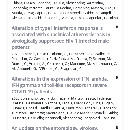
Chiara; Frasca, Federica; D'Auria, Alessandra; Sorrentino,
Leonardo; Petrarca, Laura; La Regina, Domenico; Matera, Luigi; Di
Mattia, Greta; Caputo, Beniamino; Antonelli, Guido; Pierangeli,
Alessandra; Viscidi, Raphael P; Midulla, Fabio; Scagnolari, Carolina
Alteration of type I interferon response is
associated with subclinical atherosclerosis in
virologically suppressed HIV-1-infected male
patients
2021 Santinelli, L.; De Girolamo, G.; Borrazzo, C.; Vassalini, P.;
Pinacchio, C.; Cavallari, E. N.; Statzu, M.; Frasca, F.; Scordio, M.;
Bitossi, C.; Viscido, A.; Ceccarelli, G.; Mancone, M.; Mastroianni, C.
M.; Antonelli, G.; D'Ettorre, G.; Scagnolari, C.
Alterations in the expression of IFN lambda,
IFN gamma and toll-like receptors in severe
COVID-19 patients
2023 Sorrentino, Leonardo; Fracella, Matteo; Frasca, Federica;
D'Auria, Alessandra; Santinelli, Letizia; Maddaloni, Luca; Bugani,
Ginevra; Bitossi, Camilla; Gentile, Massimo; Ceccarelli, Giancarlo;
Turriziani, Ombretta; Mastroianni, Claudio Maria; Antonelli, Guido;
D'Ettorre, Gabriella; Pierangeli, Alessandra; Scagnolari, Carolina
An update on the entomology, virology,