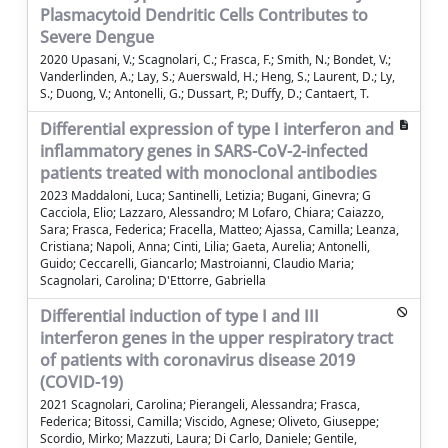
Plasmacytoid Dendritic Cells Contributes to
Severe Dengue
2020 Upasani, V.; Scagnolari, C.; Frasca, F.; Smith, N.; Bondet, V.;
Vanderlinden, A.; Lay, S.; Auerswald, H.; Heng, S.; Laurent, D.; Ly,
S.; Duong, V.; Antonelli, G.; Dussart, P.; Duffy, D.; Cantaert, T.
Differential expression of type I interferon and
inflammatory genes in SARS-CoV-2-infected
patients treated with monoclonal antibodies
2023 Maddaloni, Luca; Santinelli, Letizia; Bugani, Ginevra; G
Cacciola, Elio; Lazzaro, Alessandro; M Lofaro, Chiara; Caiazzo,
Sara; Frasca, Federica; Fracella, Matteo; Ajassa, Camilla; Leanza,
Cristiana; Napoli, Anna; Cinti, Lilia; Gaeta, Aurelia; Antonelli,
Guido; Ceccarelli, Giancarlo; Mastroianni, Claudio Maria;
Scagnolari, Carolina; D'Ettorre, Gabriella
Differential induction of type I and III
interferon genes in the upper respiratory tract
of patients with coronavirus disease 2019
(COVID-19)
2021 Scagnolari, Carolina; Pierangeli, Alessandra; Frasca,
Federica; Bitossi, Camilla; Viscido, Agnese; Oliveto, Giuseppe;
Scordio, Mirko; Mazzuti, Laura; Di Carlo, Daniele; Gentile,