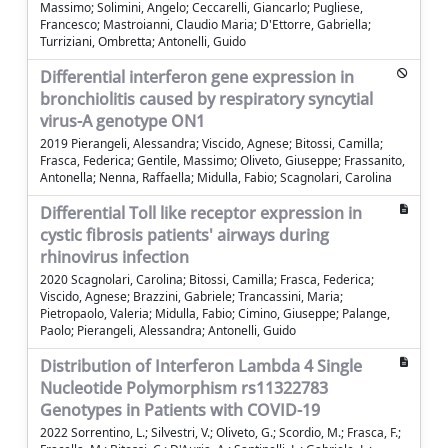
Massimo; Solimini, Angelo; Ceccarelli, Giancarlo; Pugliese,
Francesco; Mastroianni, Claudio Maria; D'Ettorre, Gabriella;
Turriziani, Ombretta; Antonelli, Guido
Differential interferon gene expression in
bronchiolitis caused by respiratory syncytial
virus-A genotype ON1
2019 Pierangeli, Alessandra; Viscido, Agnese; Bitossi, Camilla;
Frasca, Federica; Gentile, Massimo; Oliveto, Giuseppe; Frassanito,
Antonella; Nenna, Raffaella; Midulla, Fabio; Scagnolari, Carolina
Differential Toll like receptor expression in
cystic fibrosis patients' airways during
rhinovirus infection
2020 Scagnolari, Carolina; Bitossi, Camilla; Frasca, Federica;
Viscido, Agnese; Brazzini, Gabriele; Trancassini, Maria;
Pietropaolo, Valeria; Midulla, Fabio; Cimino, Giuseppe; Palange,
Paolo; Pierangeli, Alessandra; Antonelli, Guido
Distribution of Interferon Lambda 4 Single
Nucleotide Polymorphism rs11322783
Genotypes in Patients with COVID-19
2022 Sorrentino, L.; Silvestri, V.; Oliveto, G.; Scordio, M.; Frasca, F.;