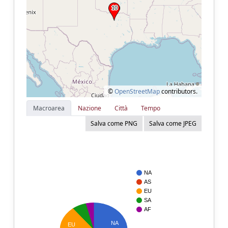
©
OpenStreetMap
contributors.
Macroarea
Nazione
Città
Tempo
Salva come PNG
Salva come JPEG
NA
AS
EU
SA
AF
NA
EU