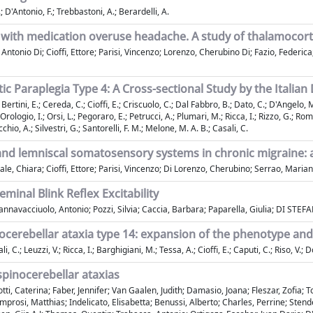
.; D'Antonio, F.; Trebbastoni, A.; Berardelli, A.
with medication overuse headache. A study of thalamocortical
Antonio Di; Cioffi, Ettore; Parisi, Vincenzo; Lorenzo, Cherubino Di; Fazio, Federic
stic Paraplegia Type 4: A Cross-sectional Study by the Itali
Bertini, E.; Cereda, C.; Cioffi, E.; Criscuolo, C.; Dal Fabbro, B.; Dato, C.; D'Angelo, M. 
Orologio, I.; Orsi, L.; Pegoraro, E.; Petrucci, A.; Plumari, M.; Ricca, I.; Rizzo, G.; R
cchio, A.; Silvestri, G.; Santorelli, F. M.; Melone, M. A. B.; Casali, C.
 and lemniscal somatosensory systems in chronic migraine: 
le, Chiara; Cioffi, Ettore; Parisi, Vincenzo; Di Lorenzo, Cherubino; Serrao, Maria
minal Blink Reflex Excitability
annavacciuolo, Antonio; Pozzi, Silvia; Caccia, Barbara; Paparella, Giulia; DI STEFA
nocerebellar ataxia type 14: expansion of the phenotype an
 C.; Leuzzi, V.; Ricca, I.; Barghigiani, M.; Tessa, A.; Cioffi, E.; Caputi, C.; Riso, V.; D
pinocerebellar ataxias
iotti, Caterina; Faber, Jennifer; Van Gaalen, Judith; Damasio, Joana; Fleszar, Zofia
rosi, Matthias; Indelicato, Elisabetta; Benussi, Alberto; Charles, Perrine; Stendel