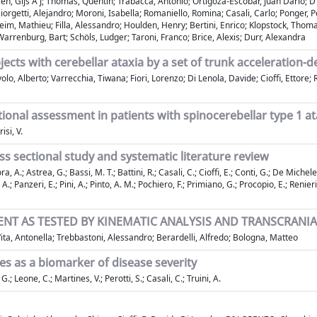
n, Gijs A J; Thomas, Quentin; Trabacca, Antonio; Ortigoza-Escobar, Juan Dario; D
 Giorgetti, Alejandro; Moroni, Isabella; Romaniello, Romina; Casali, Carlo; Ponger, 
heim, Mathieu; Filla, Alessandro; Houlden, Henry; Bertini, Enrico; Klopstock, Thoma
 Warrenburg, Bart; Schöls, Ludger; Taroni, Franco; Brice, Alexis; Durr, Alexandra
ects with cerebellar ataxia by a set of trunk acceleration-de
volo, Alberto; Varrecchia, Tiwana; Fiori, Lorenzo; Di Lenola, Davide; Cioffi, Ettore
nal assessment in patients with spinocerebellar type 1 ata
isi, V.
ss sectional study and systematic literature review
 A.; Astrea, G.; Bassi, M. T.; Battini, R.; Casali, C.; Cioffi, E.; Conti, G.; De Michele, G
.; Panzeri, E.; Pini, A.; Pinto, A. M.; Pochiero, F.; Primiano, G.; Procopio, E.; Renieri,
NT AS TESTED BY KINEMATIC ANALYSIS AND TRANSCRANI
 Vita, Antonella; Trebbastoni, Alessandro; Berardelli, Alfredo; Bologna, Matteo
es as a biomarker of disease severity
G.; Leone, C.; Martines, V.; Perotti, S.; Casali, C.; Truini, A.