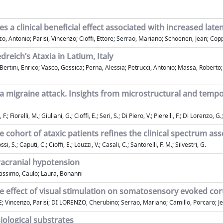
s a clinical beneficial effect associated with increased lat
zo, Antonio; Parisi, Vincenzo; Cioffi, Ettore; Serrao, Mariano; Schoenen, Jean; Co
dreich’s Ataxia in Latium, Italy
io Bertini, Enrico; Vasco, Gessica; Perna, Alessia; Petrucci, Antonio; Massa, Robert
 migraine attack. Insights from microstructural and tempor
; Fiorelli, M.; Giuliani, G.; Cioffi, E.; Seri, S.; Di Piero, V.; Pierelli, F.; Di Lorenzo, G
 cohort of ataxic patients refines the clinical spectrum ass
i, S.; Caputi, C.; Cioffi, E.; Leuzzi, V.; Casali, C.; Santorelli, F. M.; Silvestri, G.
racranial hypotension
 Massimo, Caulo; Laura, Bonanni
he effect of visual stimulation on somatosensory evoked cor
i, E; Vincenzo, Parisi; DI LORENZO, Cherubino; Serrao, Mariano; Camillo, Porcaro; 
iological substrates