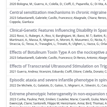
2020 Bologna, M.; Guerra, A.; Colella, D.; Cioffi, E.; Paparella, G.; Di Vita, A
Central sensitization mechanisms in chronic migraine 
2023 Sebastianelli, Gabriele; Casillo, Francesco; Abagnale, Chiara; Renzo, 
Coppola, Gianluca
Clinical-Genetic Features Influencing Disability in Spa
2022 Rossi, S.; Rubegni, A.; Riso, V.; Barghigiani, M.; Bassi, M. T.; Battini, R.; 
Martinuzzi, A.; Massa, R.; Mignarri, A.; Moroni, R.; Musumeci, O.; Nicita, F.; 
Straccia, G.; Tessa, A.; Travaglini, L.; Trovato, R.; Ulgheri, L.; Vazza, G.; Orla
Effects of Botulinum Toxin Type A on the nociceptive
2023 Sebastianelli, Gabriele; Casillo, Francesco; Di Renzo, Antonio; Abagna
Effects of Transcranial Ultrasound Stimulation on Trige
2021 Guerra, Andrea; Vicenzini, Edoardo; Cioffi, Ettore; Colella, Donato; C
Episodic ataxia and severe infantile phenotype in spi
2022 De Michele, G.; Galatolo, D.; Galosi, S.; Mignarri, A.; Silvestri, G.; Casali,
Extreme phenotypic heterogeneity in non-expansion s
2023 Cunha, Paulina; Petit, Emilien; Coutelier, Marie; Coarelli, Giulia; Mar
Ewenczyk, Claire; Santorelli, Filippo M; Heinzmann, Anna; Bird, Thomas; Amp