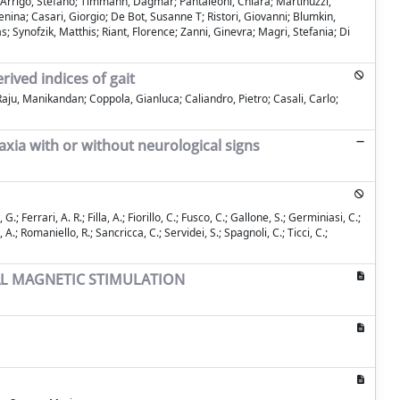
'Arrigo, Stefano; Timmann, Dagmar; Pantaleoni, Chiara; Martinuzzi,
Penina; Casari, Giorgio; De Bot, Susanne T; Ristori, Giovanni; Blumkin,
s; Synofzik, Matthis; Riant, Florence; Zanni, Ginevra; Magri, Stefania; Di
rived indices of gait
; Raju, Manikandan; Coppola, Gianluca; Caliandro, Pietro; Casali, Carlo;
xia with or without neurological signs
.; Ferrari, A. R.; Filla, A.; Fiorillo, C.; Fusco, C.; Gallone, S.; Germiniasi, C.;
 A.; Romaniello, R.; Sancricca, C.; Servidei, S.; Spagnoli, C.; Ticci, C.;
AL MAGNETIC STIMULATION