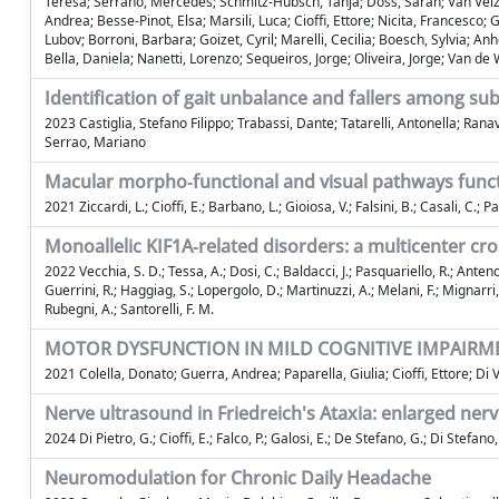
Teresa; Serrano, Mercedes; Schmitz-Hübsch, Tanja; Doss, Sarah; Van Velze
Andrea; Besse-Pinot, Elsa; Marsili, Luca; Cioffi, Ettore; Nicita, Francesco;
Lubov; Borroni, Barbara; Goizet, Cyril; Marelli, Cecilia; Boesch, Sylvia; An
Bella, Daniela; Nanetti, Lorenzo; Sequeiros, Jorge; Oliveira, Jorge; Van de
Identification of gait unbalance and fallers among subj
2023 Castiglia, Stefano Filippo; Trabassi, Dante; Tatarelli, Antonella; Rana
Serrao, Mariano
Macular morpho‐functional and visual pathways functio
2021 Ziccardi, L.; Cioffi, E.; Barbano, L.; Gioiosa, V.; Falsini, B.; Casali, C.; Par
Monoallelic KIF1A‑related disorders: a multicenter cro
2022 Vecchia, S. D.; Tessa, A.; Dosi, C.; Baldacci, J.; Pasquariello, R.; Antenora,
Guerrini, R.; Haggiag, S.; Lopergolo, D.; Martinuzzi, A.; Melani, F.; Mignarri, A
Rubegni, A.; Santorelli, F. M.
MOTOR DYSFUNCTION IN MILD COGNITIVE IMPAIRME
2021 Colella, Donato; Guerra, Andrea; Paparella, Giulia; Cioffi, Ettore; Di
Nerve ultrasound in Friedreich's Ataxia: enlarged nerv
2024 Di Pietro, G.; Cioffi, E.; Falco, P.; Galosi, E.; De Stefano, G.; Di Stefano, 
Neuromodulation for Chronic Daily Headache