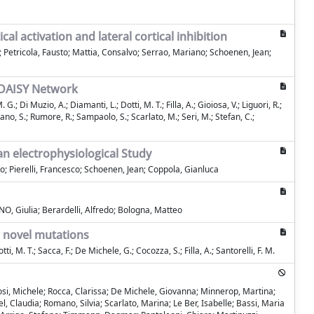
 activation and lateral cortical inhibition
a; Petricola, Fausto; Mattia, Consalvo; Serrao, Mariano; Schoenen, Jean;
an DAISY Network
G.; Di Muzio, A.; Diamanti, L.; Dotti, M. T.; Filla, A.; Gioiosa, V.; Liguori, R.;
omano, S.; Rumore, R.; Sampaolo, S.; Scarlato, M.; Seri, M.; Stefan, C.;
an electrophysiological Study
no; Pierelli, Francesco; Schoenen, Jean; Coppola, Gianluca
NO, Giulia; Berardelli, Alfredo; Bologna, Matteo
d novel mutations
otti, M. T.; Sacca, F.; De Michele, G.; Cocozza, S.; Filla, A.; Santorelli, F. M.
; Tosi, Michele; Rocca, Clarissa; De Michele, Giovanna; Minnerop, Martina;
, Claudia; Romano, Silvia; Scarlato, Marina; Le Ber, Isabelle; Bassi, Maria