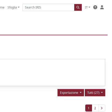
ome
Sfoglia
IT
Esportazione
Tutti (27)
1
2