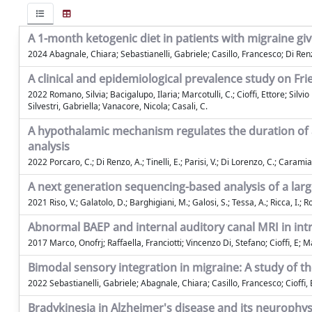
A 1-month ketogenic diet in patients with migraine give
2024 Abagnale, Chiara; Sebastianelli, Gabriele; Casillo, Francesco; Di Ren
A clinical and epidemiological prevalence study on Frie
2022 Romano, Silvia; Bacigalupo, Ilaria; Marcotulli, C.; Cioffi, Ettore; Silv
Silvestri, Gabriella; Vanacore, Nicola; Casali, C.
A hypothalamic mechanism regulates the duration of a
analysis
2022 Porcaro, C.; Di Renzo, A.; Tinelli, E.; Parisi, V.; Di Lorenzo, C.; Caramia, F.
A next generation sequencing-based analysis of a large
2021 Riso, V.; Galatolo, D.; Barghigiani, M.; Galosi, S.; Tessa, A.; Ricca, I.; Ross
Abnormal BAEP and internal auditory canal MRI in int
2017 Marco, Onofrj; Raffaella, Franciotti; Vincenzo Di, Stefano; Cioffi, E;
Bimodal sensory integration in migraine: A study of t
2022 Sebastianelli, Gabriele; Abagnale, Chiara; Casillo, Francesco; Cioff
Bradykinesia in Alzheimer's disease and its neurophys