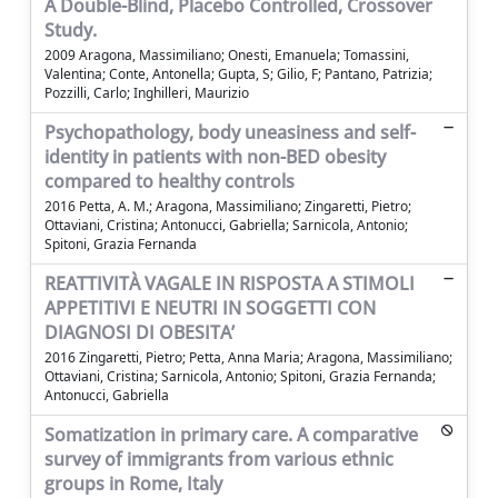
A Double-Blind, Placebo Controlled, Crossover
Study.
2009 Aragona, Massimiliano; Onesti, Emanuela; Tomassini,
Valentina; Conte, Antonella; Gupta, S; Gilio, F; Pantano, Patrizia;
Pozzilli, Carlo; Inghilleri, Maurizio
Psychopathology, body uneasiness and self-
identity in patients with non-BED obesity
compared to healthy controls
2016 Petta, A. M.; Aragona, Massimiliano; Zingaretti, Pietro;
Ottaviani, Cristina; Antonucci, Gabriella; Sarnicola, Antonio;
Spitoni, Grazia Fernanda
REATTIVITÀ VAGALE IN RISPOSTA A STIMOLI
APPETITIVI E NEUTRI IN SOGGETTI CON
DIAGNOSI DI OBESITA’
2016 Zingaretti, Pietro; Petta, Anna Maria; Aragona, Massimiliano;
Ottaviani, Cristina; Sarnicola, Antonio; Spitoni, Grazia Fernanda;
Antonucci, Gabriella
Somatization in primary care. A comparative
survey of immigrants from various ethnic
groups in Rome, Italy