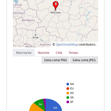
©
OpenStreetMap
contributors.
Macroarea
Nazione
Città
Tempo
Salva come PNG
Salva come JPEG
NA
EU
AS
SA
AF
SA
NA