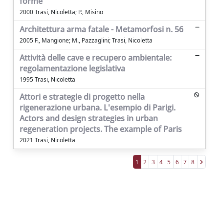
forme
2000 Trasi, Nicoletta; P., Misino
Architettura arma fatale - Metamorfosi n. 56
2005 F., Mangione; M., Pazzaglini; Trasi, Nicoletta
Attività delle cave e recupero ambientale:
regolamentazione legislativa
1995 Trasi, Nicoletta
Attori e strategie di progetto nella
rigenerazione urbana. L'esempio di Parigi.
Actors and design strategies in urban
regeneration projects. The example of Paris
2021 Trasi, Nicoletta
1
2
3
4
5
6
7
8
Powered by
IRIS
-
about IRIS
-
Utilizzo dei
cookie
Copyright © 2026