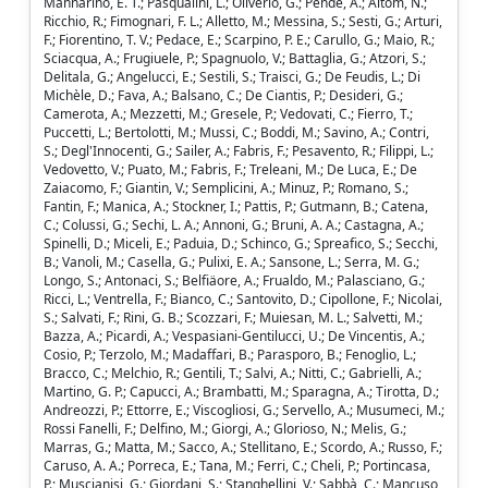
Mannarino, E. T.; Pasqualini, L.; Oliverio, G.; Pende, A.; Aitom, N.;
Ricchio, R.; Fimognari, F. L.; Alletto, M.; Messina, S.; Sesti, G.; Arturi,
F.; Fiorentino, T. V.; Pedace, E.; Scarpino, P. E.; Carullo, G.; Maio, R.;
Sciacqua, A.; Frugiuele, P.; Spagnuolo, V.; Battaglia, G.; Atzori, S.;
Delitala, G.; Angelucci, E.; Sestili, S.; Traisci, G.; De Feudis, L.; Di
Michèle, D.; Fava, A.; Balsano, C.; De Ciantis, P.; Desideri, G.;
Camerota, A.; Mezzetti, M.; Gresele, P.; Vedovati, C.; Fierro, T.;
Puccetti, L.; Bertolotti, M.; Mussi, C.; Boddi, M.; Savino, A.; Contri,
S.; Degl'Innocenti, G.; Sailer, A.; Fabris, F.; Pesavento, R.; Filippi, L.;
Vedovetto, V.; Puato, M.; Fabris, F.; Treleani, M.; De Luca, E.; De
Zaiacomo, F.; Giantin, V.; Semplicini, A.; Minuz, P.; Romano, S.;
Fantin, F.; Manica, A.; Stockner, I.; Pattis, P.; Gutmann, B.; Catena,
C.; Colussi, G.; Sechi, L. A.; Annoni, G.; Bruni, A. A.; Castagna, A.;
Spinelli, D.; Miceli, E.; Paduia, D.; Schinco, G.; Spreafico, S.; Secchi,
B.; Vanoli, M.; Casella, G.; Pulixi, E. A.; Sansone, L.; Serra, M. G.;
Longo, S.; Antonaci, S.; Belfiäore, A.; Frualdo, M.; Palasciano, G.;
Ricci, L.; Ventrella, F.; Bianco, C.; Santovito, D.; Cipollone, F.; Nicolai,
S.; Salvati, F.; Rini, G. B.; Scozzari, F.; Muiesan, M. L.; Salvetti, M.;
Bazza, A.; Picardi, A.; Vespasiani-Gentilucci, U.; De Vincentis, A.;
Cosio, P.; Terzolo, M.; Madaffari, B.; Parasporo, B.; Fenoglio, L.;
Bracco, C.; Melchio, R.; Gentili, T.; Salvi, A.; Nitti, C.; Gabrielli, A.;
Martino, G. P.; Capucci, A.; Brambatti, M.; Sparagna, A.; Tirotta, D.;
Andreozzi, P.; Ettorre, E.; Viscogliosi, G.; Servello, A.; Musumeci, M.;
Rossi Fanelli, F.; Delfino, M.; Giorgi, A.; Glorioso, N.; Melis, G.;
Marras, G.; Matta, M.; Sacco, A.; Stellitano, E.; Scordo, A.; Russo, F.;
Caruso, A. A.; Porreca, E.; Tana, M.; Ferri, C.; Cheli, P.; Portincasa,
P.; Muscianisi, G.; Giordani, S.; Stanghellini, V.; Sabbà, C.; Mancuso,