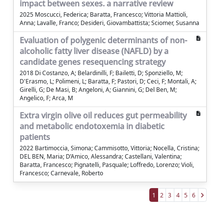
impact between sexes. a narrative review
2025 Moscucci, Federica; Baratta, Francesco; Vittoria Mattioli,
Anna; Lavalle, Franco; Desideri, Giovambattista; Sciomer, Susanna
Evaluation of polygenic determinants of non-
alcoholic fatty liver disease (NAFLD) by a
candidate genes resequencing strategy
2018 Di Costanzo, A; Belardinilli, F; Bailetti, D; Sponziello, M;
D'Erasmo, L; Polimeni, L; Baratta, F; Pastori, D; Ceci, F; Montali, A;
Girelli, G; De Masi, B; Angeloni, A; Giannini, G; Del Ben, M;
Angelico, F; Arca, M
Extra virgin olive oil reduces gut permeability
and metabolic endotoxemia in diabetic
patients
2022 Bartimoccia, Simona; Cammisotto, Vittoria; Nocella, Cristina;
DEL BEN, Maria; D’Amico, Alessandra; Castellani, Valentina;
Baratta, Francesco; Pignatelli, Pasquale; Loffredo, Lorenzo; Violi,
Francesco; Carnevale, Roberto
1
2
3
4
5
6