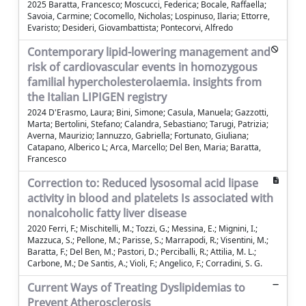
2025 Baratta, Francesco; Moscucci, Federica; Bocale, Raffaella;
Savoia, Carmine; Cocomello, Nicholas; Lospinuso, Ilaria; Ettorre,
Evaristo; Desideri, Giovambattista; Pontecorvi, Alfredo
Contemporary lipid-lowering management and
risk of cardiovascular events in homozygous
familial hypercholesterolaemia. insights from
the Italian LIPIGEN registry
2024 D'Erasmo, Laura; Bini, Simone; Casula, Manuela; Gazzotti,
Marta; Bertolini, Stefano; Calandra, Sebastiano; Tarugi, Patrizia;
Averna, Maurizio; Iannuzzo, Gabriella; Fortunato, Giuliana;
Catapano, Alberico L; Arca, Marcello; Del Ben, Maria; Baratta,
Francesco
Correction to: Reduced lysosomal acid lipase
activity in blood and platelets Is associated with
nonalcoholic fatty liver disease
2020 Ferri, F.; Mischitelli, M.; Tozzi, G.; Messina, E.; Mignini, I.;
Mazzuca, S.; Pellone, M.; Parisse, S.; Marrapodi, R.; Visentini, M.;
Baratta, F.; Del Ben, M.; Pastori, D.; Perciballi, R.; Attilia, M. L.;
Carbone, M.; De Santis, A.; Violi, F.; Angelico, F.; Corradini, S. G.
Current Ways of Treating Dyslipidemias to
Prevent Atherosclerosis