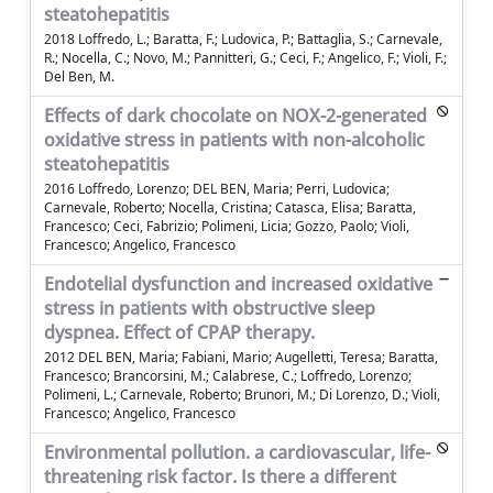
steatohepatitis
2018 Loffredo, L.; Baratta, F.; Ludovica, P.; Battaglia, S.; Carnevale,
R.; Nocella, C.; Novo, M.; Pannitteri, G.; Ceci, F.; Angelico, F.; Violi, F.;
Del Ben, M.
Effects of dark chocolate on NOX-2-generated
oxidative stress in patients with non-alcoholic
steatohepatitis
2016 Loffredo, Lorenzo; DEL BEN, Maria; Perri, Ludovica;
Carnevale, Roberto; Nocella, Cristina; Catasca, Elisa; Baratta,
Francesco; Ceci, Fabrizio; Polimeni, Licia; Gozzo, Paolo; Violi,
Francesco; Angelico, Francesco
Endotelial dysfunction and increased oxidative
stress in patients with obstructive sleep
dyspnea. Effect of CPAP therapy.
2012 DEL BEN, Maria; Fabiani, Mario; Augelletti, Teresa; Baratta,
Francesco; Brancorsini, M.; Calabrese, C.; Loffredo, Lorenzo;
Polimeni, L.; Carnevale, Roberto; Brunori, M.; Di Lorenzo, D.; Violi,
Francesco; Angelico, Francesco
Environmental pollution. a cardiovascular, life-
threatening risk factor. Is there a different