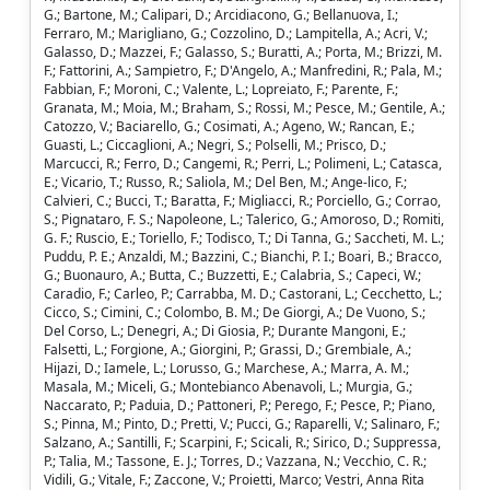
G.; Bartone, M.; Calipari, D.; Arcidiacono, G.; Bellanuova, I.;
Ferraro, M.; Marigliano, G.; Cozzolino, D.; Lampitella, A.; Acri, V.;
Galasso, D.; Mazzei, F.; Galasso, S.; Buratti, A.; Porta, M.; Brizzi, M.
F.; Fattorini, A.; Sampietro, F.; D'Angelo, A.; Manfredini, R.; Pala, M.;
Fabbian, F.; Moroni, C.; Valente, L.; Lopreiato, F.; Parente, F.;
Granata, M.; Moia, M.; Braham, S.; Rossi, M.; Pesce, M.; Gentile, A.;
Catozzo, V.; Baciarello, G.; Cosimati, A.; Ageno, W.; Rancan, E.;
Guasti, L.; Ciccaglioni, A.; Negri, S.; Polselli, M.; Prisco, D.;
Marcucci, R.; Ferro, D.; Cangemi, R.; Perri, L.; Polimeni, L.; Catasca,
E.; Vicario, T.; Russo, R.; Saliola, M.; Del Ben, M.; Ange-lico, F.;
Calvieri, C.; Bucci, T.; Baratta, F.; Migliacci, R.; Porciello, G.; Corrao,
S.; Pignataro, F. S.; Napoleone, L.; Talerico, G.; Amoroso, D.; Romiti,
G. F.; Ruscio, E.; Toriello, F.; Todisco, T.; Di Tanna, G.; Saccheti, M. L.;
Puddu, P. E.; Anzaldi, M.; Bazzini, C.; Bianchi, P. I.; Boari, B.; Bracco,
G.; Buonauro, A.; Butta, C.; Buzzetti, E.; Calabria, S.; Capeci, W.;
Caradio, F.; Carleo, P.; Carrabba, M. D.; Castorani, L.; Cecchetto, L.;
Cicco, S.; Cimini, C.; Colombo, B. M.; De Giorgi, A.; De Vuono, S.;
Del Corso, L.; Denegri, A.; Di Giosia, P.; Durante Mangoni, E.;
Falsetti, L.; Forgione, A.; Giorgini, P.; Grassi, D.; Grembiale, A.;
Hijazi, D.; Iamele, L.; Lorusso, G.; Marchese, A.; Marra, A. M.;
Masala, M.; Miceli, G.; Montebianco Abenavoli, L.; Murgia, G.;
Naccarato, P.; Paduia, D.; Pattoneri, P.; Perego, F.; Pesce, P.; Piano,
S.; Pinna, M.; Pinto, D.; Pretti, V.; Pucci, G.; Raparelli, V.; Salinaro, F.;
Salzano, A.; Santilli, F.; Scarpini, F.; Scicali, R.; Sirico, D.; Suppressa,
P.; Talia, M.; Tassone, E. J.; Torres, D.; Vazzana, N.; Vecchio, C. R.;
Vidili, G.; Vitale, F.; Zaccone, V.; Proietti, Marco; Vestri, Anna Rita