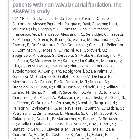
patients with non-valvular atrial fibrilation. the
ARAPACIS study
2017 Basili, Stefania; Loffredo, Lorenzo; Pastori, Daniele;
Farcomeni, Alessio; Pignatelli, Pasquale; Davì, Giovanni; Hiatt,
William R.; Lip, Gregory Y. H.; Corazza, Gino R.; Perticone,
Francesco; Violi, Francesco; Alessandri, C.; Serviddio, G.; Fascetti,
S.; Palange, P.; Greco, E.; Bruno, G.; Averna, M.; Giammanco, A.;
Sposito, P.; De Cristofaro, R.; De Gennaro, L.; Carulli, L.; Pellegrini,
E.; Cominacini, L.; Mozzini, C.; Pasini, A. F.; Sprovieri, M.;
Spagnuolo, V.; Cerqua, G.; Cerasola, G.; Mule, G.; Barbagallo, M.;
Lo Sciuto, S.; Monteverde, A.; Saitta, A.; Lo Gullo, A.; Malatino, L.;
Ciia, C.; Terranova, V.; Pisano, M.; Pinto, A.; Di Raimondo, D.;
Tuttolomondo, A.; Conigliaro, R.; Signorelli, S.; De Palma, D.;
Galderisi, M.; Cudemo, G.; Galletti, F.; Fazio, V.; De Luca, N.;
Meccariello, A.; Caputo, D.; De Donato, M. T.; Iannuzi, A.;
Bresciani, A.; Giunta, R.; Utili, R.; Iorio, V.; Adinolfi, L. E.; Sellitto, C.;
Iuliano, N.; Bellis, P.; Tirelli, P.; Sacerdoti, D.; Vanni, D.; Iuliano, L.;
Ciacciarelli, M.; Pacelli, A.; Palazzuoli, A.; Cacciafesta, M.; Gueli, N.;
Lo Iacono, G.; Brusco, S.; Verrusio, W.; Nobili, L.; Tarquinio, N.;
Pellegrini, F.; Vincentelli, G. M.; Ravallese, F.; Santini, C.; Letizia, C.;
Petramala, L.; Zinnamosca, L.; Minisola, S.; Cilli, M.; Savoriti, C.;
Colangelo, L.; Falaschi, P.; Martocchia, A.; Pastore, F.; Bertazzoni,
G.; Attalla El Halabieh, E.; Paradiso, M.; Lizzi, E. M.; Timmi, S.;
Battisti, P.; Cerci, S.; Ciavolella, M.; Di Veroli, C.; Malei, F.; De
Ciocchis, A.; Abate, D.; Castellino, P.; Zanoli, L.; Fidone, F.;