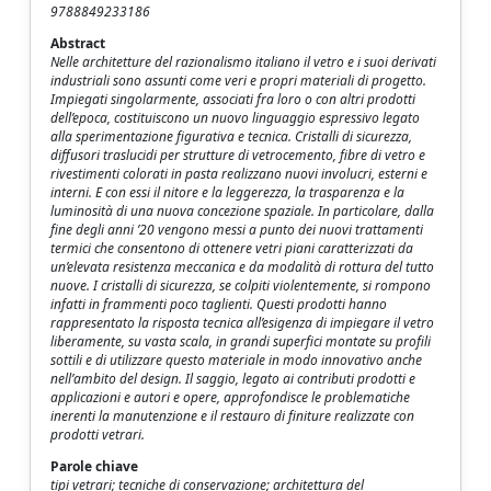
9788849233186
Abstract
Nelle architetture del razionalismo italiano il vetro e i suoi derivati
industriali sono assunti come veri e propri materiali di progetto.
Impiegati singolarmente, associati fra loro o con altri prodotti
dell’epoca, costituiscono un nuovo linguaggio espressivo legato
alla sperimentazione figurativa e tecnica. Cristalli di sicurezza,
diffusori traslucidi per strutture di vetrocemento, fibre di vetro e
rivestimenti colorati in pasta realizzano nuovi involucri, esterni e
interni. E con essi il nitore e la leggerezza, la trasparenza e la
luminosità di una nuova concezione spaziale. In particolare, dalla
fine degli anni ’20 vengono messi a punto dei nuovi trattamenti
termici che consentono di ottenere vetri piani caratterizzati da
un’elevata resistenza meccanica e da modalità di rottura del tutto
nuove. I cristalli di sicurezza, se colpiti violentemente, si rompono
infatti in frammenti poco taglienti. Questi prodotti hanno
rappresentato la risposta tecnica all’esigenza di impiegare il vetro
liberamente, su vasta scala, in grandi superfici montate su profili
sottili e di utilizzare questo materiale in modo innovativo anche
nell’ambito del design. Il saggio, legato ai contributi prodotti e
applicazioni e autori e opere, approfondisce le problematiche
inerenti la manutenzione e il restauro di finiture realizzate con
prodotti vetrari.
Parole chiave
tipi vetrari; tecniche di conservazione; architettura del