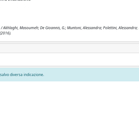
es / Akhlaghi, Masoumeh; De Gioannis, G.; Muntoni, Alessandra; Polettini, Alessandra;
(2016).
, salvo diversa indicazione.