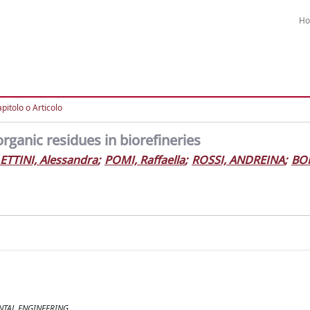
H
pitolo o Articolo
rganic residues in biorefineries
ETTINI, Alessandra
;
POMI, Raffaella
;
ROSSI, ANDREINA
;
BON
NTAL ENGINEERING