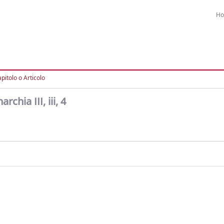
H
pitolo o Articolo
chia III, iii, 4