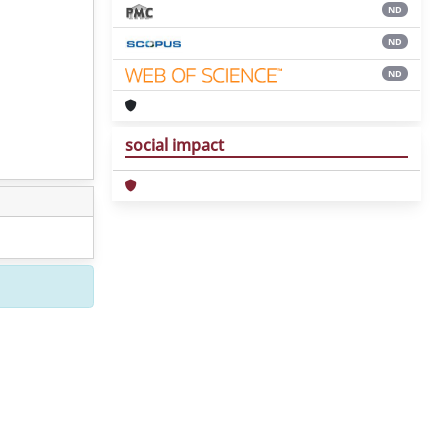
ND
ND
ND
social impact